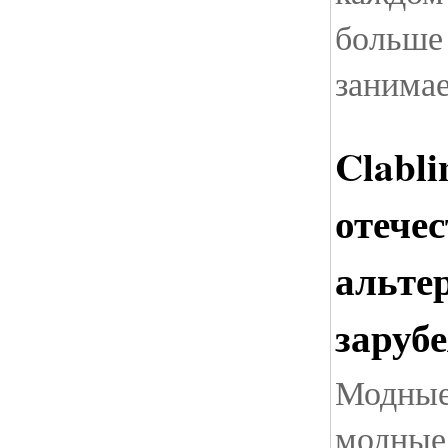
больше
занима
Clabli
отече
альте
заруб
Модные
модные