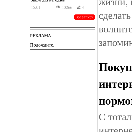
жизни, 
15.01
13266
4
сделать
волните
РЕКЛАМА
запоми
Подождите.
Покуп
интер
нормо
С тота
интерн