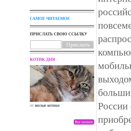
российс
САМОЕ ЧИТАЕМОЕ
повсем
ПРИСЛАТЬ СВОЮ ССЫЛКУ
распро
компью
КОТИК ДНЯ
мобиль
выходо
больши
России 
от
милые котики
от
drunktwi
приобре