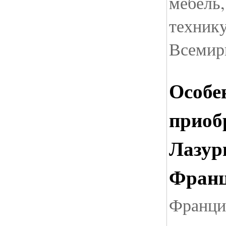
мебель
технику
Всемир
Особе
приоб
Лазур
Фран
Франци