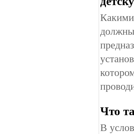
детск
Какими
должны 
предна
установ
которо
проводи
Что т
В усло