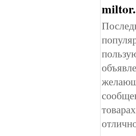
miltor
Послед
популя
пользу
объявл
желающ
сообще
товарах
отлично