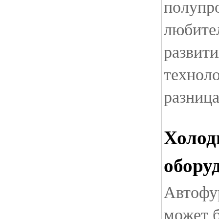
полупр
любите
развит
техноло
разниц
Холод
обору
Автофу
может 