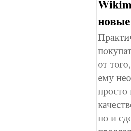
Wikim
новые
Практи
покупат
от того
ему нео
просто
качест
но и сд