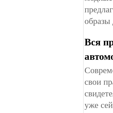
предла
образы 
Вся п
автом
Соврем
свои пр
свидете
уже сей