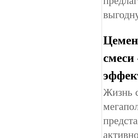
предла
выгодн
Цемен
смеси
эффек
Жизнь 
мегапо
предста
активн