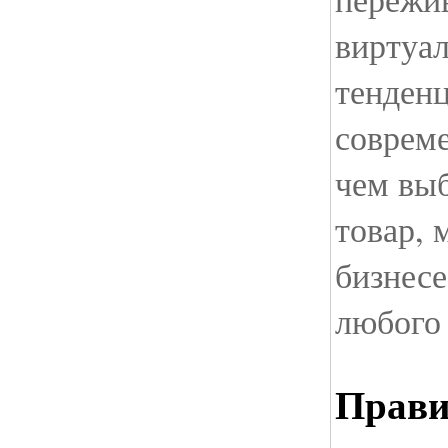
виртуал
тенденц
соврем
чем вы
товар, 
бизнесе
любого 
Прави