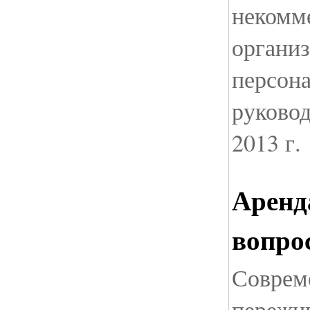
некомм
организ
персона
руковод
2013 г.
Аренда
вопро
Соврем
пережи