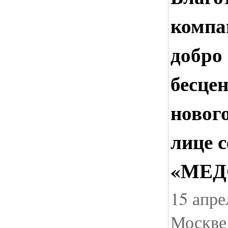
компа
добро 
бесце
новог
лице 
«МЕД
15 апре
Москве