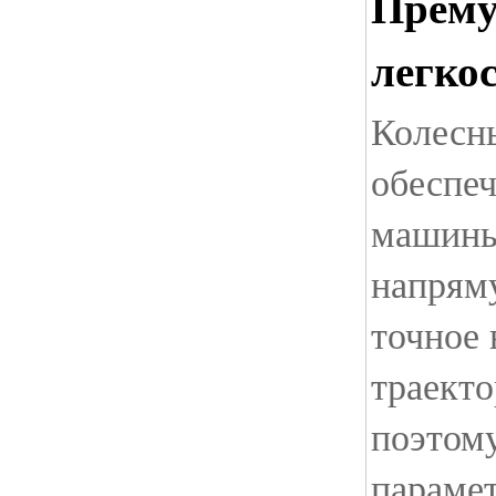
Прему
легко
Колесн
обеспе
машины
напрям
точное 
траекто
поэтом
парамет