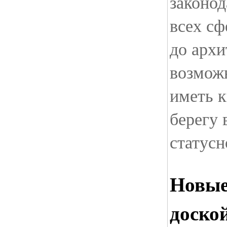
законод
всех сф
до архи
возмож
иметь к
берегу 
статусн
Новые
доско