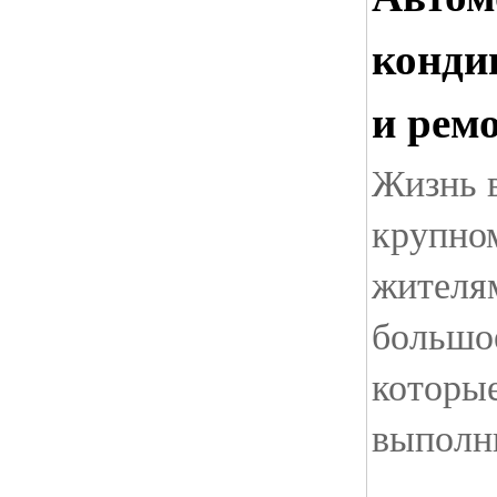
конди
и рем
Жизнь 
крупно
жителям
большое
которы
выполни