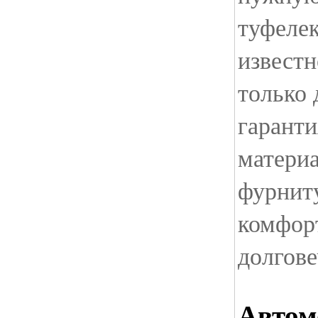
туфелек
известн
только 
гаранти
материа
фурниту
комфорт
долгове
Автом