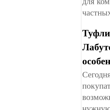
для ком
частных
Туфли
Лабуте
особе
Сегодн
покупа
возмож
нужную