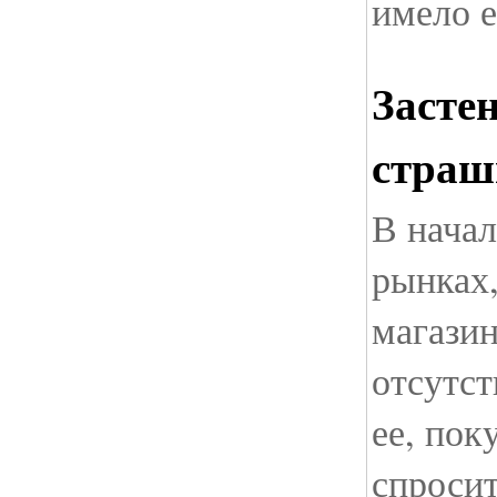
имело 
Застен
страш
В начал
рынках,
магазин
отсутст
ее, пок
спросит