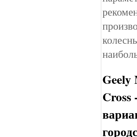
рекоме
произв
колесн
наибол
Geely
Cross 
вариа
город