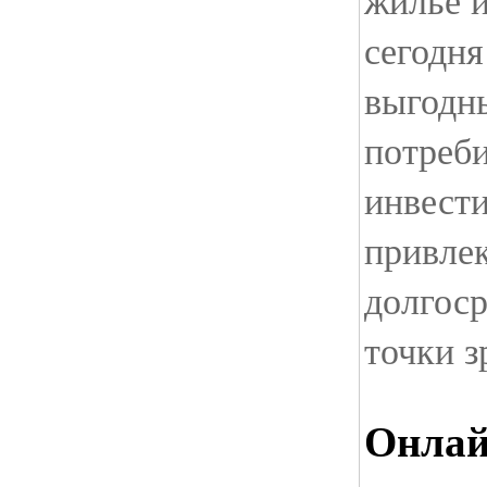
жилье 
сегодня
выгодн
потреби
инвести
привле
долгос
точки з
Онлай