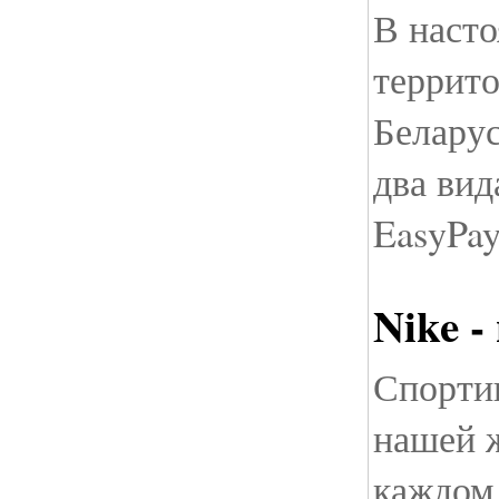
В насто
террит
Белару
два вид
EasyPa
Nike -
Спортив
нашей ж
каждом