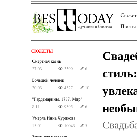
Сюже
Посты
Сваде
СЮЖЕТЫ
Смертная казнь
стиль:
27.03
3599
6
Большой человек
увлек
20.03
4327
10
"Гардемарины, 1787. Мир"
необы
8.11
9395
6
Умерла Инна Чурикова
Свадьба
15.01
10043
5
Закон для негодяев