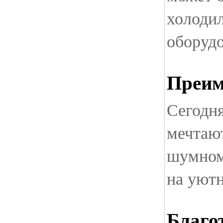
холоди
оборуд
Преи
Сегодн
мечтают
шумном
на уют
Благо