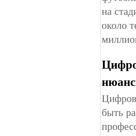
на стад
около т
миллио
Цифро
нюанс
Цифров
быть ра
профес