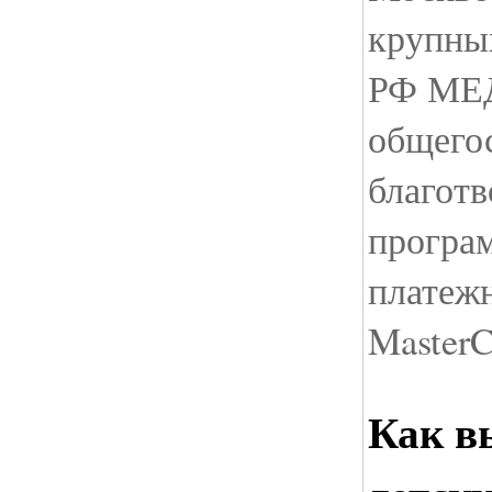
крупны
РФ МЕД
общего
благот
програ
платеж
MasterC
Как в