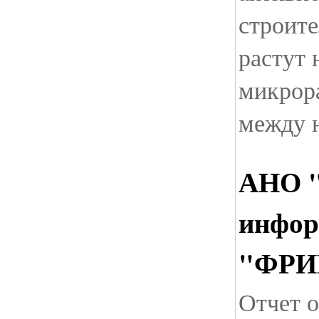
строите
растут
микрор
между 
АНО 
инфор
"ФР
Отчет о