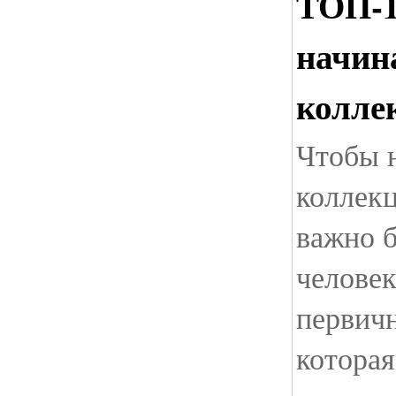
ТОП-1
начи
колле
Чтобы 
коллек
важно 
человек
первич
которая