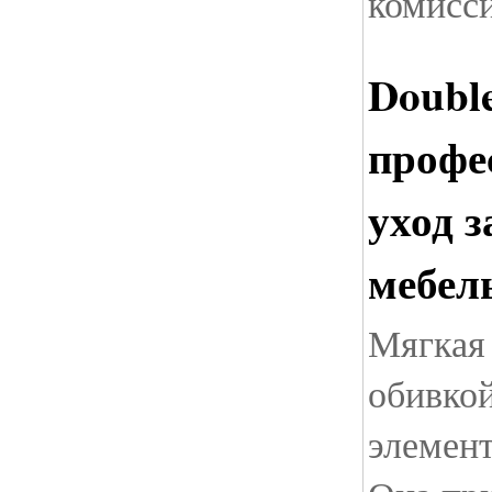
комисси
Double
профе
уход 
мебел
Мягкая
обивко
элемент