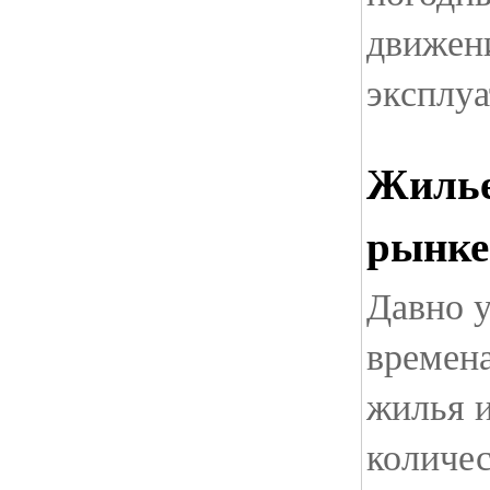
движен
эксплу
Жилье
рынке
Давно 
времена
жилья 
количес