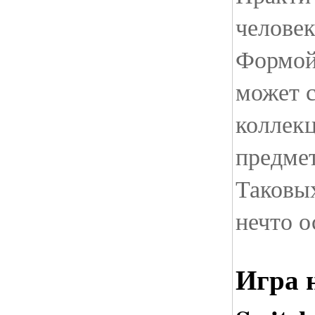
человек
Формой
может с
коллек
предмет
Таковых
нечто о
Игра 