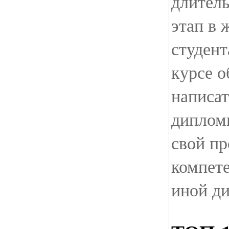
длител
этап в 
студент
курсе о
написат
дипломн
свой п
компете
иной д