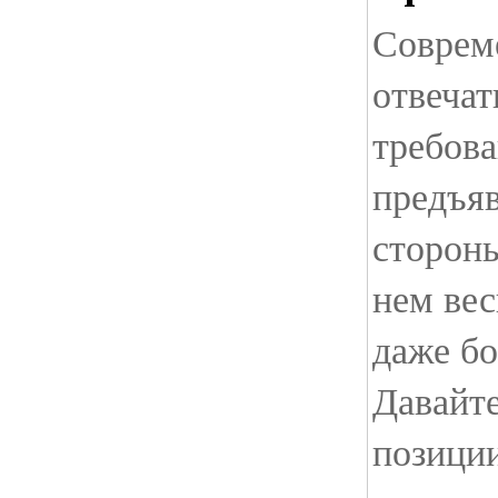
Соврем
отвечат
требов
предъяв
стороны
нем вес
даже бо
Давайт
позиции