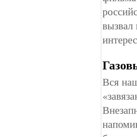
россий
вызвал 
интерес
Газов
Вся на
«завяза
Внезапн
напомин