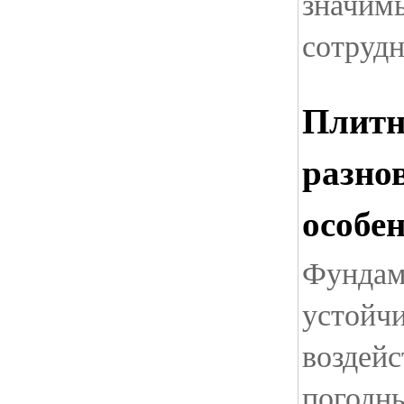
значим
сотрудн
Плитн
разно
особе
Фундам
устойчи
воздейс
погодн