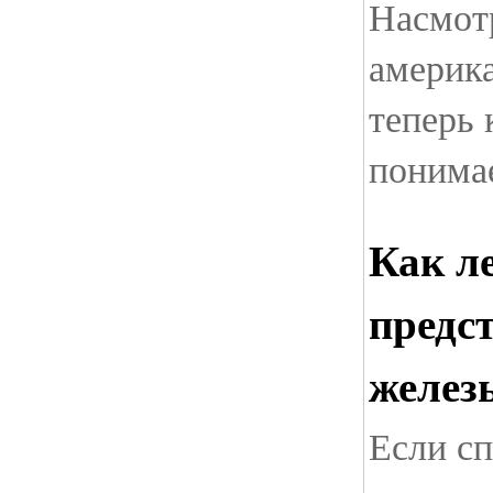
Насмот
америк
теперь
понимае
Как л
предс
желез
Если с