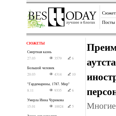
Сюже
Посты
Преим
СЮЖЕТЫ
Смертная казнь
аутст
27.03
3579
6
Большой человек
иност
20.03
4314
10
"Гардемарины, 1787. Мир"
персо
8.11
9335
6
Умерла Инна Чурикова
Многие
15.01
10024
5
Закон для негодяев