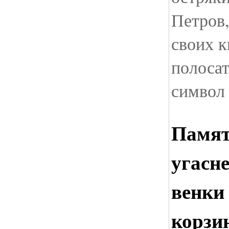
Петров,
своих к
полосат
символ 
Памят
угасн
венки
корзи