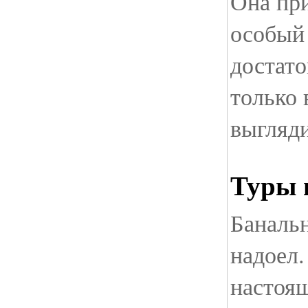
Она пр
особый 
достато
только 
выгляди
Туры 
Баналь
надоел.
настоящ