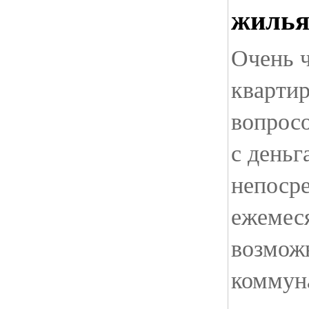
жиль
Очень ч
квартир
вопрос
с деньг
непоср
ежемес
возмож
коммун