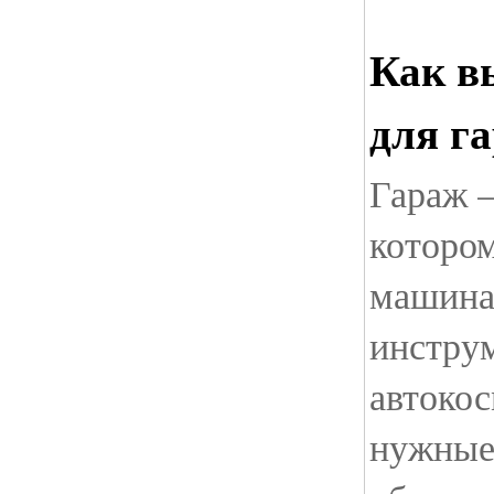
Как в
для г
Гараж —
котором
машина
инструм
автокос
нужные