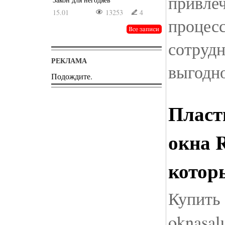
привлеч
15.01
13253
4
процес
сотрудн
РЕКЛАМА
выгодн
Подождите.
Пласт
окна 
котор
Купить
oknasal