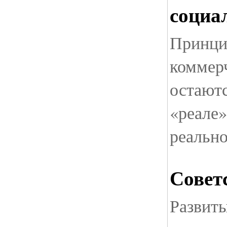
социа
Принци
коммерч
остаютс
«реале»
реальн
Совет
Развиты