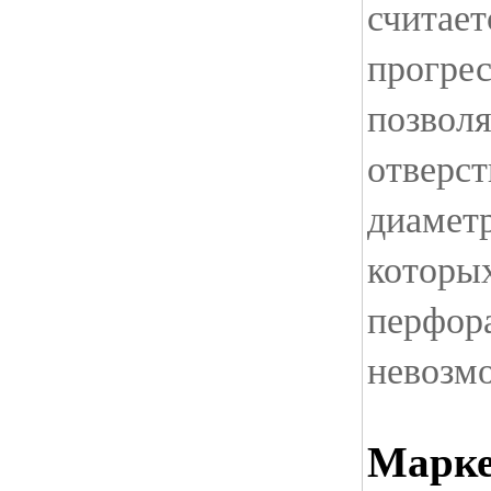
считает
прогрес
позвол
отверст
диаметр
которы
перфора
невозм
Марке