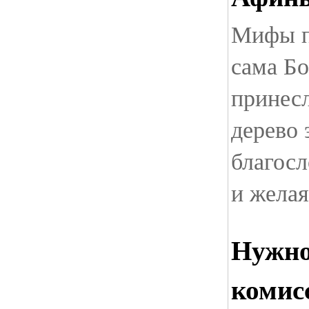
Мифы п
сама Б
принесл
дерево 
благосл
и желая
Нужно
комис