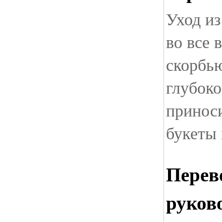
Уход и
во все 
скорбью
глубоко
принос
букеты 
Перев
руков