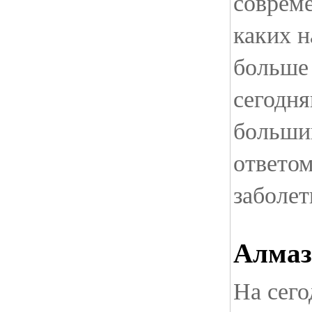
совреме
каких н
больше 
сегодня
больши
ответо
заболет
Алмаз
На сег