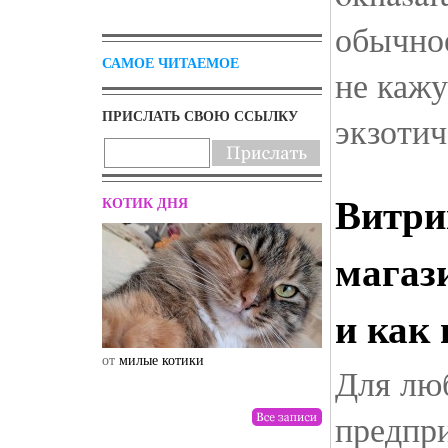
обычно
САМОЕ ЧИТАЕМОЕ
не каж
ПРИСЛАТЬ СВОЮ ССЫЛКУ
экзоти
Витри
КОТИК ДНЯ
магаз
и как
от
милые котики
от
drunktwi
Для люб
предпри