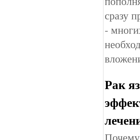
пополня
сразу п
- многи
необхо
вложен
Рак я
эффек
лечен
Почему 