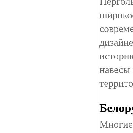
Пергол
широко
соврем
дизайне
истори
навесы 
террито
Белор
Многие