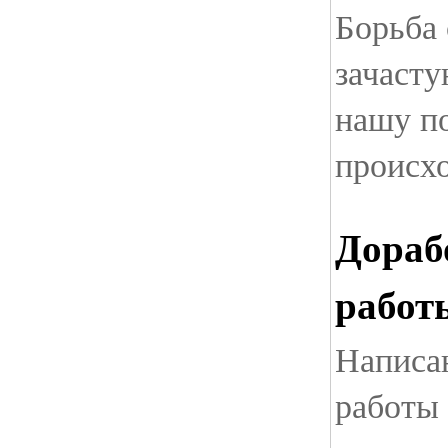
Борьба
зачасту
нашу по
происх
Дораб
работ
Написа
работы 