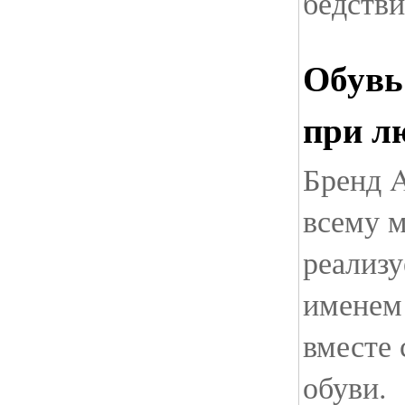
бедстви
Обувь
при л
Бренд A
всему м
реализу
именем
вместе 
обуви.