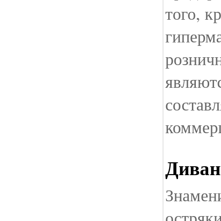
того, к
гиперм
розничн
являют
состав
коммер
Диван
Знамен
остряки