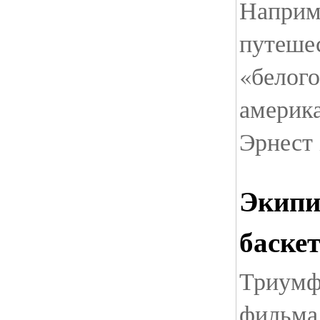
Наприм
путеше
«белого
америк
Эрнест
Экипи
баске
Триумф
фильма