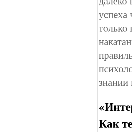
далеко 
успеха 
только 
накатан
правил
психоло
знании
«Инте
Как т