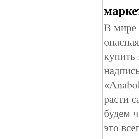
марке
В мире
опасная
купить 
надпис
«Anabo
расти с
будем 
это вс