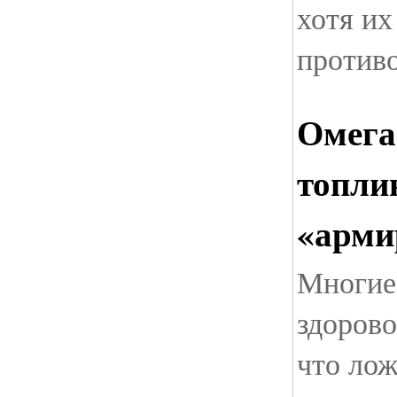
хотя их
против
Омега
топли
«арми
Многие
здорово
что лож