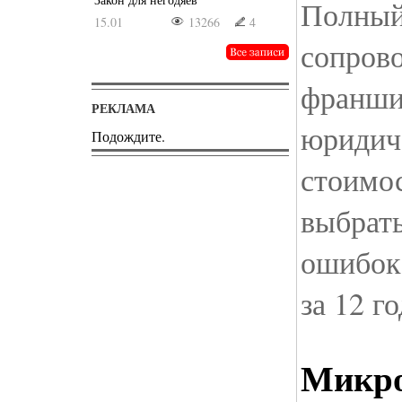
Полный
15.01
13266
4
сопров
франшиз
РЕКЛАМА
юридич
Подождите.
стоимос
выбрат
ошибок 
за 12 го
Микро