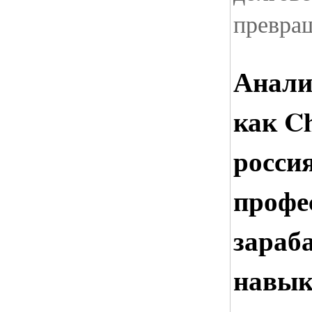
превращ
Анали
как C
росси
профе
зараб
навык