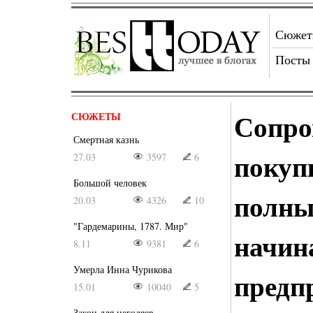
Сюже
Посты
Сопро
СЮЖЕТЫ
Смертная казнь
покуп
27.03
3597
6
Большой человек
полны
20.03
4326
10
"Гардемарины, 1787. Мир"
начи
8.11
9381
6
Умерла Инна Чурикова
предп
15.01
10040
5
Закон для негодяев