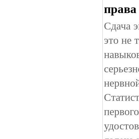
права
Сдача 
это не 
навыков
серьезн
нервно
Статист
первого
удосто