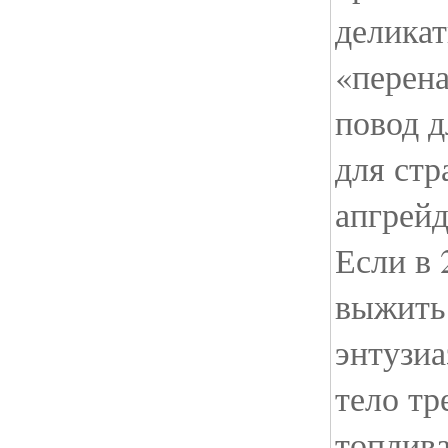
делика
«перена
повод д
для стр
апгрейд
Если в 
выжить 
энтузиа
тело тр
топлив