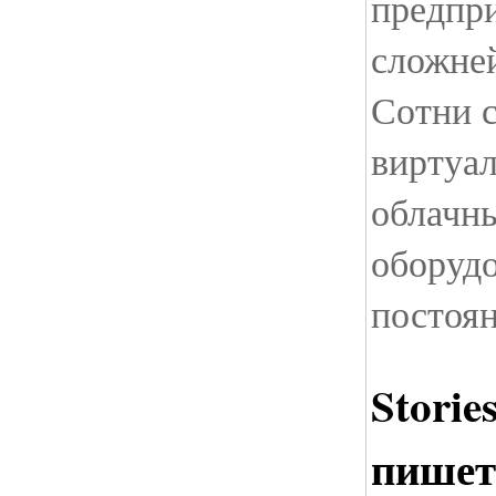
предпр
сложне
Сотни с
виртуа
облачны
оборуд
постоя
Storie
пишет