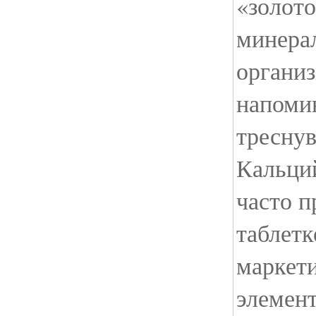
«золото
минерал
организ
напомин
тресну
Кальций
часто п
таблетк
маркети
элемент