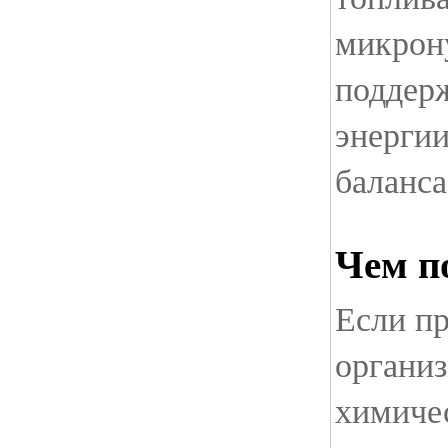
микрон
поддер
энергии
баланса
Чем п
Если п
органи
химичес