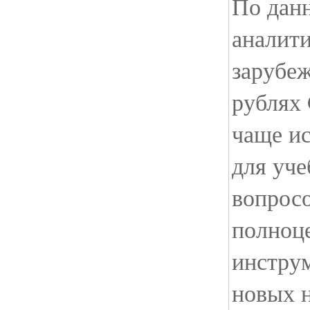
По дан
аналити
зарубе
рублях 
чаще ис
для уч
вопросо
полноц
инструм
новых 