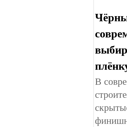
Чёрны
совре
выбир
плёнк
В совр
строите
скрытые
финишн