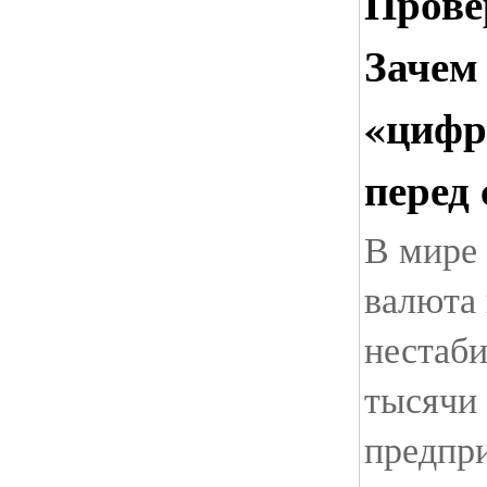
Прове
Зачем
«цифр
перед
В мире
валюта 
нестаб
тысячи
предпр