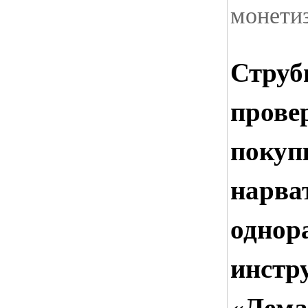
монети
Струб
прове
покуп
нарва
однор
инстр
«Лема