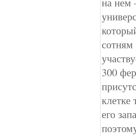
на нем
универ
который
сотням 
участву
300 фе
присутс
клетке 
его зап
поэтом