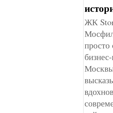
истор
ЖК Stor
Мосфил
просто 
бизнес-
Москвы
высказ
вдохнов
соврем