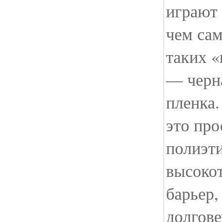
играют 
чем сам
таких 
— черн
пленка.
это про
полиэти
высоко
барьер,
долгове