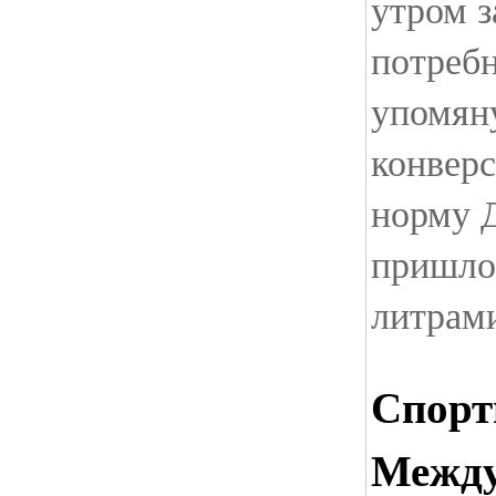
утром з
потребн
упомян
конверс
норму Д
пришло
литрам
Спорт
Между