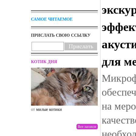
экску
САМОЕ ЧИТАЕМОЕ
эффек
ПРИСЛАТЬ СВОЮ ССЫЛКУ
акуст
для м
КОТИК ДНЯ
Микроф
обеспеч
на мер
от
милые котики
от
drunktwi
качеств
необхо