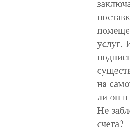
заключ
поставк
помеще
услуг. 
подпись
существ
на само
ли он в
Не забл
счета?