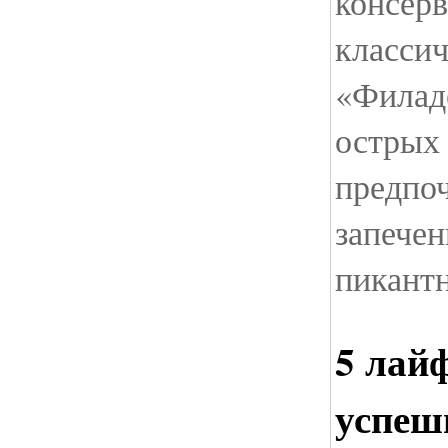
консер
класси
«Филад
острых
предпо
запечен
пикант
5 лай
успеш