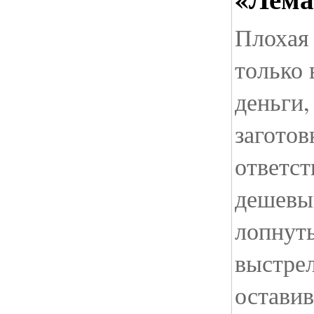
Плохая
только
деньги,
заготов
ответс
дешевы
лопнуть
выстре
оставив