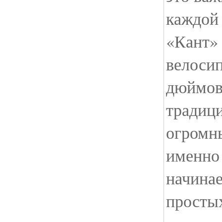
каждой 
«Кант» 
велосип
дюймов
традици
огромн
именно 
начинае
простых