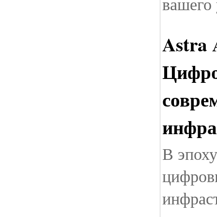
вашего 
Astra 
Цифро
совре
инфра
В эпох
цифров
инфрас