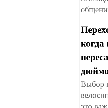
общения
Перех
когда
перес
дюйм
Выбор п
велоси
это важ