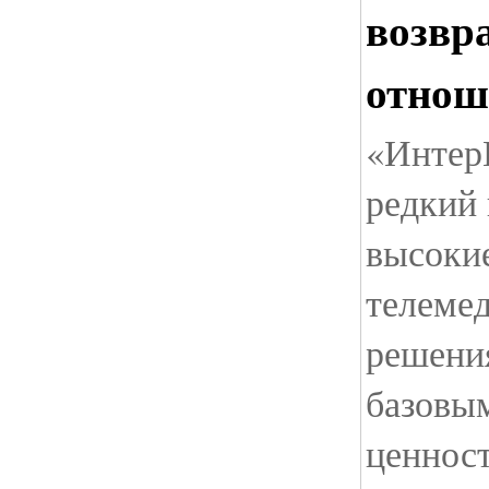
возвр
отнош
«Интер
редкий 
высокие
телеме
решени
базовы
ценнос