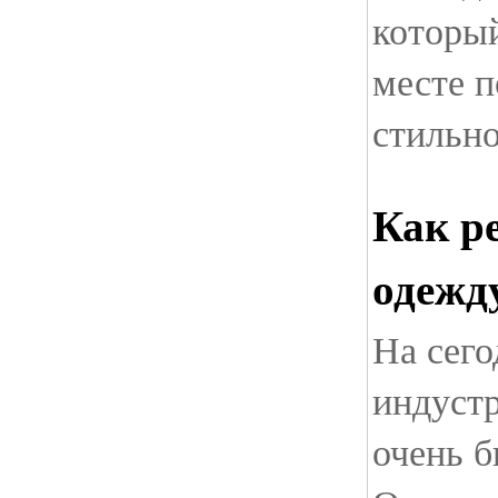
который
месте п
стильн
Как р
одежд
На сег
индустр
очень 