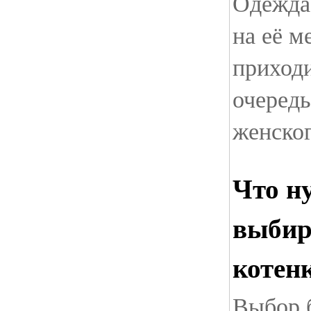
Одежда 
на её м
приходи
очередь
женског
Что н
выбир
котен
Выбор б