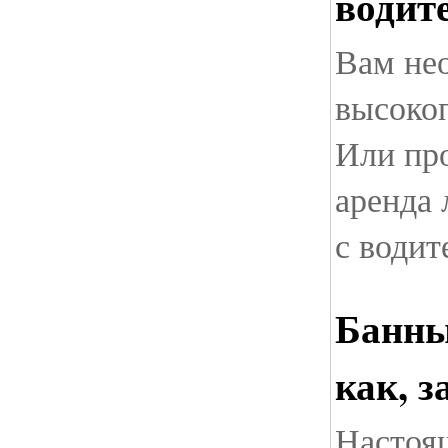
водит
Вам не
высокоп
Или пр
аренда 
с водит
Банны
как, з
Настоящ