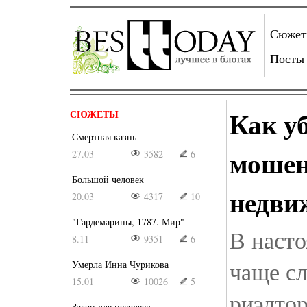
Сюже
Посты
Как уб
СЮЖЕТЫ
Смертная казнь
мошен
27.03
3582
6
Большой человек
недви
20.03
4317
10
"Гардемарины, 1787. Мир"
В насто
8.11
9351
6
чаще с
Умерла Инна Чурикова
15.01
10026
5
риэлтор
Закон для негодяев