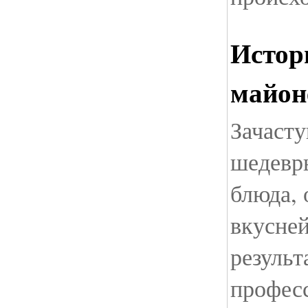
Истор
майон
Зачаст
шедевр
блюда,
вкусне
результ
профес