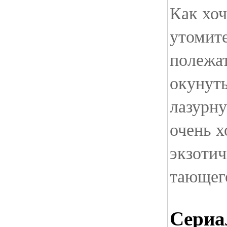
Как хоч
утомит
полежат
окунут
лазурну
очень х
экзотич
тающего
Сериа