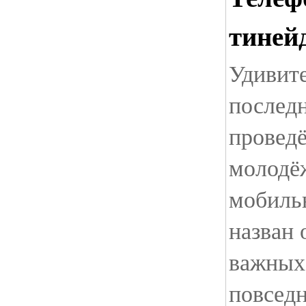
тиней
Удивите
послед
провед
молодёж
мобиль
назван 
важных 
повсед