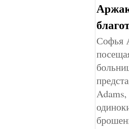
Аржак
благо
Софья 
посеща
больни
предста
Adams, 
одинок
брошен