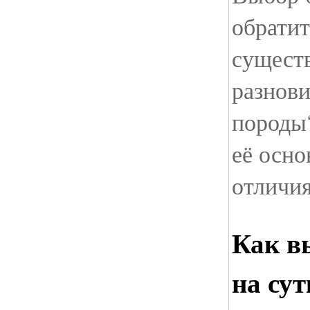
обрати
сущест
разнов
породы?
её осно
отличи
Как в
на су