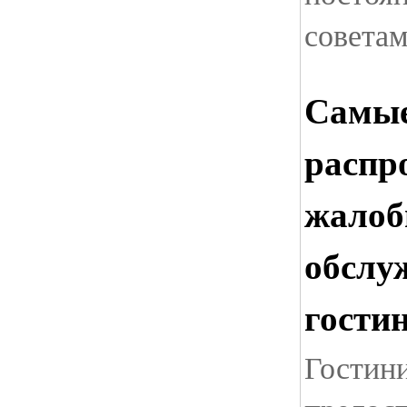
совета
Самы
распр
жалоб
обслу
гости
Гостин