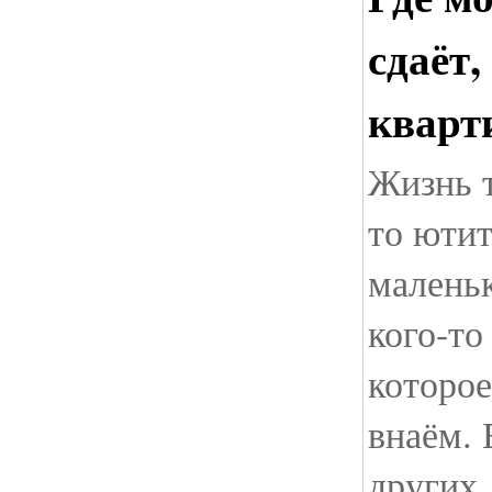
сдаёт,
кварт
Жизнь т
то ютит
маленьк
кого-то
которое
внаём. 
других,