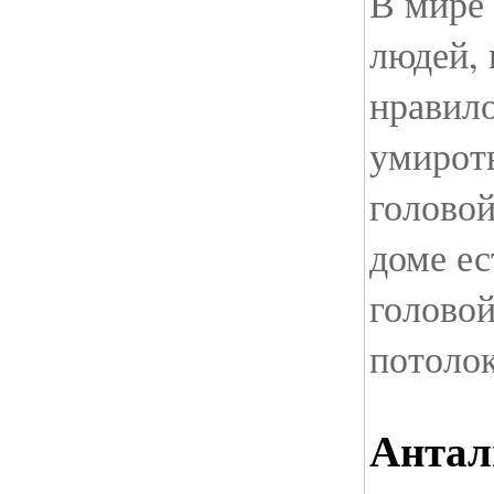
В мире 
людей,
нравило
умирот
головой
доме ес
головой
потолок
Антал