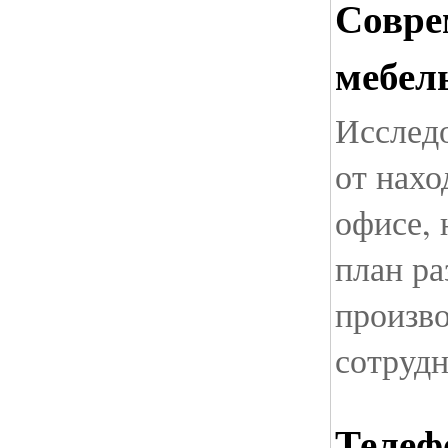
Совре
мебел
Исследо
от нахо
офисе,
план ра
произво
сотруд
Телеф