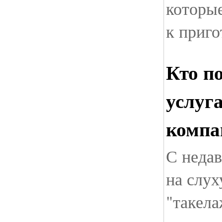
которые
к приг
Кто п
услуг
компа
С недав
на слух
"такел