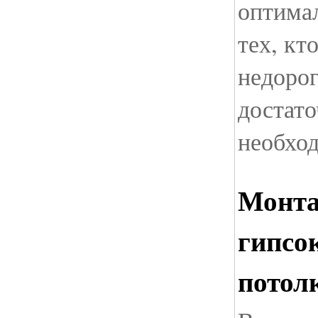
оптима
тех, кт
недорог
достат
необхо
Монта
гипсо
потол