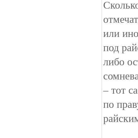
Сколько
отмечат
или ин
под рай
либо ос
сомнева
– тот с
по прав
райски