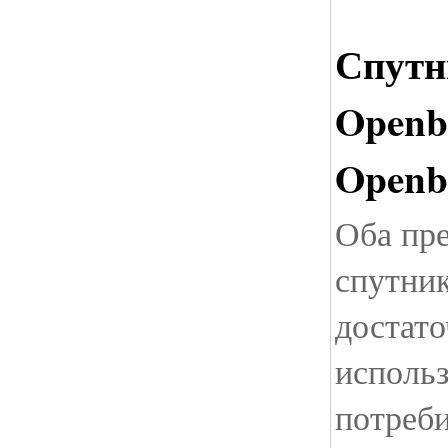
Спутн
Openb
Openb
Оба пр
спутни
достат
исполь
потреб