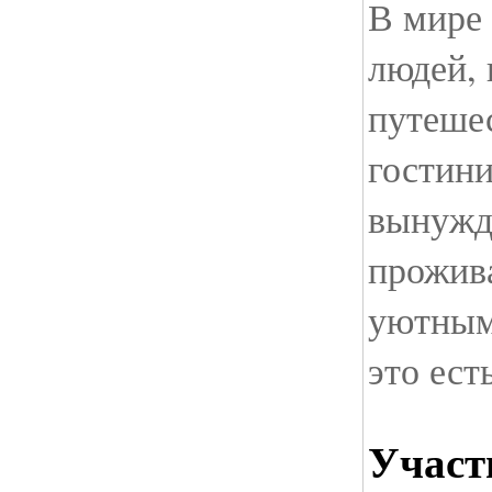
В мире 
людей, 
путеше
гостини
вынужд
прожив
уютным 
это ест
Участ