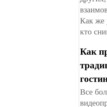
взаимов
Как же 
кто сни
Как п
тради
гости
Все бо
видеопр