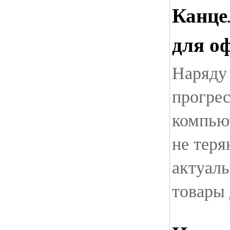
Канце
для о
Наряду
прогрес
компью
не теря
актуаль
товары 