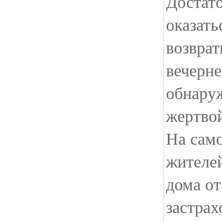
Достат
оказать
возвра
вечерне
обнаруж
жертвой
На само
жителе
дома от
застрах