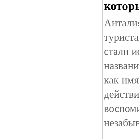
которы
Антали
туриста
стали и
названи
как имя
действи
воспом
незабы