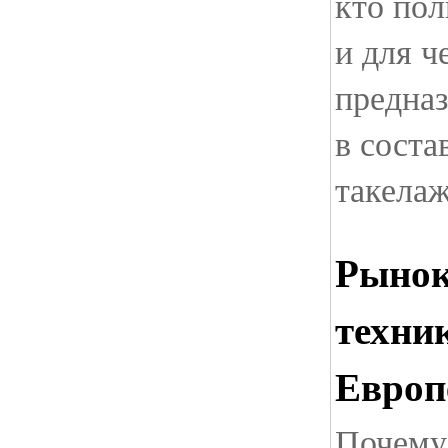
кто пол
и для ч
предназ
в соста
такела
Рынок
техник
Европ
Почему