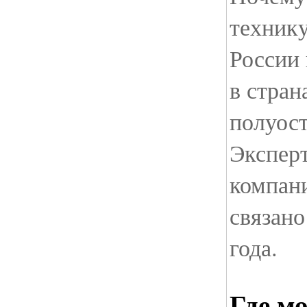
технику
России 
в стран
полуост
Экспер
компани
связано
года.
Где мо