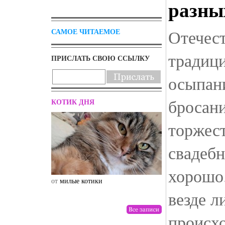
разны
Отечес
САМОЕ ЧИТАЕМОЕ
традици
ПРИСЛАТЬ СВОЮ ССЫЛКУ
осыпан
бросани
КОТИК ДНЯ
торжес
свадебн
хорошо.
от
милые котики
от
drunktwi
везде л
происхо