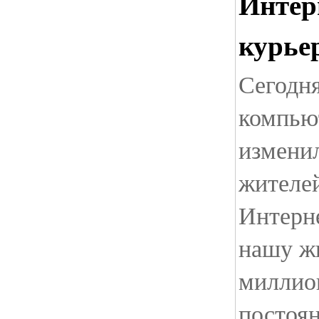
Интер
курье
Сегодня
компью
измени
жителе
Интерн
нашу жи
миллио
постоя