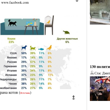
|
www.facebook.com
130 политз
Стас Дми
от
Наталья Верхова
от
Ирина Ин
трана котов
(
)
Источник