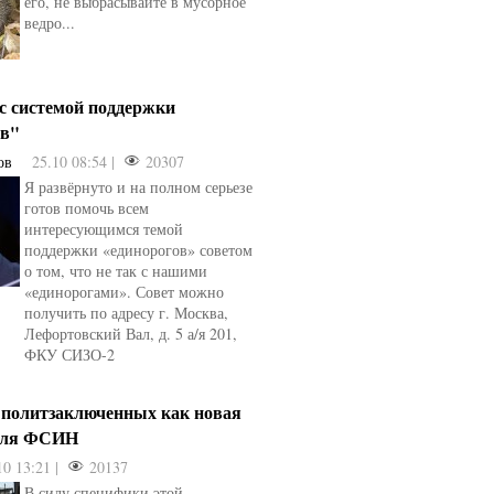
его, не выбрасывайте в мусорное
ведро...
 с системой поддержки
ов"
ов
25.10 08:54 |
20307
Я развёрнуто и на полном серьезе
готов помочь всем
интересующимся темой
поддержки «единорогов» советом
о том, что не так с нашими
«единорогами». Совет можно
получить по адресу г. Москва,
Лефортовский Вал, д. 5 а/я 201,
ФКУ СИЗО-2
 политзаключенных как новая
для ФСИН
10 13:21 |
20137
В силу специфики этой