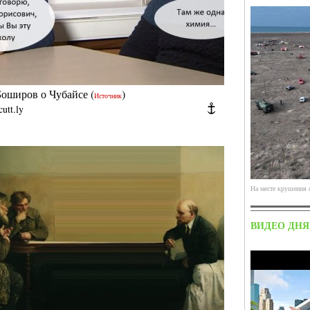
Боширов о Чубайсе
(
)
Источник
cutt.ly
На месте крушения 
ВИДЕО ДНЯ