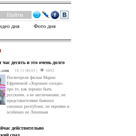
идео дня
Фото дня
Я
 час десять и это очень долго
k.com
18.11 00:03 |
6892
Посмотрели фильм Марии
Ефремовой «Хорошие соседи»
про то, как хорошо быть
русскими, а не англичанами, не
представителями бывших
союзных республик, не евреями и
особенно не Лениным
ейчас действительно
ский спад