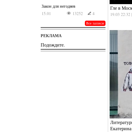
Закон для негодяев
Гле в Мос
15.01
13252
4
19.03 22:32 
РЕКЛАМА
Подождите.
Литератур
Екатерина