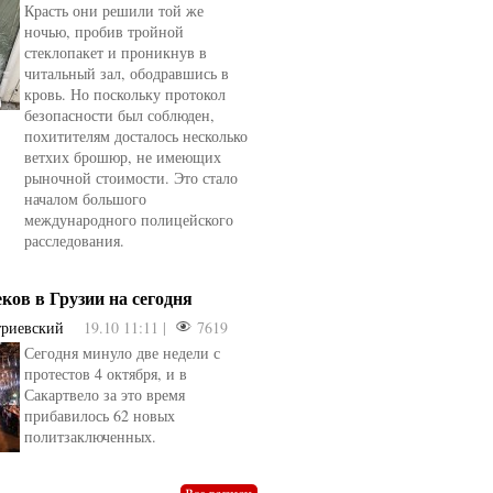
Красть они решили той же
ночью, пробив тройной
стеклопакет и проникнув в
читальный зал, ободравшись в
кровь. Но поскольку протокол
безопасности был соблюден,
похитителям досталось несколько
ветхих брошюр, не имеющих
рыночной стоимости. Это стало
началом большого
международного полицейского
расследования.
еков в Грузии на сегодня
триевский
19.10 11:11 |
7619
Сегодня минуло две недели с
протестов 4 октября, и в
Сакартвело за это время
овели
от
kotyaravesel
от
Анна Бойко
прибавилось 62 новых
политзаключенных.