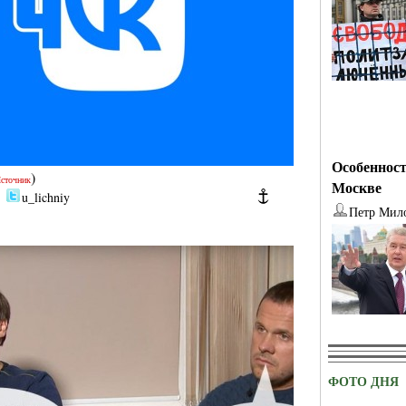
Особенност
)
сточник
Москве
|
u_lichniy
Петр Мил
ФОТО ДНЯ