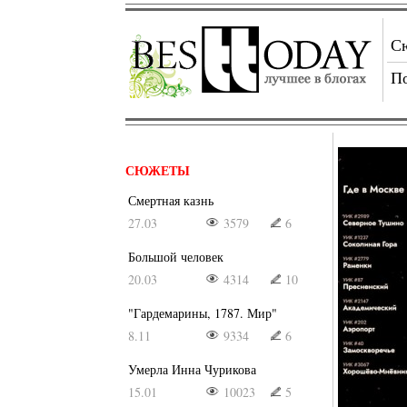
С
П
СЮЖЕТЫ
Смертная казнь
27.03
3579
6
Большой человек
20.03
4314
10
"Гардемарины, 1787. Мир"
8.11
9334
6
Умерла Инна Чурикова
15.01
10023
5