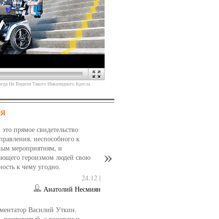
(
)
еракта
Источник
гда Не Видели Такого Инвалидного Кресла
НЯ
- это прямое свидетельство
управления, неспособного к
ным мероприятиям, и
ющего героизмом людей свою
ность к чему угодно.
24.12 |
Анатолий Несмиян
(
)
-солдат: такие сейчас Барби.
Источник
ментатор Василий Уткин.
 понтовитый, с гонором и