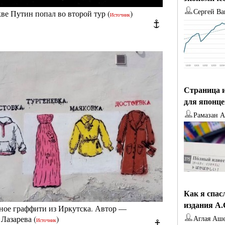
Сергей Ва
кве Путин попал во второй тур
(
)
Источник
|
Страница и
для японц
Рамазан 
Как я спас
издания А
ное граффити из Иркутска. Автор —
 Лазарева
(
)
Аглая Аш
Источник