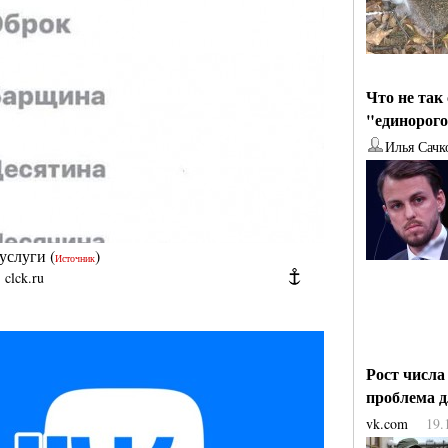
Что не так
"единорог
Илья Сачк
услуги
(
)
Источник
|
clck.ru
Рост числа
проблема 
vk.com
19.