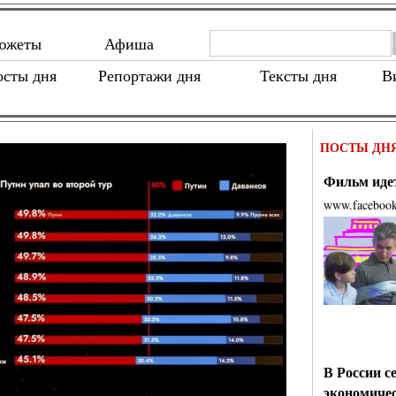
южеты
Афиша
осты дня
Репортажи дня
Тексты дня
В
ПОСТЫ ДН
Фильм идет
www.faceboo
В России с
экономиче