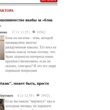
АКТОРА
мошенничество якобы за «блок
»
ченко
17.11 11:25 |
19562
Блок на негатив - тема, которой
промышляли многие
раскрученные каналы. Тут коса на
камень нашла только потому, что
были затронуты интересы очень
крупного бизнесмена, если не
сказать, олигарха? И это его люди
порешали вопросики
ёжик", может быть, просто
бертович
8.11 12:59 |
19923
Если вы нашли "мертвого" ежа в
холодные месяцы, не хороните