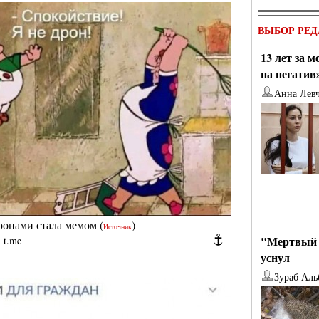
ВЫБОР РЕД
13 лет за 
на негатив
Анна Лев
дронами стала мемом
(
)
Источник
"Мертвый 
|
t.me
уснул
Зураб Аль