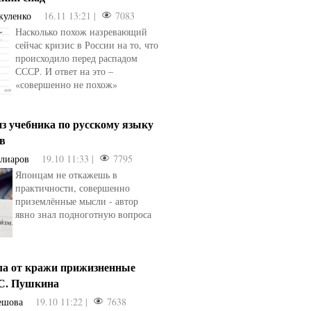
куленко
16.11 13:21 |
7083
Насколько похож назревающий
сейчас кризис в России на то, что
происходило перед распадом
СССР. И ответ на это –
«совершенно не похож»
з учебника по русскому языку
ев
Алиаров
19.10 11:33 |
7795
Японцам не откажешь в
практичности, совершенно
приземлённые мысли - автор
явно знал подноготную вопроса
ла от кражи прижизненные
.С. Пушкина
ешова
19.10 11:22 |
7638