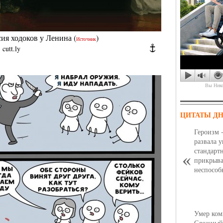
сия ходоков у Ленина
(
)
Источник
|
cutt.ly
Крокус-сити после т
Вы Нико
ЦИТАТЫ Д
Героизм 
развала 
стандарт
прикрыва
неспособ
Израильская девушка
Умер ком
Сложный,