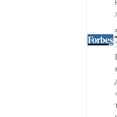
Л
п
А
1