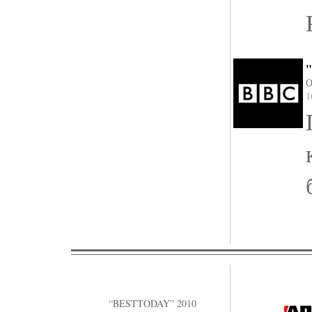
"
О
1
“BESTTODAY” 2010