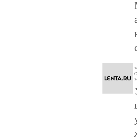
«
О
3