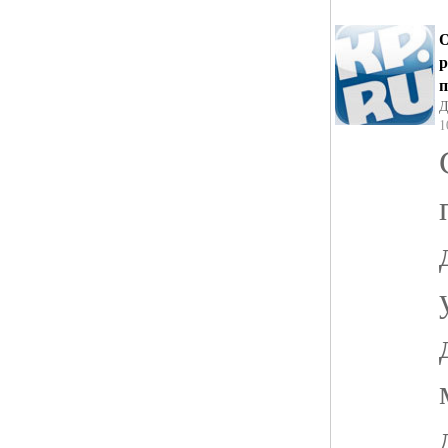
О
р
п
Д
1