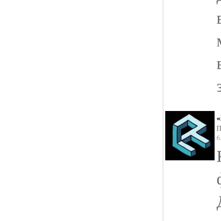
«
П
6