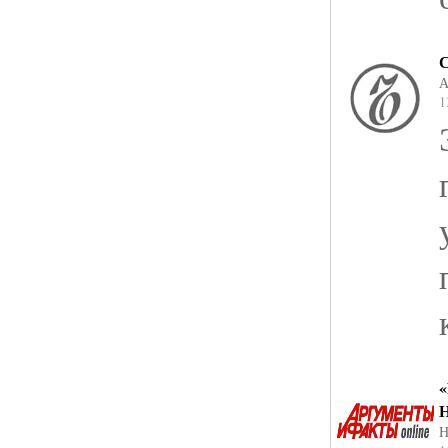
А
1
«
Н
Н