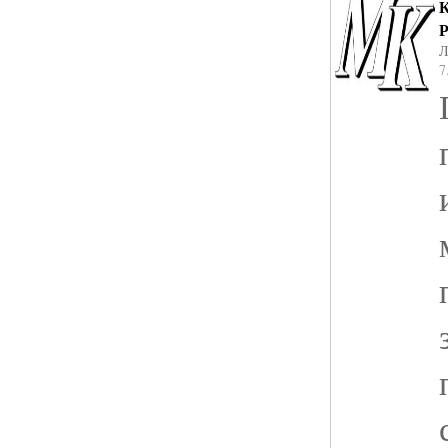
К
Р
Л
7