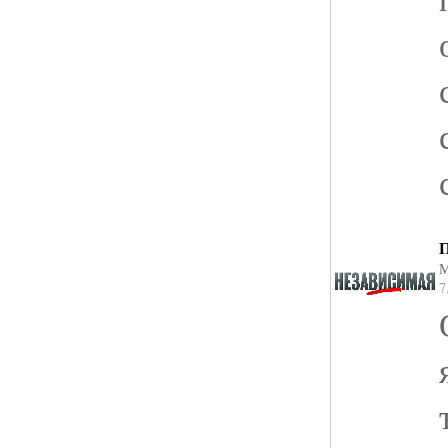
П
М
7