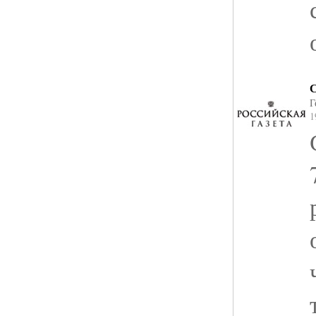
С
Г
1