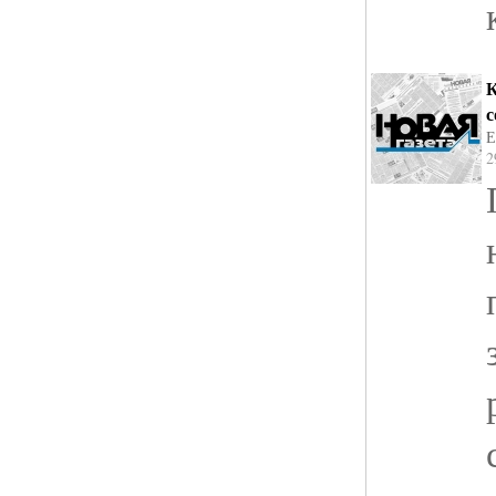
К
с
Е
2