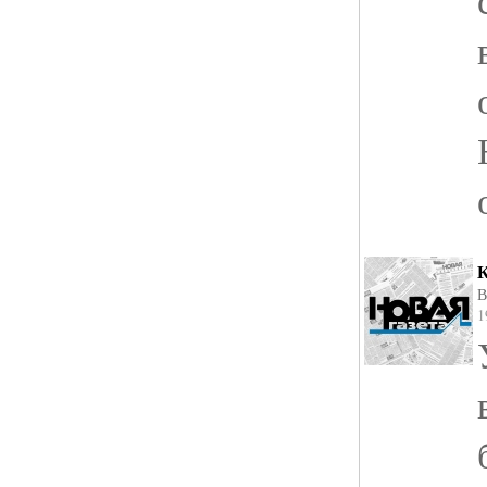
К
В
1