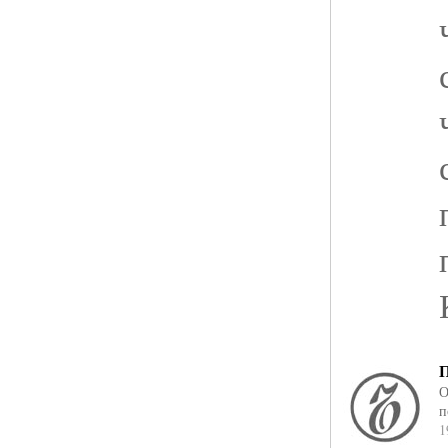
П
О
п
1