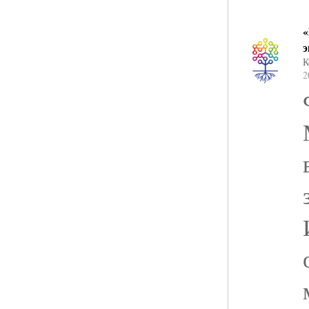
«
э
К
2