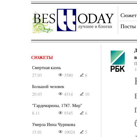
Сюже
Посты
Д
в
СЮЖЕТЫ
П
Смертная казнь
1
27.03
3580
6
Большой человек
20.03
4314
10
"Гардемарины, 1787. Мир"
8.11
9345
6
Умерла Инна Чурикова
15.01
10024
5