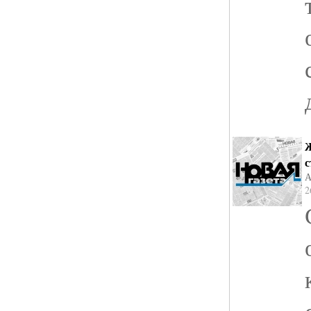
Ж
с
А
2