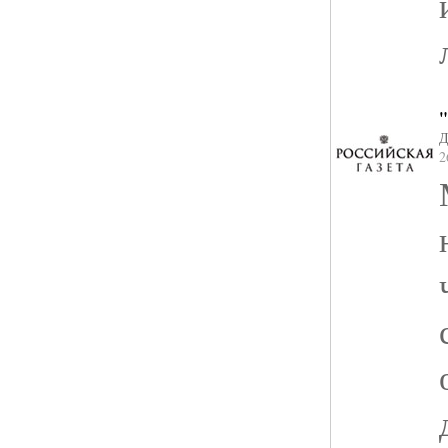
"
Д
2