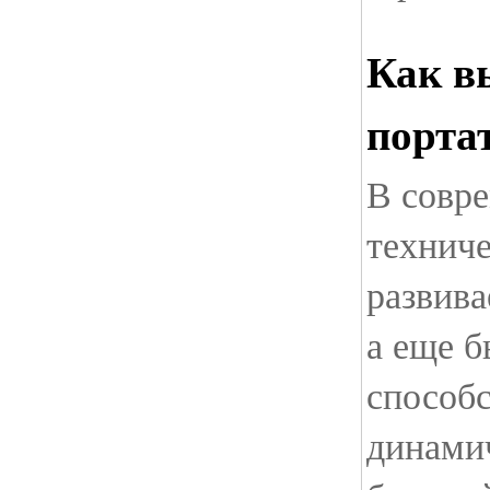
Как в
порта
В совре
техниче
развива
а еще б
способс
динами