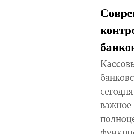
Совре
контр
банко
Кассов
банковс
сегодня
важное 
полноц
функци