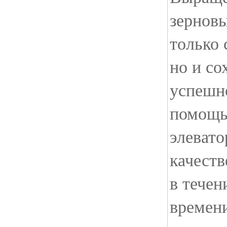
зерновы
только 
но и со
успешн
помощь
элеват
качеств
в течен
времен