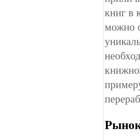
книг в 
можно 
уникал
необход
книжном
примеру
перераб
Рынок