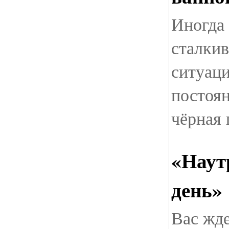
Иногда 
сталкив
ситуац
постоян
чёрная 
«Наут
день»
Вас жде