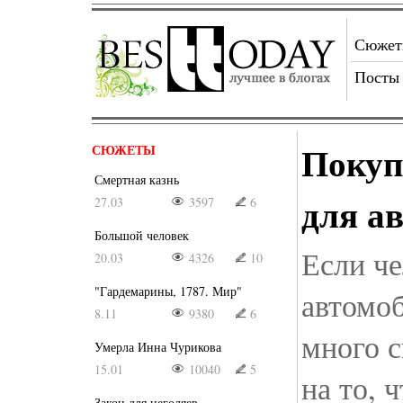
Сюже
Посты
Покуп
СЮЖЕТЫ
Смертная казнь
для а
27.03
3597
6
Большой человек
Если че
20.03
4326
10
"Гардемарины, 1787. Мир"
автомоб
8.11
9380
6
много с
Умерла Инна Чурикова
15.01
10040
5
на то, 
Закон для негодяев