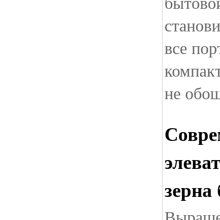
бытовой
станов
все пор
компакт
не обош
Совре
элева
зерна 
Выраще