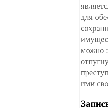
являет
для обе
сохранн
имущес
можно 
отпугн
престу
ими св
Запис