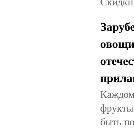
Скидки 
Заруб
овощи
отече
прила
Каждому
фрукты
быть п