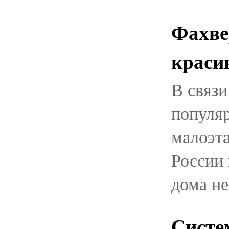
Фахве
краси
В связи
популя
малоэт
России
дома н
Систе