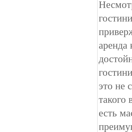
Несмотр
гостини
привер
аренда 
достой
гостини
это не 
такого 
есть м
преиму