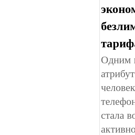
эконо
безли
тариф
Одним 
атрибут
человек
телефон
стала в
активн