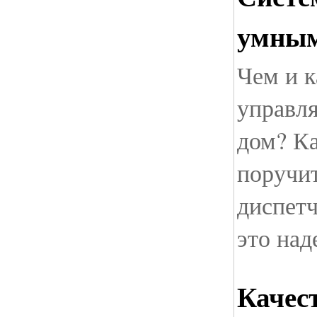
умным
Чем и 
управля
дом? К
поручи
диспет
это на
Качес