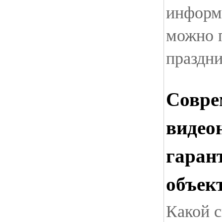
информа
можно 
праздни
Совре
видео
гаран
объек
Какой с