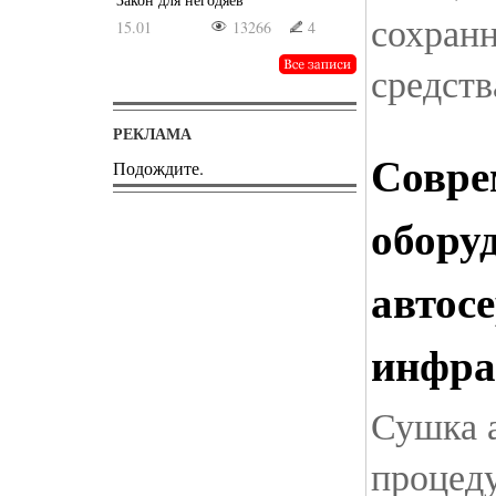
сохранн
15.01
13266
4
средст
РЕКЛАМА
Совре
Подождите.
обору
автос
инфра
Сушка а
процеду