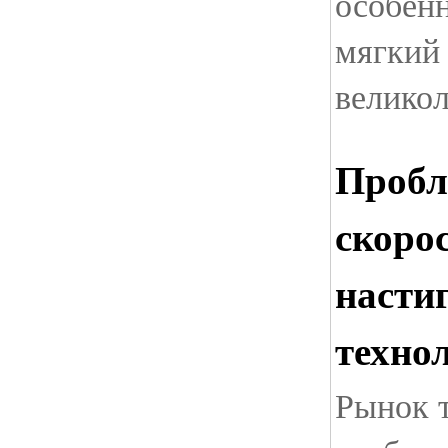
особенн
мягкий 
велико
Пробл
скоро
насти
техно
Рынок 