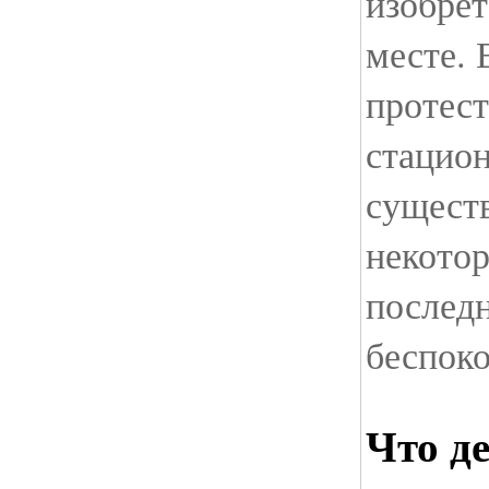
изобрет
месте. 
протест
стацио
сущест
некотор
последн
беспоко
Что де