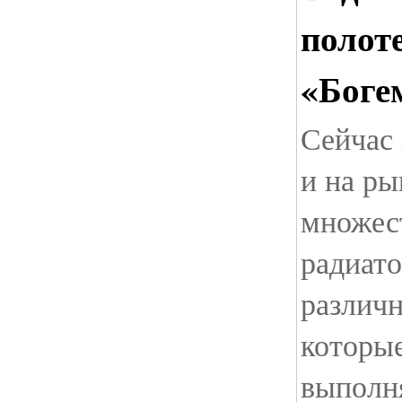
полот
«Боге
Сейчас 
и на ры
множес
радиат
различ
которые
выполн