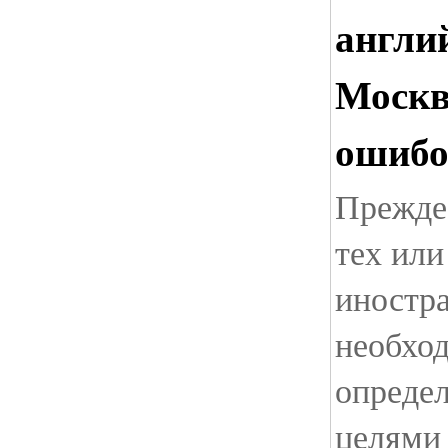
англи
Москв
ошиб
Прежде
тех или
иностра
необхо
определ
целями 