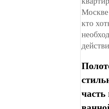
квартир
Москве
кто хот
необхо
действи
Полот
стиль
часть
ванно