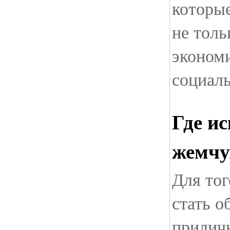
которы
не толь
экономи
социал
Где и
жемч
Для тог
стать о
приличн