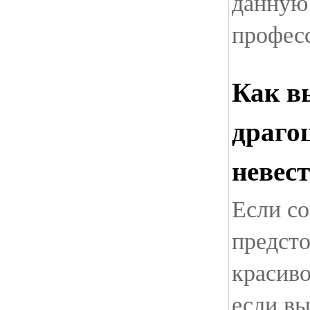
данную
профес
Как в
драго
невес
Если со
предсто
красиво
если вы