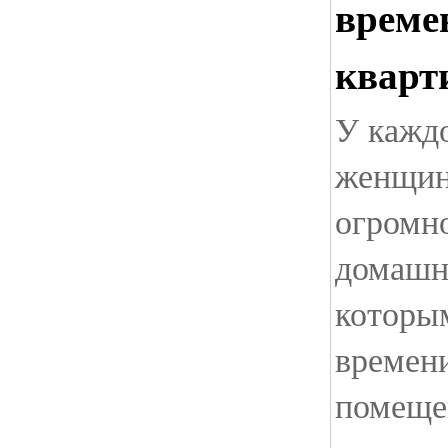
време
кварт
У кажд
женщин
огромн
домашни
которым
времен
помеще