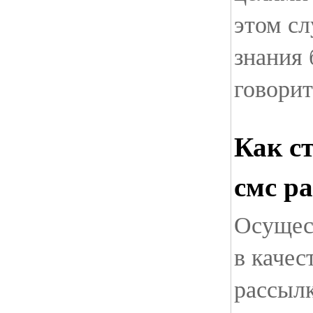
этом с
знания 
говорит
Как с
смс р
Осущес
в качес
рассылк