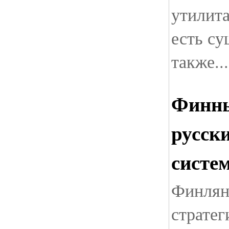
утилит
есть су
также...
Финны
русск
систе
Финлян
стратег