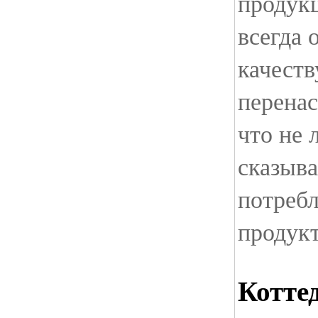
продукц
всегда 
качеств
перена
что не
сказыва
потреб
продук
Котте