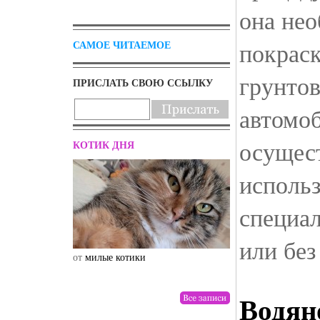
она нео
покраск
САМОЕ ЧИТАЕМОЕ
грунто
ПРИСЛАТЬ СВОЮ ССЫЛКУ
автомо
осущест
КОТИК ДНЯ
исполь
специа
или без
от
милые котики
от
drunktwi
Водян