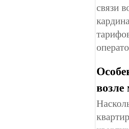
связи в
кардин
тарифо
операт
Особе
возле
Наскол
кварти