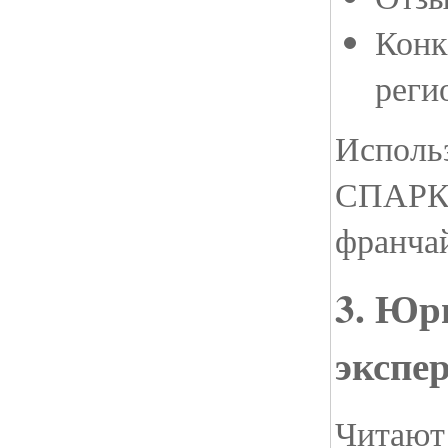
Конк
реги
Исполь
СПАРК 
франчай
3. Юр
экспе
Читают