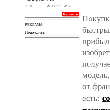
15.01
13253
4
Покупк
РЕКЛАМА
быстры
Подождите.
прибыл
изобрет
получа
модель,
от фран
с
есть: