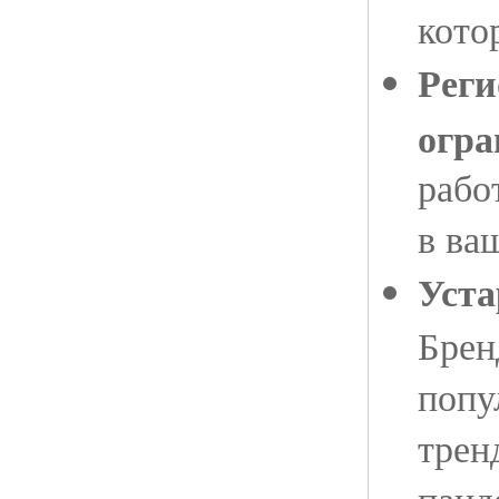
кото
Рег
огра
рабо
в ва
Уста
Брен
попу
трен
панд