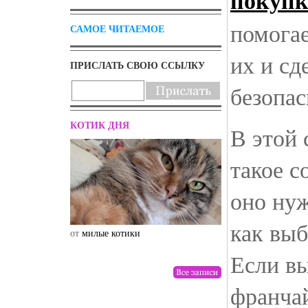
покуп
помога
САМОЕ ЧИТАЕМОЕ
их и сд
ПРИСЛАТЬ СВОЮ ССЫЛКУ
безопас
КОТИК ДНЯ
В этой 
такое с
оно нуж
как выб
от
милые котики
от
drunktwi
Если вы
франчай