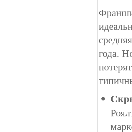
Франши
идеаль
средня
года. Н
потерят
типичн
Скр
Роял
марк