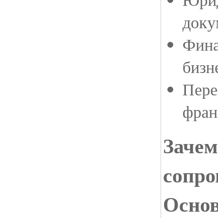
доку
Фина
бизн
Пере
фран
Зачем
сопро
Осно