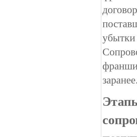
договор
постав
убытки 
Сопров
франши
заранее
Этап
сопро