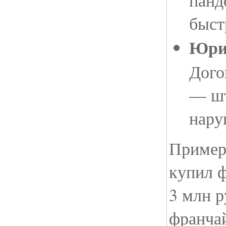
быст
Юри
Дого
— шт
нару
Пример
купил 
3 млн р
франчай