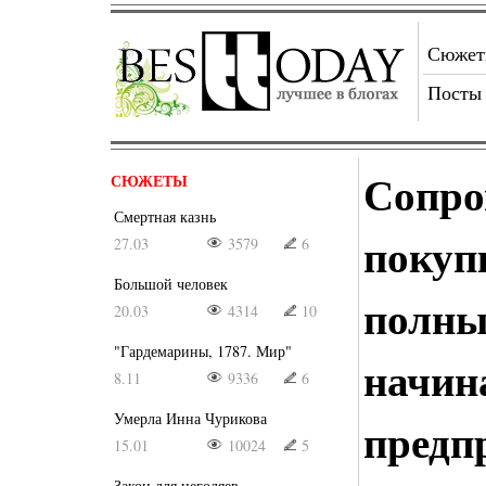
Сюже
Посты
Сопро
СЮЖЕТЫ
Смертная казнь
покуп
27.03
3579
6
Большой человек
полны
20.03
4314
10
"Гардемарины, 1787. Мир"
начи
8.11
9336
6
Умерла Инна Чурикова
предп
15.01
10024
5
Закон для негодяев