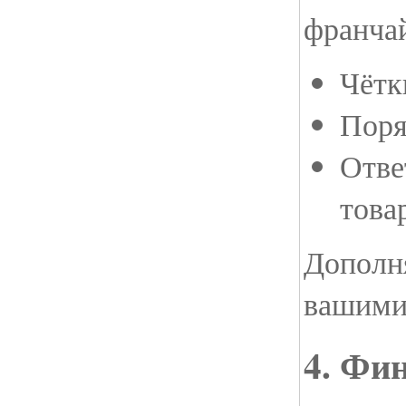
франчай
Чётк
Поря
Отве
това
Дополн
вашими
4. Фи