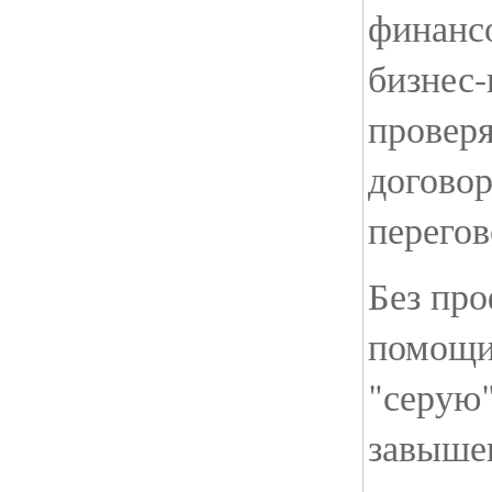
финанс
бизнес-
провер
договор
перегов
Без пр
помощи 
"серую
завыше