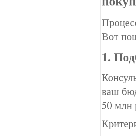
поку
Процесс
Вот по
1. По
Консул
ваш бюд
50 млн 
Критер