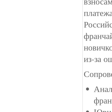
взноса
платеж
Россий
франча
новичк
из-за о
Сопров
Анал
фран
Юрид