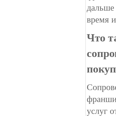
дальше
время и
Что т
сопро
поку
Сопров
франши
услуг о