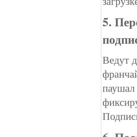
загрузк
5. Пе
подпи
Ведут д
франча
паушал
фиксир
Подпис
6. По