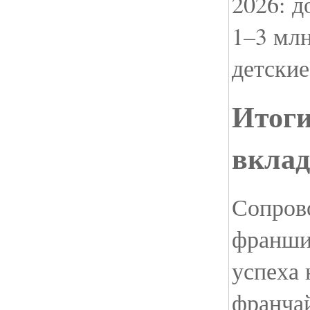
2026: д
1–3 млн
детские
Итоги
вкла
Сопров
франши
успеха 
франча