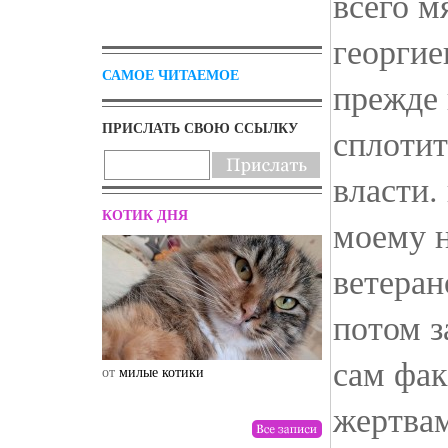
всего м
георгие
САМОЕ ЧИТАЕМОЕ
прежде 
ПРИСЛАТЬ СВОЮ ССЫЛКУ
сплотит
власти.
КОТИК ДНЯ
моему н
ветеран
потом з
сам фак
от
милые котики
от
drunktwi
жертвам