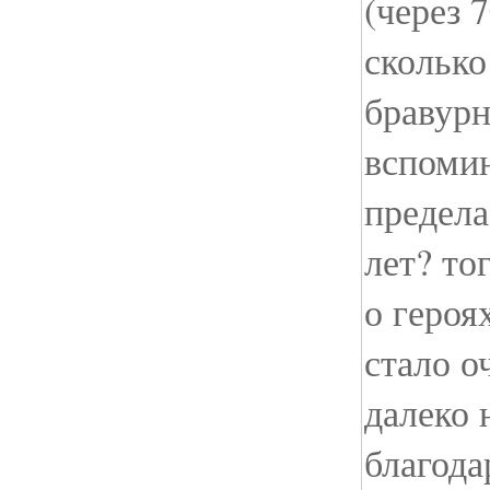
(через 
сколько
бравурн
вспомин
предела
лет? то
о героя
стало о
далеко 
благода