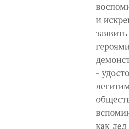
воспоми
и искре
заявить
героями
демонст
- удост
легитим
обществ
вспомин
как дед