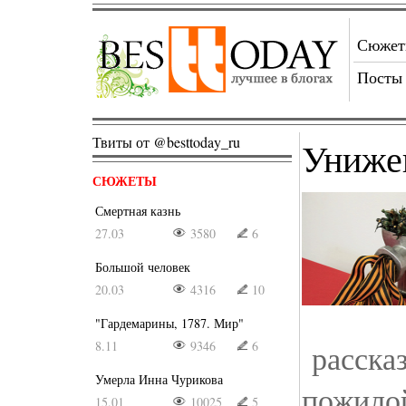
Сюже
Посты
Твиты от @besttoday_ru
Униже
СЮЖЕТЫ
Смертная казнь
27.03
3580
6
Большой человек
20.03
4316
10
"Гардемарины, 1787. Мир"
8.11
9346
6
рассказ
Умерла Инна Чурикова
пожилой
15.01
10025
5