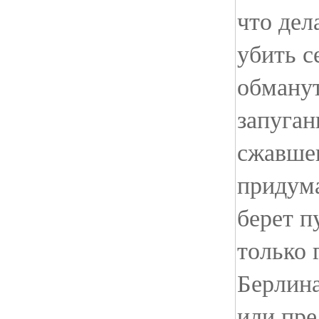
что дел
убить с
обманут
запуган
сжавшег
придума
берет п
только 
Берлина
или пре