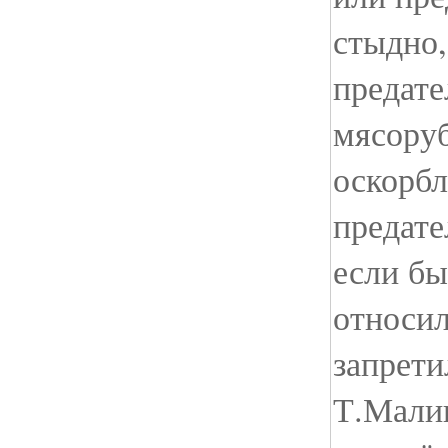
стыдно,
предате
мясоруб
оскорбл
предате
если бы
относил
запрети
Т.Малик