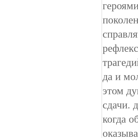
героями
поколен
справля
рефлекс
трагеди
да и мо
этом ду
сдачи. 
когда о
оказыв