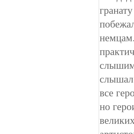
гранату
побежал
немцам.
практич
слышим.
слышал
все гер
но геро
великих
артисто