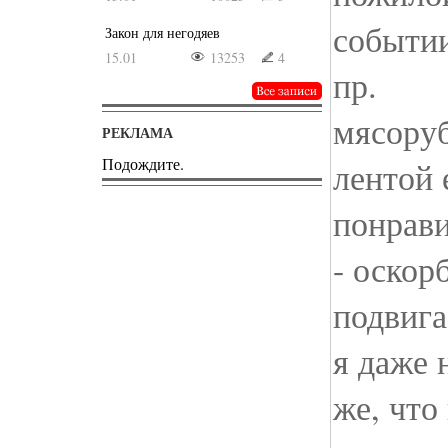
событии
Закон для негодяев
15.01
13253
4
пр.
мясоруб
РЕКЛАМА
Подождите.
лентой 
понрави
- оскор
подвига
я даже 
же, что