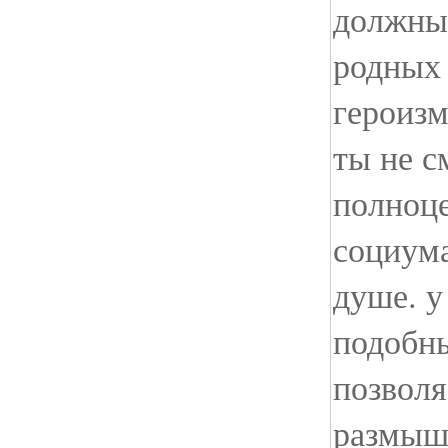
должны 
родных 
героизм
ты не 
полноц
социума
душе. у
подобны
позволя
размышл