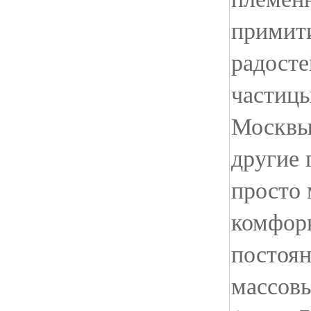
примит
радосте
частицы
Москвы,
другие 
просто 
комфорк
постоя
массовы