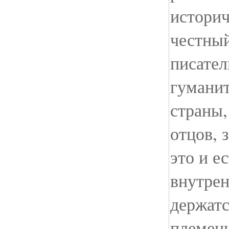
историч
честный
писател
гуманит
страны,
отцов, 
это и е
внутрен
держат
племенн