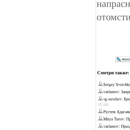
напрасн
отомсти
Смотри также:
Sergey Sverchk
:
varlamov
Защи
:
vg-saveliev
Бр
15:14)
Рустем Адагам
:
Mitya Turov
П
:
varlamov
Праз