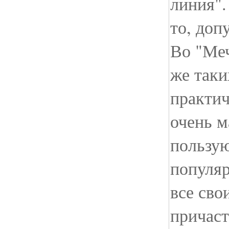
линия".
то, доп
Во "Меч
же таки
практич
очень м
пользу
популяр
все сво
причаст