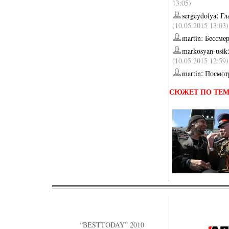
13:05)
:
sergeydolya
Гл
(10.05.2015 13:03)
:
martin
Бессме
markosyan-usik
(10.05.2015 12:59)
:
martin
Посмотр
СЮЖЕТ ПО ТЕ
“BESTTODAY” 2010