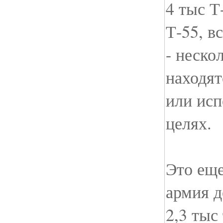
4 тыс Т
Т-55, в
- неско
находят
или исп
целях.
Это еще
армия д
2,3 тыс