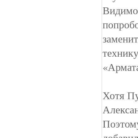
Видимо
попробо
заменит
технику
«Армата
Хотя Пу
Алексан
Поэтому
добави