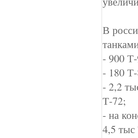
увеличи
В росси
танками
- 900 Т-
- 180 Т-
- 2,2 т
Т-72;
- на ко
4,5 тыс 