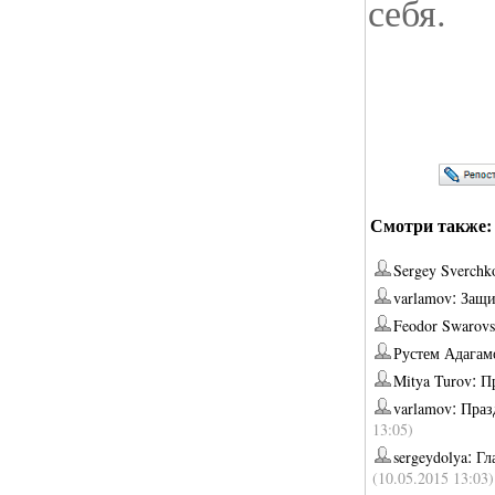
себя.
Смотри также:
Sergey Sverchk
:
varlamov
Защи
Feodor Swarovs
Рустем Адагам
:
Mitya Turov
П
:
varlamov
Праз
13:05)
:
sergeydolya
Гл
(10.05.2015 13:03)