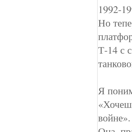
1992-19
Но тепе
платфор
Т-14 с
танково
Я поним
«Хочешь
войне».
Она, пр