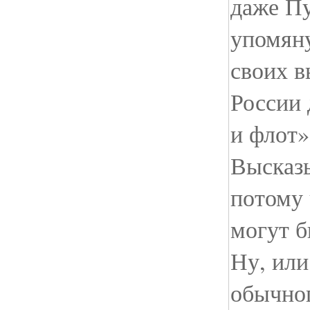
даже Пу
упомяну
своих в
России 
и флот»
Высказы
потому 
могут б
Ну, ил
обычног