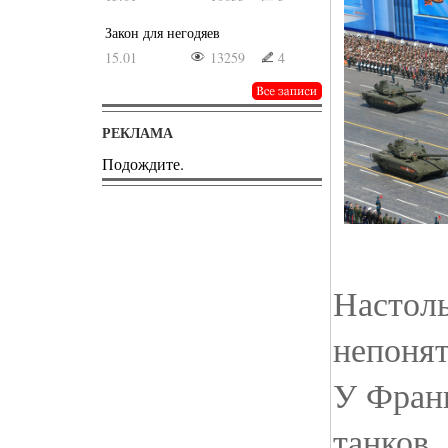
Закон для негодяев
15.01
13259
4
РЕКЛАМА
Подождите.
Настоль
непонят
У Франц
танков.