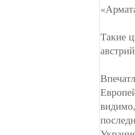
«Армат
Такие 
австрий
Впечатл
Европей
видимо,
послед
Украине