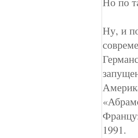
Но по т
Ну, и п
совреме
Герман
запущен
Америк
«Абрамс
Францу
1991.