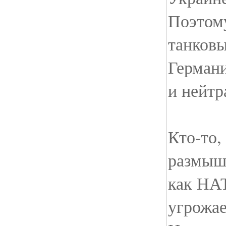
Поэтому
танковы
Герман
и нейтр
Кто-то,
размышл
как НАТ
угрожае