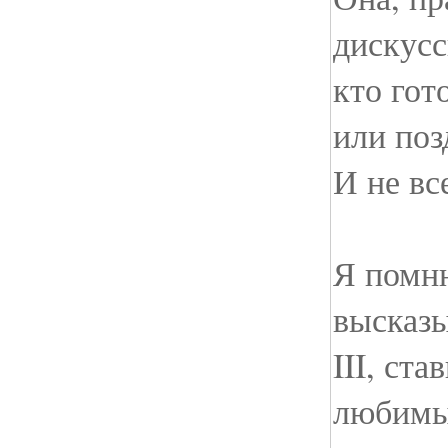
дискусс
кто гот
или поз
И не вс
Я помню
высказ
III, ст
любимы