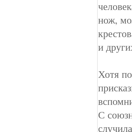
человек
нож, мо
крестов
и други
Хотя по
присказ
вспомн
С союзн
случила