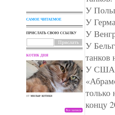
У Поль
У Герма
САМОЕ ЧИТАЕМОЕ
У Венгр
ПРИСЛАТЬ СВОЮ ССЫЛКУ
У Бель
танков 
КОТИК ДНЯ
У США 
«Абрамс
только 
от
милые котики
от
drunktwi
концу 2