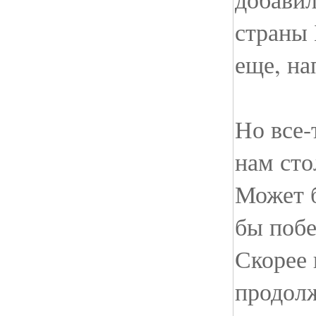
страны 
еще, на
Но все-
нам сто
Может б
бы побе
Скорее 
продолж