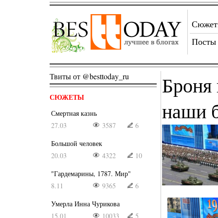
Сюже
Посты
Твиты от @besttoday_ru
Броня 
СЮЖЕТЫ
наши 
Смертная казнь
27.03
3587
6
Большой человек
20.03
4322
10
"Гардемарины, 1787. Мир"
8.11
9365
6
Умерла Инна Чурикова
15.01
10033
5