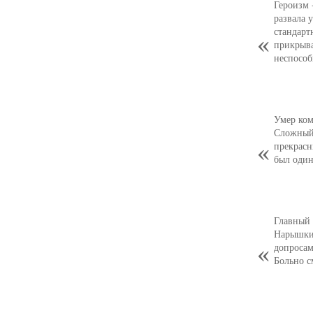
Героизм 
развала 
стандарт
прикрыв
неспособ
Умер ком
Сложный,
прекрасн
был оди
Главный 
Нарышкин
допросам
Больно с