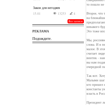
то пошло не
Закон для негодяев
Второе, что 
15.01
13253
4
на ближайше
предполагаю
никакого буд
РЕКЛАМА
Это тоже впо
Подождите.
Мы, россияне
слова. И в п
малое. В это
считает люд
винтик - нан
вы нам пода
очередной п
Так вот. Хоч
Малыми шага
кто пришел 
константы у
власть в Ро
Президент ли