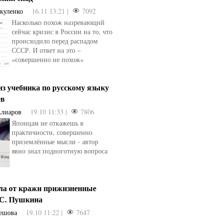
акуленко
16.11 13:21 |
7092
Насколько похож назревающий
сейчас кризис в России на то, что
происходило перед распадом
СССР. И ответ на это –
«совершенно не похож»
из учебника по русскому языку
ев
Алиаров
19.10 11:33 |
7806
Японцам не откажешь в
практичности, совершенно
приземлённые мысли - автор
явно знал подноготную вопроса
сла от кражи прижизненные
.С. Пушкина
ешова
19.10 11:22 |
7647