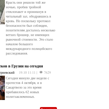
Красть они решили той же
ночью, пробив тройной
стеклопакет и проникнув в
читальный зал, ободравшись в
кровь. Но поскольку протокол
безопасности был соблюден,
похитителям досталось несколько
ветхих брошюр, не имеющих
рыночной стоимости. Это стало
началом большого
международного полицейского
расследования.
еков в Грузии на сегодня
триевский
19.10 11:11 |
7629
Сегодня минуло две недели с
протестов 4 октября, и в
Сакартвело за это время
овели
от
kotyaravesel
от
Анна Бойко
прибавилось 62 новых
политзаключенных.