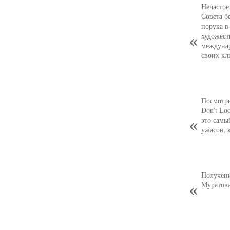
Нечастое
Совета б
порука в
художест
междуна
своих кл
Посмотре
Don’t Lo
это самы
ужасов, 
Получени
Муратова