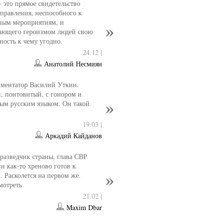
- это прямое свидетельство
управления, неспособного к
ным мероприятиям, и
ающего героизмом людей свою
ность к чему угодно.
24.12 |
Анатолий Несмиян
ментатор Василий Уткин.
 понтовитый, с гонором и
ым русским языком. Он такой
н
19.03 |
Аркадий Кайданов
разведчик страны, глава СВР
 как-то хреново готов к
. Расколется на первом же.
мотреть
21.02 |
Maxim Dbar