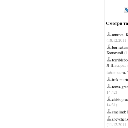
Смотри та
:
murota
К
(18.12.2011 
borisakun
Болотной
(1
terriblebo
Л.Швецова 
:
tuhanina.ru
irek-murt
toma-gr
14:42)
chistopru
14:31)
:
emelind
shevchen
(11.12.2011 