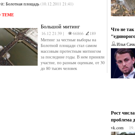
:
vit
Болотная площадь
(10.12.2011 21:41)
 ТЕМЕ
Большой митинг
Что не так
16.12 21:39 |
66866
189
"единорог
Митинг за честные выборы на
Илья Сачк
Болотной площади стал самом
массовым протестным митингом
за последние годы. В нем приняли
участие, по разным оценкам, от 30
до 80 тысяч человек
Рост числ
проблема
vk.com
19.