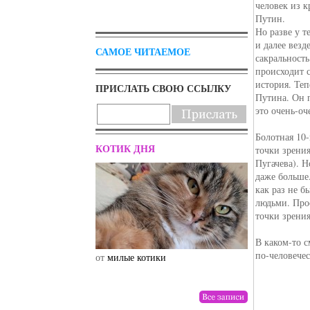
человек из к
Путин.
Но разве у т
и далее везд
САМОЕ ЧИТАЕМОЕ
сакральност
происходит с
история. Теп
ПРИСЛАТЬ СВОЮ ССЫЛКУ
Путина. Он 
это очень-оч
Болотная 10-
КОТИК ДНЯ
точки зрения
Пугачева). Н
даже больше
как раз не 
людьми. Прос
точки зрения
В каком-то с
по-человече
от
милые котики
от
drunktwi