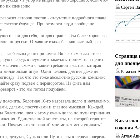
 по их сценарию.
Сергей В
тревожит авторов постов - отсутствие подробного плана
е светлое будущее. При этом эти люди вообще не
т
ущего - ни для себя, ни для страны. Тем более хорошего.
лне по-русски. Отчаяние взахлеб - наш главный грех.
, - глобальны до неприличия. Во всех смыслах этого
Страница 
ервую очередь в неумении замечать, понимать и ценить
для японц
м мы очень схожи с нашей гребаной властью, которая
ей миллионами штук. Один человек для нее даже не
Рамазан 
огвоздь. Так что это тоже абсолютно русский комплекс:
вайте сразу подъем с переворотом. На фига нам
ереворот - это мы потом подумаем.
у пояснить. Болотная 10-го назревала долго и неумолимо.
ми, делами, поступками и главное мыслями. Каждый,
на Болотную, шел к этому очень долго по пути отрицания
нижения. Единственной константы, на которой строится
Как я спа
ссии. Почему кто-то равный мне может меня унижать?
издания А
Аглая Аш
 ты, депутат, Сурков или Путин - ты в первую очередь