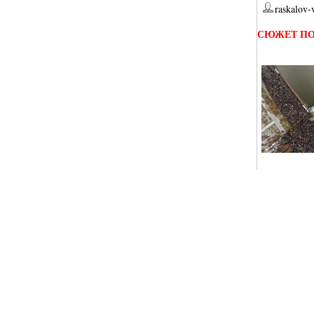
raskalov-
СЮЖЕТ ПО