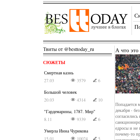
С
П
Твиты от @besttoday_ru
А что это
СЮЖЕТЫ
Смертная казнь
27.03
3579
6
Большой человек
20.03
4314
10
Попадается м
декабря - бе
"Гардемарины, 1787. Мир"
согласились 
8.11
9339
6
санкциониро
едросы и не
Умерла Инна Чурикова
почему-то пр
15.01
10024
5
совершенно п