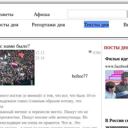
южеты
Афиша
осты дня
Репортажи дня
Тексты дня
В
 с нами было?
ПОСТЫ ДН
12.12
4386
23:18
Фильм идет
www.faceboo
befree77
ного постов (и мнений) о том, что все, что было 10-го
знадежное говно (главным образом потому, что
на
ванный митинг и перенесли место). Пишут это не
 прихвостни. Пишут вполне себе антипутинцы. Но
В России с
оисходящее им очень не нравится. Что ж. Это
экономиче
о-русски - в упор не видеть ничего хорошего, если что-