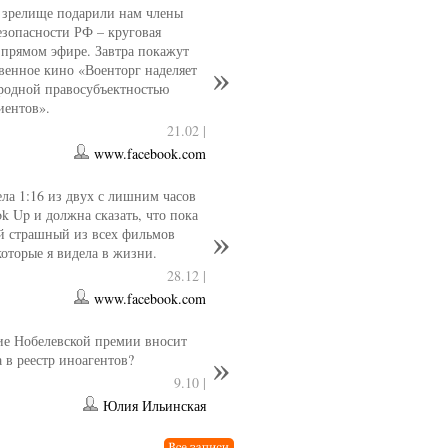
 зрелище подарили нам члены
езопасности РФ – круговая
 прямом эфире. Завтра покажут
венное кино «Военторг наделяет
родной правосубъектностью
иентов».
21.02 |
www.facebook.com
ла 1:16 из двух с лишним часов
ok Up и должна сказать, что пока
й страшный из всех фильмов
которые я видела в жизни.
28.12 |
www.facebook.com
е Нобелевской премии вносит
 в реестр иноагентов?
9.10 |
Юлия Ильинская