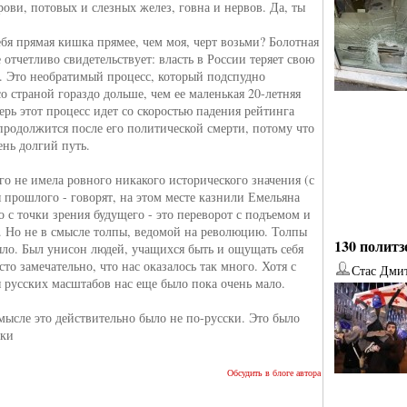
рови, потовых и слезных желез, говна и нервов. Да, ты
ебя прямая кишка прямее, чем моя, черт возьми? Болотная
е отчетливо свидетельствует: власть в России теряет свою
ь. Это необратимый процесс, который подспудно
о страной гораздо дольше, чем ее маленькая 20-летняя
ерь этот процесс идет со скоростью падения рейтинга
продолжится после его политической смерти, потому что
ень долгий путь.
го не имела ровного никакого исторического значения (с
 прошлого - говорят, на этом месте казнили Емельяна
о с точки зрения будущего - это переворот с подъемом и
. Но не в смысле толпы, ведомой на революцию. Толпы
130 политз
было. Был унисон людей, учащихся быть и ощущать себя
то замечательно, что нас оказалось так много. Хотя с
Стас Дми
 русских масштабов нас еще было пока очень мало.
мысле это действительно было не по-русски. Это было
ски
от
Наталья Верхова
от
Ирина Ин
Обсудить в блоге автора