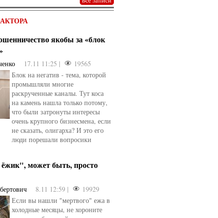
ДАКТОРА
мошенничество якобы за «блок
»
ченко
17.11 11:25 |
19565
Блок на негатив - тема, которой
промышляли многие
раскрученные каналы. Тут коса
на камень нашла только потому,
что были затронуты интересы
очень крупного бизнесмена, если
не сказать, олигарха? И это его
люди порешали вопросики
ёжик", может быть, просто
ьбертович
8.11 12:59 |
19929
Если вы нашли "мертвого" ежа в
холодные месяцы, не хороните