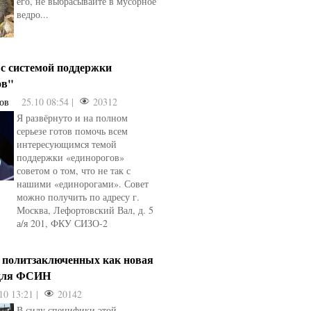
его, не выбрасывайте в мусорное
ведро...
 с системой поддержки
ов"
ов
25.10 08:54 |
20312
Я развёрнуто и на полном
серьезе готов помочь всем
интересующимся темой
поддержки «единорогов»
советом о том, что не так с
нашими «единорогами». Совет
можно получить по адресу г.
Москва, Лефортовский Вал, д. 5
а/я 201, ФКУ СИЗО-2
а политзаключенных как новая
 для ФСИН
10 13:21 |
20142
В силу специфики этой