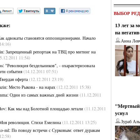
ВЫБОР РЕ
кже:
13 лет за 
на негатив
ак адвокаты становятся оппозиционерами. Начало
Анна Лев
14:16)
:
in
Запрещенный репортаж на ТВЦ про митинг на
5.12.2011 11:54)
:
ss
"Революция бездельников", - охарактеризовала
эти события
(14.12.2011 07:51)
Твердая оферта
(12.12.2011 23:19)
:
azin
Место Рыкова - на нарах
(12.12.2011 15:38)
:
amma
Один из самых важных дней жизни
(11.12.2011
"Мертвый 
:
dov
Как мы над Болотной площадью летали
(11.12.2011
уснул
Зураб Ал
Моя революция. Стихи Емелина
(11.12.2011 13:25)
:
ko-ml
По поводу встречи с Сурковым: ответ дуракам
12:58)