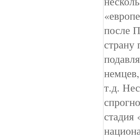
нескол
«европе
после П
страну 
подавл
немцев,
т.д. Не
спрогно
стадия 
национа