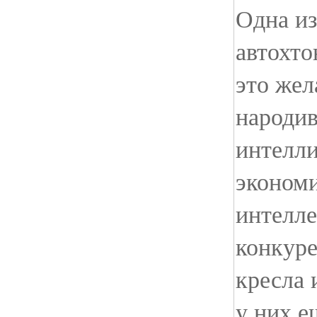
Одна из
автохто
это жел
народи
интелли
эконом
интелл
конкуре
кресла 
у них е