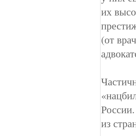
их выс
прести
(от вра
адвокат
Частичн
«нацбил
России.
из стр