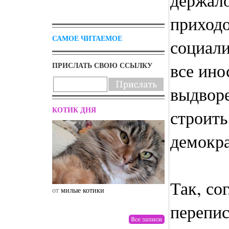
держало
приходо
САМОЕ ЧИТАЕМОЕ
социали
все ин
ПРИСЛАТЬ СВОЮ ССЫЛКУ
выдворе
КОТИК ДНЯ
строит
демокр
Так, со
от
милые котики
от
drunktwi
перепис