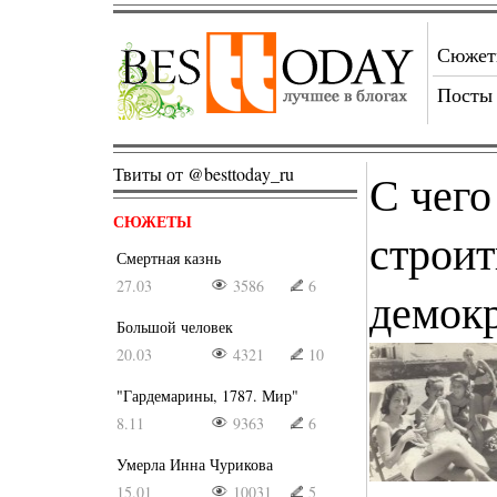
Сюже
Посты
Твиты от @besttoday_ru
С чего
СЮЖЕТЫ
строи
Смертная казнь
27.03
3586
6
демок
Большой человек
20.03
4321
10
"Гардемарины, 1787. Мир"
8.11
9363
6
Умерла Инна Чурикова
15.01
10031
5