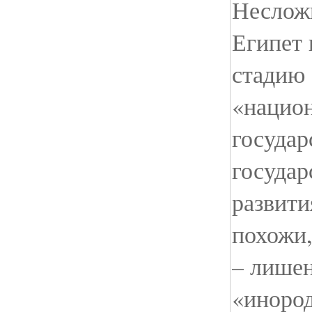
Несложн
Египет 
стадию 
«нацио
государ
государ
развити
похожи,
– лише
«инород