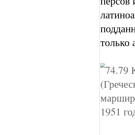
персов 
латино
подданн
только 
(Гречес
маршир
1951 го