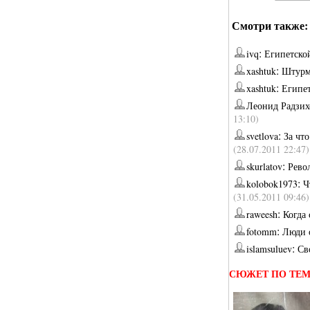
Смотри также:
:
ivq
Египетской
:
xashtuk
Штурм
:
xashtuk
Египе
Леонид Радзих
13:10)
:
svetlova
За чт
(28.07.2011 22:47)
:
skurlatov
Рево
:
kolobok1973
Ч
(31.05.2011 09:46)
:
raweesh
Когда
:
fotomm
Люди 
:
islamsuluev
Св
СЮЖЕТ ПО ТЕ