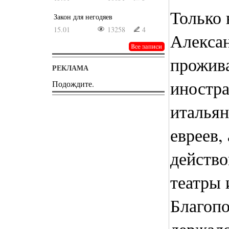
Только 
Закон для негодяев
15.01
13258
4
Алексан
прожива
РЕКЛАМА
иностра
Подождите.
итальян
евреев,
действ
театры 
Благопо