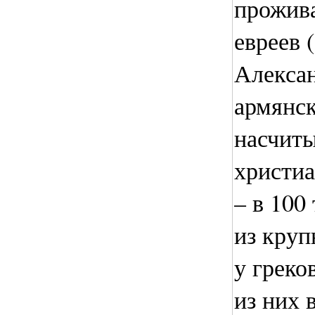
прожива
евреев 
Алексан
армянс
насчиты
христиа
– в 100
из кру
у греко
из них 