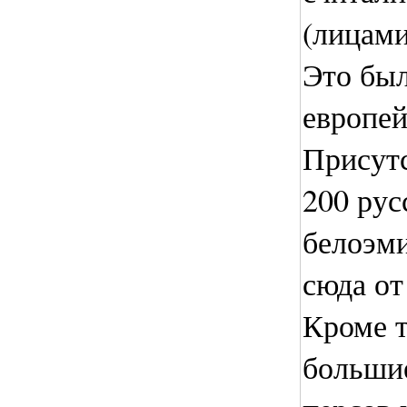
(лицами
Это был
европей
Присутс
200 рус
белоэм
сюда от
Кроме т
больши