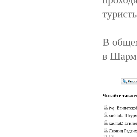
туристы
В обще
в Шарм
Читайте также
:
ivq
Египетской
:
xashtuk
Штурм
:
xashtuk
Египе
Леонид Радзих
13:10)