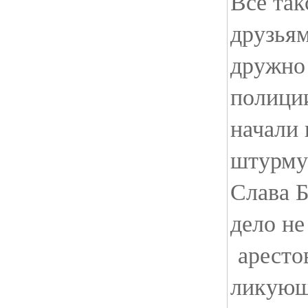
Все та
друзья
дружно
полиции
начали 
штурму.
Слава Б
дело не
аресто
ликующе