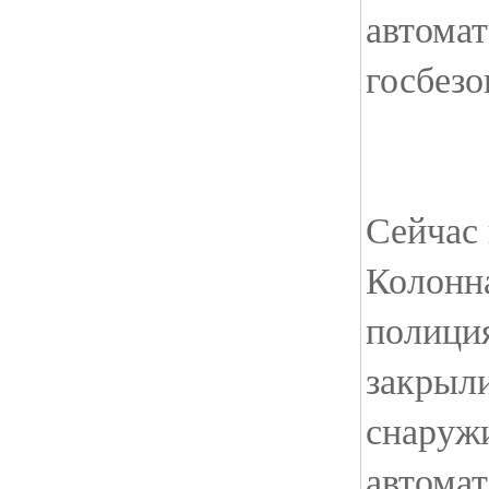
автома
госбезо
Сейчас 
Колонна
полици
закрыли
снаружи
автомат