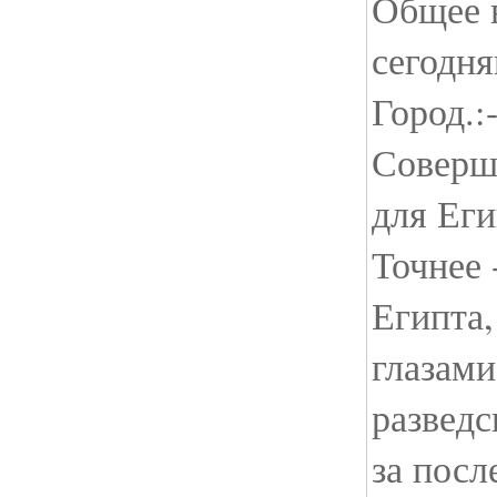
Общее 
сегодн
Город.:-
Соверш
для Еги
Точнее 
Египта,
глазами
развед
за посл