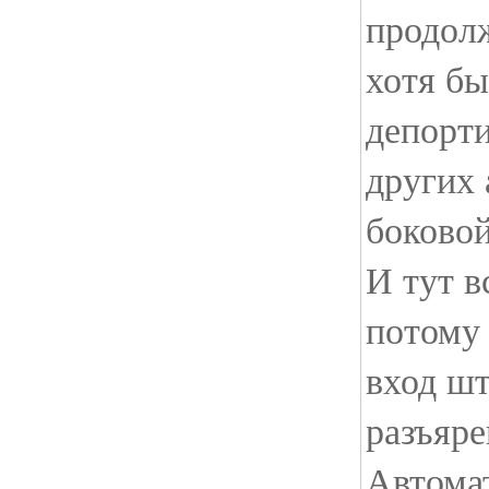
продолж
хотя бы
депорти
других 
боковой
И тут в
потому
вход ш
разъяре
Автома