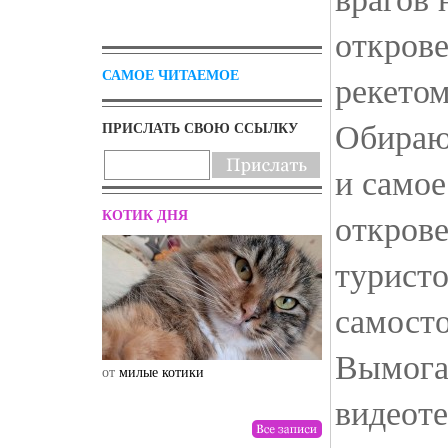
открове
САМОЕ ЧИТАЕМОЕ
рекетом
Обираю
ПРИСЛАТЬ СВОЮ ССЫЛКУ
и самое
КОТИК ДНЯ
открове
турист
самосто
Вымога
от
милые котики
от
drunktwi
видеот