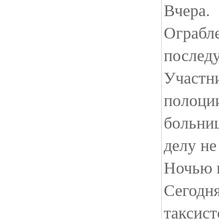
Вчера.
Ограбле
послед
Участн
полоции
больниц
делу не
Ночью г
Сегодня
таксис