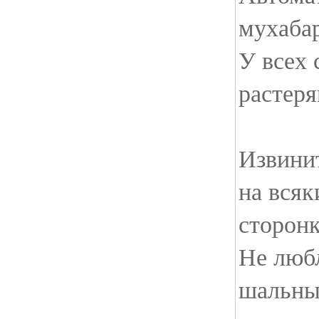
мухабар
У всех 
растеря
Извини
на всяк
сторонк
Не любл
шальных