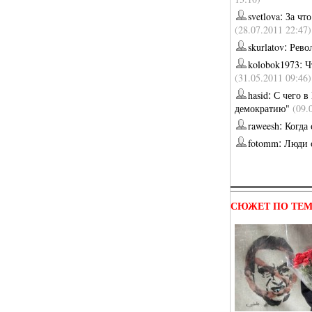
:
svetlova
За чт
(28.07.2011 22:47)
:
skurlatov
Рево
:
kolobok1973
Ч
(31.05.2011 09:46)
:
hasid
С чего в
демократию"
(09.
:
raweesh
Когда
:
fotomm
Люди 
СЮЖЕТ ПО ТЕ