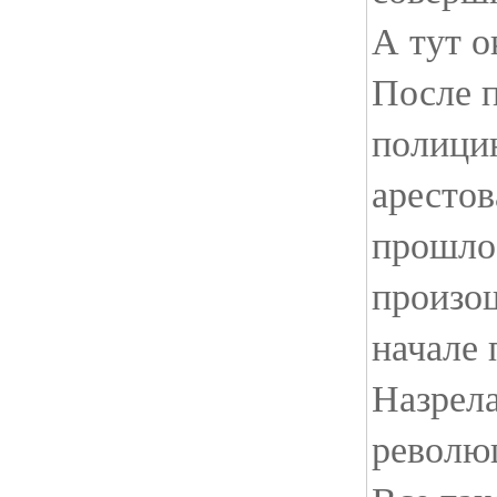
А тут о
После 
полици
арестов
прошло 
произош
начале 
Назрела
революц