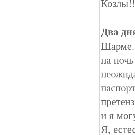
Козлы!!
Два дн
Шарме. 
на ночь
неожид
паспорт
претенз
и я мог
Я, есте