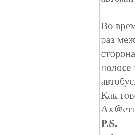
Во врем
раз ме
сторона
полосе 
автобус
Как гов
Ах@еть.
P.S.