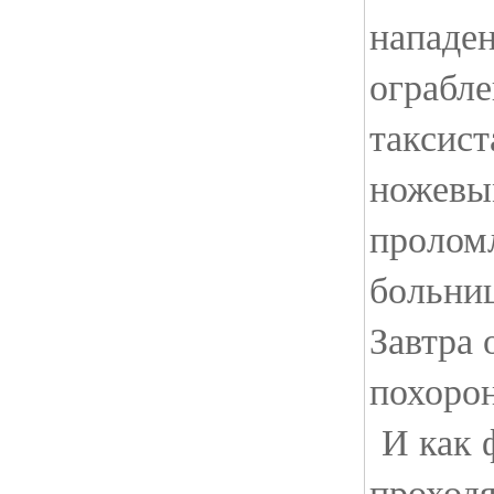
нападен
ограбле
таксист
ножевы
пролом
больниц
Завтра 
похорон
И как ф
проход