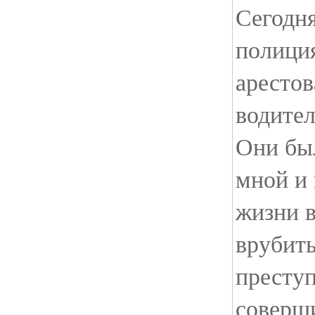
Сегодня
полиция
аресто
водител
Они был
мной и 
жизни в
врубить
преступ
соверши