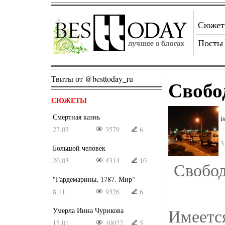
Сюже
Посты
Твиты от @besttoday_ru
Свобо
СЮЖЕТЫ
Смертная казнь
i
27.03
3579
6
3
Большой человек
20.03
4314
10
Свобод
"Гардемарины, 1787. Мир"
8.11
9326
6
Имеетс
Умерла Инна Чурикова
15.01
10022
5