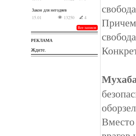
свобода
Закон для негодяев
15.01
13250
4
Причем
свобод
РЕКЛАМА
Конкрет
Ждите.
Мухаба
безопас
оборзел
Вместо
врагов 