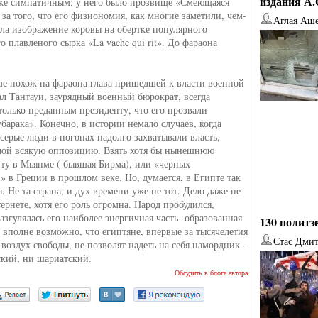
издания А
же симпатичным; у него было прозвище «Смеющаяся
 за того, что его физиономия, как многие заметили, чем-
Аглая Аш
ла изображение коровы на обертке популярного
 плавленого сырка «La vache qui rit». До фараона
е похож на фараона глава пришедшей к власти военной
л Тантауи, заурядный военный бюрократ, всегда
олько преданным президенту, что его прозвали
барака». Конечно, в истории немало случаев, когда
серые люди в погонах надолго захватывали власть,
лой всякую оппозицию. Взять хотя бы нынешнюю
ту в Мьянме ( бывшая Бирма), или «черных
» в Греции в прошлом веке. Но, думается, в Египте так
. Не та страна, и дух времени уже не тот. Дело даже не
ернете, хотя его роль огромна. Народ пробудился,
азгулялась его наиболее энергичная часть- образованная
130 политз
 вполне возможно, что египтяне, впервые за тысячелетия
Стас Дми
воздух свободы, не позволят надеть на себя намордник -
ский, ни шариатский.
от
Наталья Верхова
от
Ирина Ин
Обсудить в блоге автора