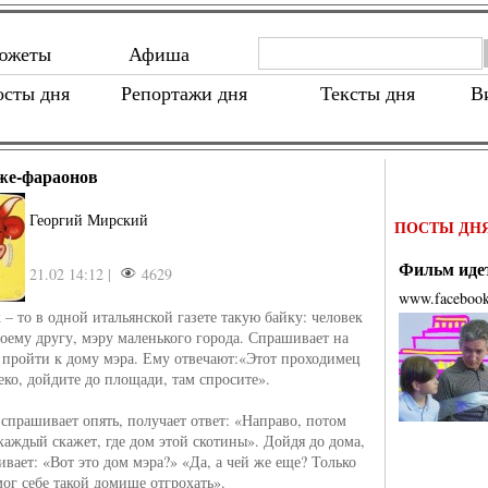
южеты
Афиша
осты дня
Репортажи дня
Тексты дня
В
же-фараонов
Георгий Мирский
ПОСТЫ ДН
Фильм идет
21.02 14:12 |
4629
www.faceboo
 – то в одной итальянской газете такую байку: человек
воему другу, мэру маленького города. Спрашивает на
к пройти к дому мэра. Ему отвечают:«Этот проходимец
еко, дойдите до площади, там спросите».
спрашивает опять, получает ответ: «Направо, потом
 каждый скажет, где дом этой скотины». Дойдя до дома,
ивает: «Вот это дом мэра?» «Да, а чей же еще? Только
мог себе такой домище отгрохать».