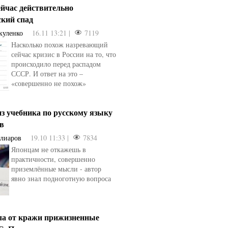
ейчас действительно
ский спад
куленко
16.11 13:21 |
7119
Насколько похож назревающий
сейчас кризис в России на то, что
происходило перед распадом
СССР. И ответ на это –
«совершенно не похож»
з учебника по русскому языку
ев
Алиаров
19.10 11:33 |
7834
Японцам не откажешь в
практичности, совершенно
приземлённые мысли - автор
явно знал подноготную вопроса
ла от кражи прижизненные