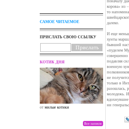
поначалу да
корова» из –
то напомина
швейцарского
САМОЕ ЧИТАЕМОЕ
далеко.
И еще меньш
ПРИСЛАТЬ СВОЮ ССЫЛКУ
хунты марша
бывший наст
«пуделем Му
совершенно 
подавляя си
КОТИК ДНЯ
военную хун
полковников
не получится
только в Инт
разошлась, р
молодежь. И
вдохнувшие 
ни генераль
от
милые котики
от
drunktwi