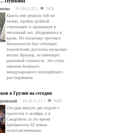
.С. Пушкина
ешова
19.10 11:22 |
7678
Красть они решили той же
ночью, пробив тройной
стеклопакет и проникнув в
читальный зал, ободравшись в
кровь. Но поскольку протокол
безопасности был соблюден,
похитителям досталось несколько
ветхих брошюр, не имеющих
рыночной стоимости. Это стало
началом большого
международного полицейского
расследования.
еков в Грузии на сегодня
триевский
19.10 11:11 |
7659
Сегодня минуло две недели с
овели
от
kotyaravesel
от
Анна Бойко
протестов 4 октября, и в
Сакартвело за это время
прибавилось 62 новых
политзаключенных.