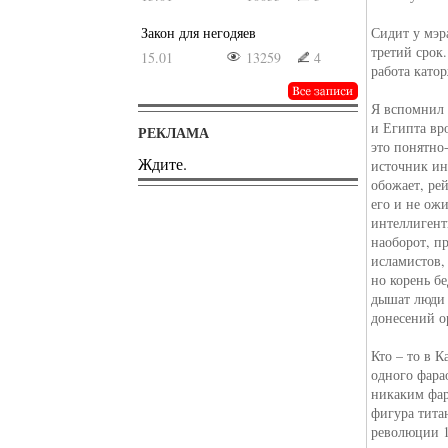
Закон для негодяев
Сидит у мэра
третий срок.
15.01
13259
4
работа като
Я вспомнил 
и Египта вро
РЕКЛАМА
это понятно
Ждите.
источник ин
обожает, ре
его и не ож
интеллигент
наоборот, п
исламистов, 
но корень бе
дышат люди 
донесений о
Кто – то в 
одного фара
никаким фар
фигура тита
революции 1