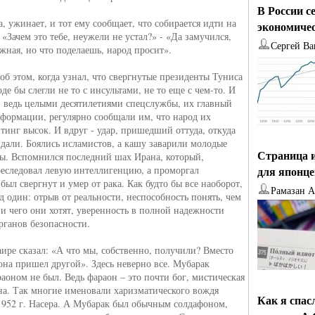
В России с
, ужинает, и тот ему сообщает, что собирается идти на
экономиче
 «Зачем это тебе, неужели не устал?» - «Да замучился,
Сергей Ва
ржная, но что поделаешь, народ просит».
об этом, когда узнал, что свергнутые президенты Туниса
де бы слегли не то с инсультами, не то еще с чем-то. И
- ведь целыми десятилетиями спецслужбы, их главный
формации, регулярно сообщали им, что народ их
йтинг высок. И вдруг - удар, пришедший оттуда, откуда
идали. Боялись исламистов, а кашу заварили молодые
Страница и
ы. Вспомнился последний шах Ирана, который,
реследовал левую интеллигенцию, а проморгал
для японц
был свергнут и умер от рака. Как будто бы все наоборот,
Рамазан 
д один: отрыв от реальности, неспособность понять, чем
и чего они хотят, уверенность в полной надежности
рганов безопасности.
Каире сказал: «А что мы, собственно, получили? Вместо
она пришел другой». Здесь неверно все. Мубарак
аоном не был. Ведь фараон – это почти бог, мистическая
на. Так многие именовали харизматического вождя
Как я спас
952 г. Насера. А Мубарак был обычным солдафоном,