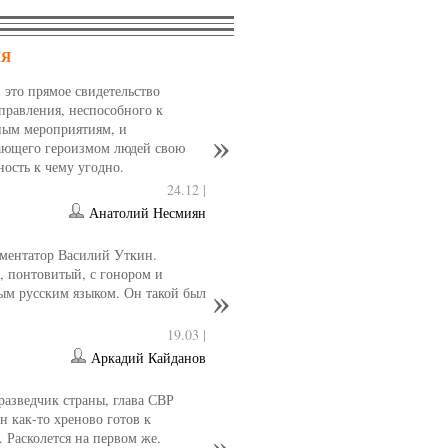
НЯ
- это прямое свидетельство
управления, неспособного к
ным мероприятиям, и
ющего героизмом людей свою
ность к чему угодно.
24.12 |
Анатолий Несмиян
ментатор Василий Уткин.
 понтовитый, с гонором и
ым русским языком. Он такой был
19.03 |
Аркадий Кайданов
разведчик страны, глава СВР
 как-то хреново готов к
. Расколется на первом же.