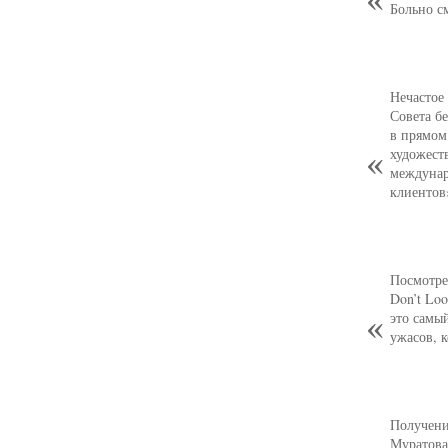
Больно с
Нечастое
Совета б
в прямом
художест
междунар
клиентов
Посмотре
Don’t Loo
это самы
ужасов, 
Получени
Муратова