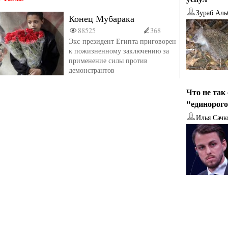
Зураб Аль
Конец Мубарака
88525
368
Экс-президент Египта приговорен
к пожизненному заключению за
применение силы против
демонстрантов
Что не так
"единорог
Илья Сачк