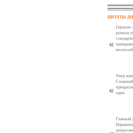
ЦИТАТЫ Д
Героизм 
развала 
стандарт
прикрыва
неспособ
Умер ком
Сложный,
прекрасн
один
Главный 
Нарышкин
допросам