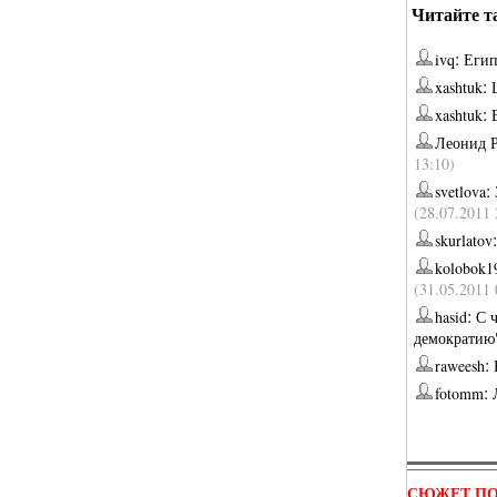
Читайте т
:
ivq
Егип
:
xashtuk
:
xashtuk
Леонид 
13:10)
:
svetlova
(28.07.2011 
skurlatov
kolobok1
(31.05.2011 
:
hasid
С 
демократи
:
raweesh
:
fotomm
СЮЖЕТ ПО