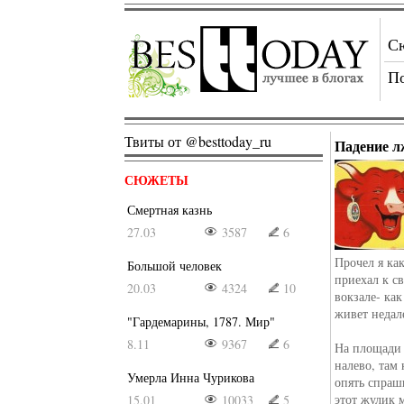
С
П
Твиты от @besttoday_ru
Падение л
СЮЖЕТЫ
Смертная казнь
27.03
3587
6
Прочел я как
Большой человек
приехал к с
20.03
4324
10
вокзале- ка
живет недал
"Гардемарины, 1787. Мир"
8.11
9367
6
На площади 
налево, там
Умерла Инна Чурикова
опять спраш
этот жулик 
15.01
10033
5