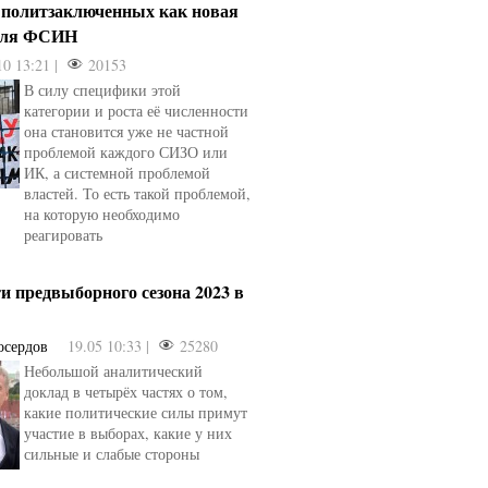
 политзаключенных как новая
для ФСИН
10 13:21 |
20153
В силу специфики этой
категории и роста её численности
она становится уже не частной
проблемой каждого СИЗО или
ИК, а системной проблемой
властей. То есть такой проблемой,
на которую необходимо
реагировать
и предвыборного сезона 2023 в
осердов
19.05 10:33 |
25280
Небольшой аналитический
доклад в четырёх частях о том,
какие политические силы примут
участие в выборах, какие у них
сильные и слабые стороны