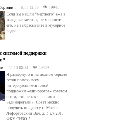
бертович
8.11 12:59 |
19941
Если вы нашли "мертвого" ежа в
холодные месяцы, не хороните
его, не выбрасывайте в мусорное
ведро...
 с системой поддержки
ов"
ов
25.10 08:54 |
20329
Я развёрнуто и на полном серьезе
готов помочь всем
интересующимся темой
поддержки «единорогов» советом
о том, что не так с нашими
«единорогами». Совет можно
получить по адресу г. Москва,
Лефортовский Вал, д. 5 а/я 201,
ФКУ СИЗО-2