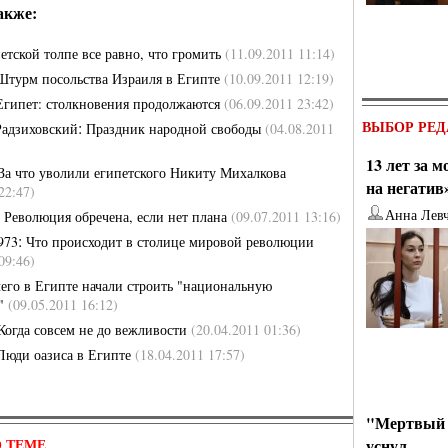
акже:
етской толпе все равно, что громить
(11.09.2011 11:14)
Штурм посольства Израиля в Египте
(10.09.2011 12:19)
Египет: столкновения продолжаются
(06.09.2011 23:42)
ВЫБОР РЕД
:
Радзиховский
Праздник народной свободы
(04.08.2011
13 лет за 
За что уволили египетского Никиту Михалкова
на негатив
22:47)
:
Анна Лев
Революция обречена, если нет плана
(09.07.2011 13:16)
:
973
Что происходит в столице мировой революции
09:46)
чего в Египте начали строить "национальную
ю"
(09.05.2011 16:12)
Когда совсем не до вежливости
(20.04.2011 01:36)
Люди оазиса в Египте
(18.04.2011 17:57)
"Мертвый 
 ТЕМЕ
уснул