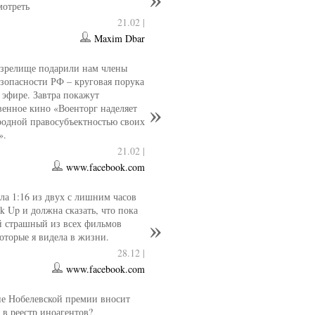
мотреть
21.02 |
Maxim Dbar
 зрелище подарили нам члены
езопасности РФ – круговая порука
 эфире. Завтра покажут
венное кино «Военторг наделяет
одной правосубъектностью своих
».
21.02 |
www.facebook.com
ла 1:16 из двух с лишним часов
k Up и должна сказать, что пока
й страшный из всех фильмов
которые я видела в жизни.
28.12 |
www.facebook.com
е Нобелевской премии вносит
 в реестр иноагентов?