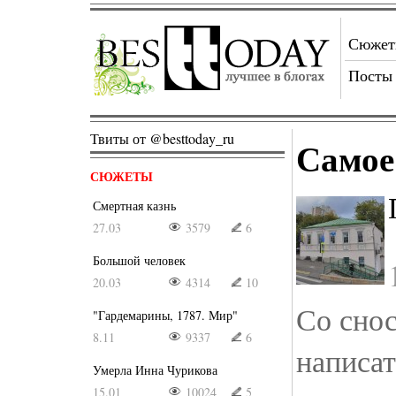
Сюже
Посты
Твиты от @besttoday_ru
Самое
СЮЖЕТЫ
Смертная казнь
27.03
3579
6
Большой человек
20.03
4314
10
Со снос
"Гардемарины, 1787. Мир"
8.11
9337
6
написат
Умерла Инна Чурикова
15.01
10024
5