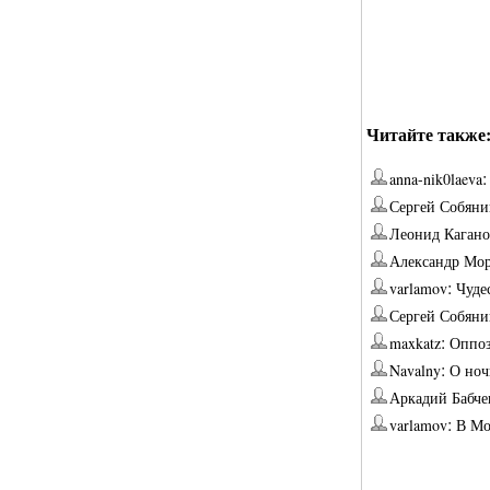
Читайте также
anna-nik0laeva
Сергей Собяни
Леонид Кагано
Александр Мо
:
varlamov
Чуде
Сергей Собяни
:
maxkatz
Оппоз
:
Navalny
О ноч
Аркадий Бабче
:
varlamov
В Мо