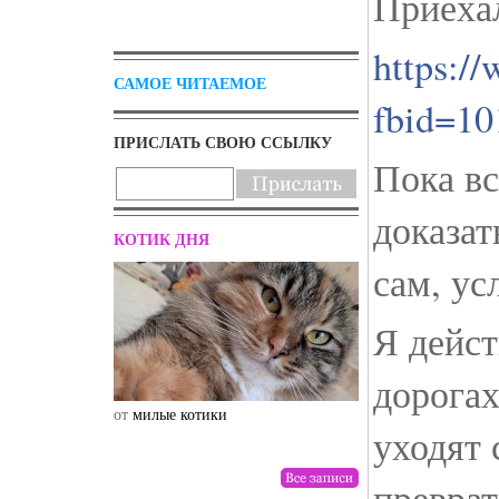
Приехал
https:/
САМОЕ ЧИТАЕМОЕ
fbid=1
ПРИСЛАТЬ СВОЮ ССЫЛКУ
Пока вс
доказат
КОТИК ДНЯ
сам, ус
Я дейст
дорогах
от
милые котики
от
drunktwi
уходят 
преврат