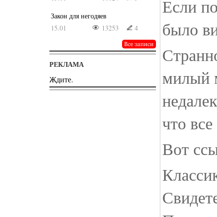
Если по
Закон для негодяев
было ви
15.01
13253
4
Странно
РЕКЛАМА
милый 
Ждите.
недалек
что все
Вот ссы
Классик
Свидете