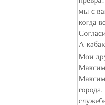
мы с ва
когда в
Согласи
А кабак
Мои дру
Максиму
Максим
города.
служебн