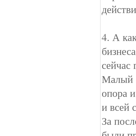
действи
4. А ка
бизнеса
сейчас 
Малый 
опора и
и всей 
За посл
были п