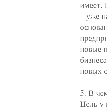
имеет.
– уже н
основа
предпр
новые 
бизнеса
новых о
5. В че
Цель у 