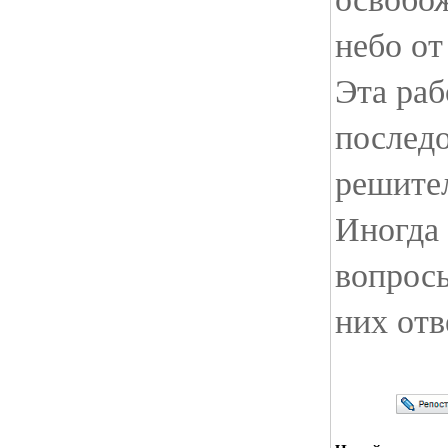
небо от
Эта раб
последо
решите
Иногда 
вопросы
них от