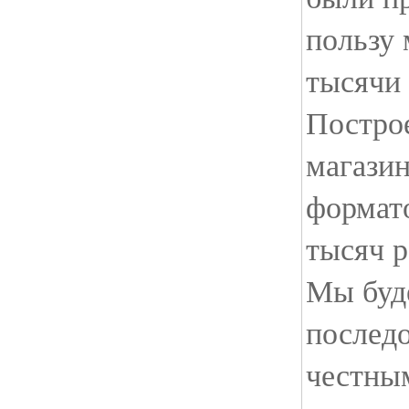
пользу 
тысячи 
Постро
магази
формато
тысяч р
Мы буд
последо
честны