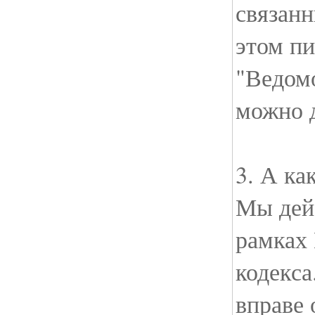
связан
этом пи
"Ведомо
можно 
3. А ка
Мы дейс
рамках
кодекс
вправе