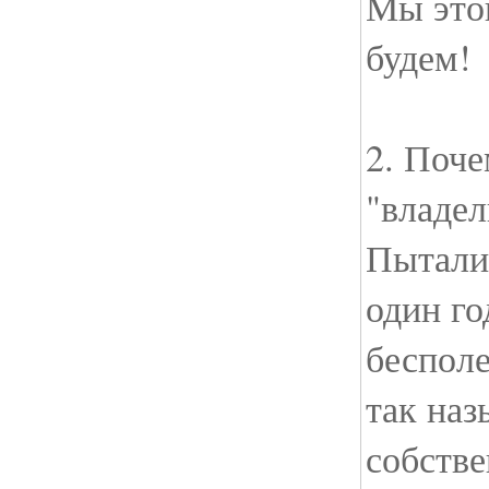
Мы это
будем!
2. Поче
"владе
Пытали
один го
беспол
так на
собстве