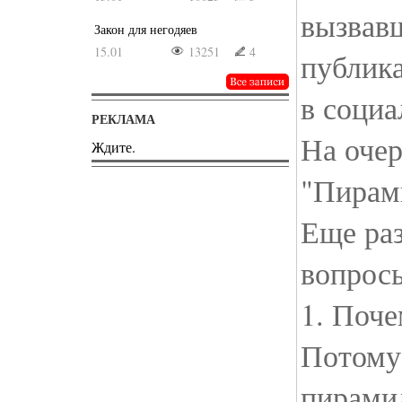
вызвав
Закон для негодяев
15.01
13251
4
публик
в социа
РЕКЛАМА
На очер
Ждите.
"Пирами
Еще раз
вопросы
1. Поче
Потому 
пирами