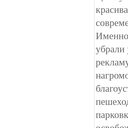
красива
соврем
Именно
убрали
рекламу
нагром
благоус
пешехо
парковк
освобо