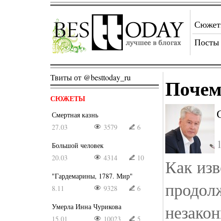
Сюже
Посты
Твиты от @besttoday_ru
Почем
СЮЖЕТЫ
Смертная казнь
27.03
3579
6
Большой человек
20.03
4314
10
Как изв
"Гардемарины, 1787. Мир"
продол
8.11
9328
6
незакон
Умерла Инна Чурикова
15.01
10023
5