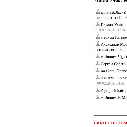
Читайте также
anna-nik0laeva
недовольны
(14.0
Герман Климе
(19.02.2016 10:54)
Леонид Кагано
Александр Мо
повседневность
(
:
varlamov
Чуде
Сергей Собяни
:
maxkatz
Оппоз
:
Navalny
О ноч
(09.02.2016 14:20)
Аркадий Бабче
:
varlamov
В Мо
СЮЖЕТ ПО ТЕ