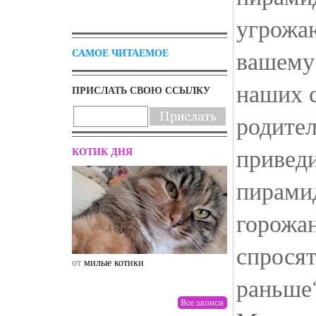
угрожа
вашему
САМОЕ ЧИТАЕМОЕ
наших с
ПРИСЛАТЬ СВОЮ ССЫЛКУ
родител
приведи
КОТИК ДНЯ
пирамид
горожан
спросят
от
милые котики
от
drunktwi
раньше