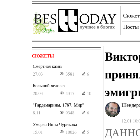
Сюже
Посты
Викто
СЮЖЕТЫ
Смертная казнь
приня
27.03
3581
6
Большой человек
эмигр
20.03
4317
10
Шендеро
"Гардемарины, 1787. Мир"
8.11
9348
6
12.01 10:
Умерла Инна Чурикова
ДАНН
15.01
10026
5