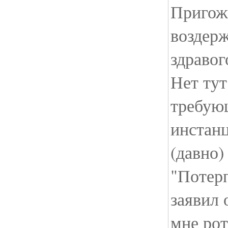
Пригожи
воздерж
здравог
Нет тут
требую
инстанц
(давно)
"Потер
заявил 
мне рот