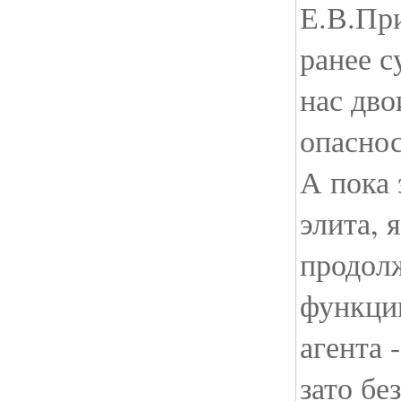
Е.В.При
ранее с
нас дво
опаснос
А пока 
элита, 
продол
функци
агента 
зато бе