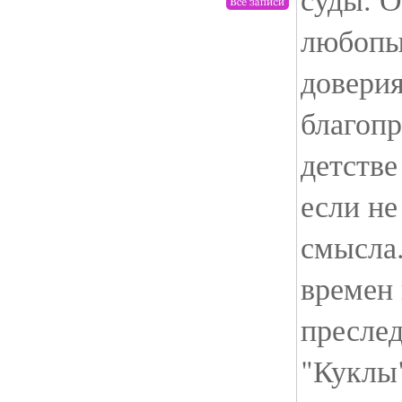
любопыт
доверия
благоп
детстве
если не
смысла.
времен 
пресле
"Куклы"