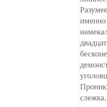
Разумее
именно 
намека
двадцат
бесконе
демонс
уголовщ
Проник
слежка,