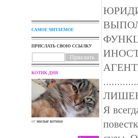
ЮРИД
ВЫПО
САМОЕ ЧИТАЕМОЕ
ФУНК
ПРИСЛАТЬ СВОЮ ССЫЛКУ
ИНОС
АГЕНТ
КОТИК ДНЯ
............
ЛИШЕ
Я всегд
повестк
от
милые котики
от
drunktwi
суды. О