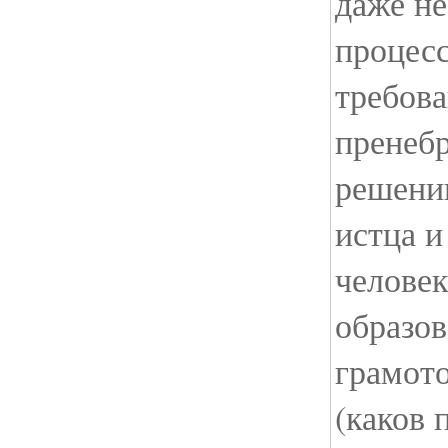
даже не
процес
требова
пренебр
решени
истца и
человек
образо
грамот
(каков 