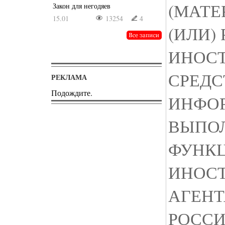
(МАТЕ
Закон для негодяев
15.01
13254
4
(ИЛИ)
ИНОС
СРЕД
РЕКЛАМА
Подождите.
ИНФО
ВЫПО
ФУНК
ИНОС
АГЕНТА
РОСС