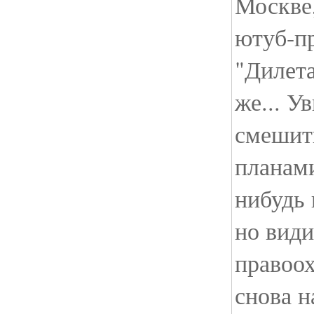
Москве,
ютуб-пр
"Дилета
же... У
смешит
планами
нибудь 
но види
правоо
снова н