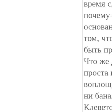
время с
почему-
основан
том, чт
быть п
Что же 
проста 
воплощ
ни бана
Клевет