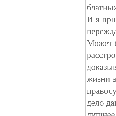
блатных
И я пр
пережд
Может б
расстро
доказыв
жизни 
правосу
дело да
лишнее