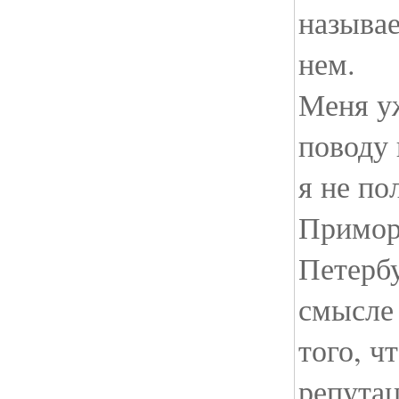
называе
нем.
Меня у
поводу 
я не по
Примор
Петербу
смысле 
того, ч
репутац