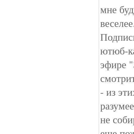
мне буд
веселее
Подпис
ютюб-ка
эфире 
смотри
- из эт
разумее
не соби
еще пож