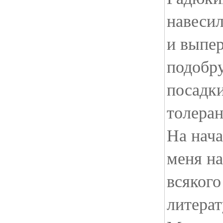
навесил
и выпер
подобру
посадки
толеран
На нача
меня н
всякого
литерат