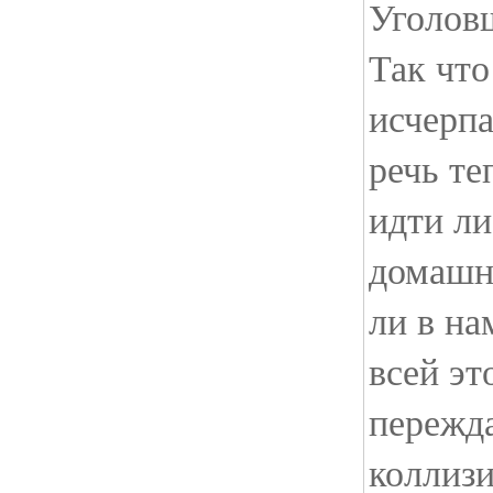
Уголовщ
Так что
исчерпа
речь те
идти ли
домашне
ли в на
всей эт
пережд
коллиз