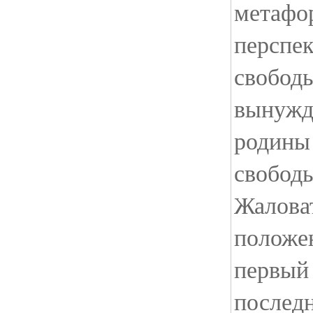
метафор
перспе
свобод
вынужд
родины 
свободы
Жалова
положен
первый 
последн