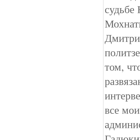
судьбе 
Мохнат
Дмитрие
политзе
том, чт
развяза
интерве
все мои
админи
Гадюки