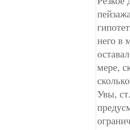
Резкое 
пейзажа
гипотет
него в
оставал
мере, с
сколько
Увы, ст
предус
огранич