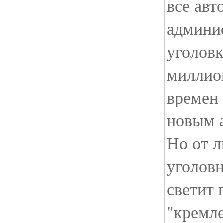
все авт
админи
уголовк
миллио
времен
новым а
Но от л
уголовн
светит 
"кремле