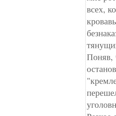
всех, к
кровавы
безнака
тянущий
Поняв, 
остано
"кремл
переше
уголов