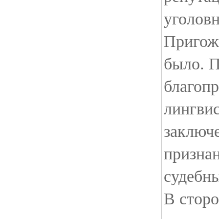
уголовн
Пригожи
было. 
благопр
лингви
заключ
призна
судебны
В сторо