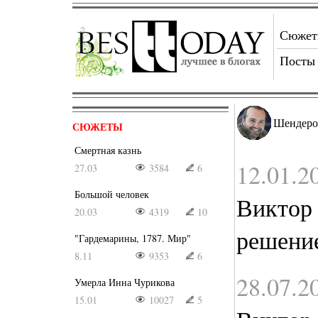
Сюже
Посты
Шендеро
СЮЖЕТЫ
Смертная казнь
12.01.2
27.03
3584
6
Большой человек
Виктор
20.03
4319
10
решени
"Гардемарины, 1787. Мир"
8.11
9353
6
28.07.2
Умерла Инна Чурикова
15.01
10027
5