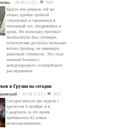
ешова
19.10 11:22 |
7693
Красть они решили той же
ночью, пробив тройной
стеклопакет и проникнув в
читальный зал, ободравшись в
кровь. Но поскольку протокол
безопасности был соблюден,
похитителям досталось несколько
ветхих брошюр, не имеющих
рыночной стоимости. Это стало
началом большого
международного полицейского
расследования.
еков в Грузии на сегодня
триевский
19.10 11:11 |
7671
Сегодня минуло две недели с
протестов 4 октября, и в
Сакартвело за это время
прибавилось 62 новых
политзаключенных.