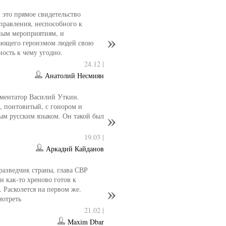
- это прямое свидетельство
управления, неспособного к
ным мероприятиям, и
ющего героизмом людей свою
ность к чему угодно.
24.12 |
Анатолий Несмиян
ментатор Василий Уткин.
 понтовитый, с гонором и
ым русским языком. Он такой был
19.03 |
Аркадий Кайданов
разведчик страны, глава СВР
 как-то хреново готов к
. Расколется на первом же.
мотреть
21.02 |
Maxim Dbar