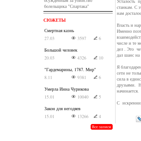
осужденным за убийство
Усталость п
болельщика "Спартака"
станкам. С 
нам досталос
СЮЖЕТЫ
Власть и на
Смертная казнь
Именно поэт
взаимодейст
27.03
3597
6
числе и те 
дел . Это ч
Большой человек
дал шанс на 
20.03
4326
10
Я благодаре
"Гардемарины, 1787. Мир"
сети не тол
8.11
9381
6
сила в един
друзьями. Н
Умерла Инна Чурикова
начинается.
15.01
10040
5
С искренни
Закон для негодяев
15.01
13266
4