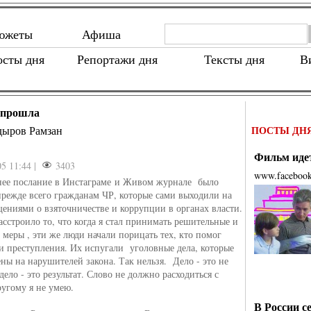
южеты
Афиша
осты дня
Репортажи дня
Тексты дня
В
 прошла
дыров Рамзан
ПОСТЫ ДН
Фильм идет
05 11:44 |
3403
www.faceboo
нее послание в Инстаграме и Живом журнале было
прежде всего гражданам ЧР, которые сами выходили на
щениями о взяточничестве и коррупции в органах власти.
асстроило то, что когда я стал принимать решительные и
 меры , эти же люди начали порицать тех, кто помог
и преступления. Их испугали уголовные дела, которые
ны на нарушителей закона. Так нельзя. Дело - это не
дело - это результат. Слово не должно расходиться с
ругому я не умею.
В России с