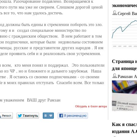
рошла. Разочарование подавлено. Возвращаемся к
экономиче
этого пути мы уже не свернем. Слишком дорогой ценой
ь все то, что нам удалось достичь.
Сергей Ва
род должны быть едины в стремлении побороть это зло.
ому я и создал специальное министерство по
вию с гражданским обществом. В нем работают в том
мои подписчики, которые были недовольны состоянием
еченцы, русские и представители других народов . Я им
деле проявить себя и и реализовать свои устремления.
Страница и
н всем, кто меня понял и поддержал. Это пользователи
для японц
ько из ЧР , но и ближнего и дальнего зарубежья. Наша
Рамазан 
стве . Я остаюсь со своими подписчиками - со своими
е в моих правилах отступать Спасибо всем. Все только
м уважением ВАШ друг Рамзан
Обсудить в блоге автора
Как я спас
издания А