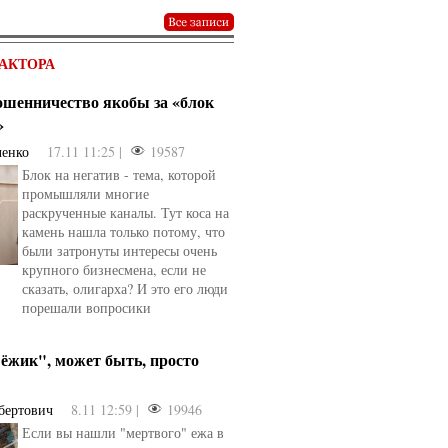
АКТОРА
мошенничество якобы за «блок
»
ченко
17.11 11:25 |
19587
Блок на негатив - тема, которой
промышляли многие
раскрученные каналы. Тут коса на
камень нашла только потому, что
были затронуты интересы очень
крупного бизнесмена, если не
овели
от
kotyaravesel
от
Анна Бойко
сказать, олигарха? И это его люди
порешали вопросики
ёжик", может быть, просто
бертович
8.11 12:59 |
19946
Если вы нашли "мертвого" ежа в