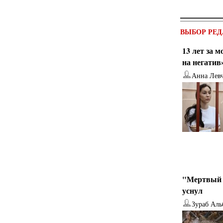
ВЫБОР РЕД
13 лет за 
на негатив
Анна Лев
от
Наталья Верхова
от
Ирина Ин
"Мертвый 
уснул
Зураб Аль