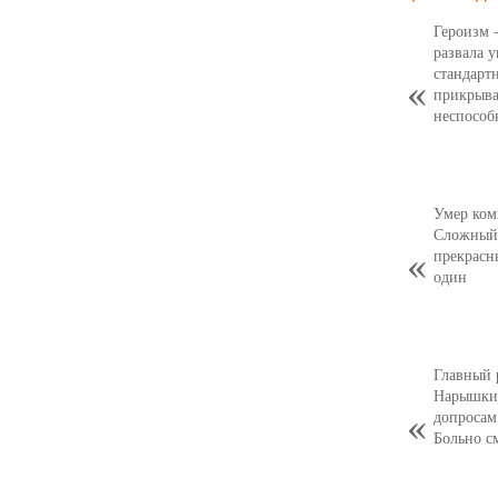
Героизм 
развала 
стандарт
прикрыва
неспособ
Умер ком
Сложный,
прекрасн
один
Главный 
Нарышкин
допросам
Больно с