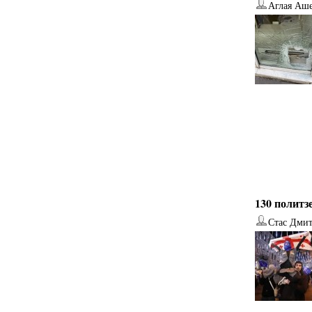
Аглая Аш
130 политз
Стас Дми