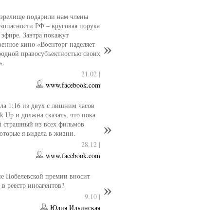
 зрелище подарили нам члены
езопасности РФ – круговая порука
 эфире. Завтра покажут
венное кино «Военторг наделяет
одной правосубъектностью своих
».
21.02 |
www.facebook.com
ла 1:16 из двух с лишним часов
k Up и должна сказать, что пока
й страшный из всех фильмов
которые я видела в жизни.
28.12 |
www.facebook.com
е Нобелевской премии вносит
 в реестр иноагентов?
9.10 |
Юлия Ильинская