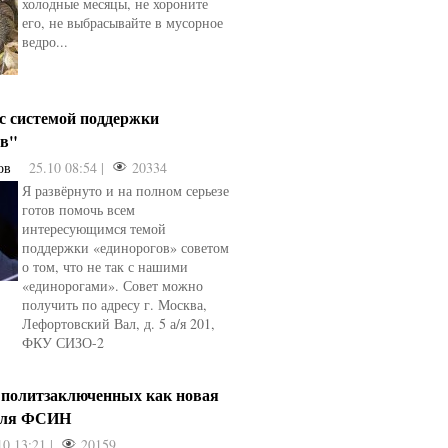
холодные месяцы, не хороните
его, не выбрасывайте в мусорное
ведро...
 с системой поддержки
ов"
ов
25.10 08:54 |
20334
Я развёрнуто и на полном серьезе
готов помочь всем
интересующимся темой
поддержки «единорогов» советом
о том, что не так с нашими
«единорогами». Совет можно
получить по адресу г. Москва,
Лефортовский Вал, д. 5 а/я 201,
ФКУ СИЗО-2
 политзаключенных как новая
для ФСИН
10 13:21 |
20159