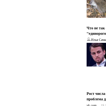
Что не так
"единорог
Илья Сачк
Рост числа
проблема 
vk.com
19.