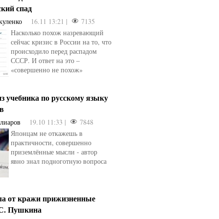
ский спад
куленко
16.11 13:21 |
7135
Насколько похож назревающий
сейчас кризис в России на то, что
происходило перед распадом
СССР. И ответ на это –
«совершенно не похож»
з учебника по русскому языку
ев
Алиаров
19.10 11:33 |
7848
Японцам не откажешь в
практичности, совершенно
приземлённые мысли - автор
явно знал подноготную вопроса
ла от кражи прижизненные
.С. Пушкина