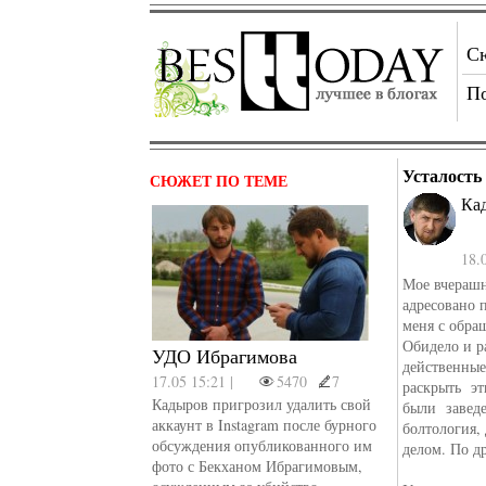
С
П
Усталость
СЮЖЕТ ПО ТЕМЕ
Ка
18.
Мое вчераш
адресовано 
меня с обра
Обидело и р
УДО Ибрагимова
действенные
17.05 15:21 |
5470
7
раскрыть эт
Кадыров пригрозил удалить свой
были заведе
аккаунт в Instagram после бурного
болтология, 
обсуждения опубликованного им
делом. По д
фото с Бекханом Ибрагимовым,