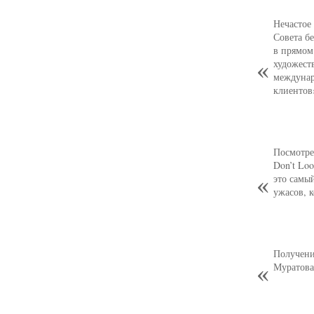
Нечастое
Совета б
в прямом
художест
междунар
клиентов
Посмотре
Don’t Loo
это самы
ужасов, 
Получени
Муратова