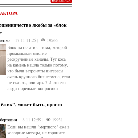
ДАКТОРА
мошенничество якобы за «блок
»
ченко
17.11 11:25 |
19566
Блок на негатив - тема, которой
промышляли многие
раскрученные каналы. Тут коса
на камень нашла только потому,
что были затронуты интересы
очень крупного бизнесмена, если
не сказать, олигарха? И это его
люди порешали вопросики
ёжик", может быть, просто
ьбертович
8.11 12:59 |
19931
Если вы нашли "мертвого" ежа в
холодные месяцы, не хороните