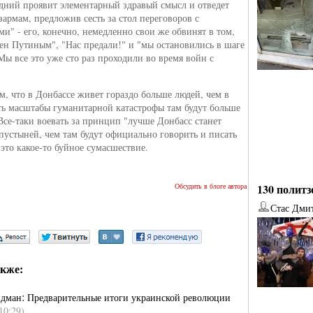
едний проявит элементарный здравый смысл и отведет
зармам, предложив сесть за стол переговоров с
ми" - его, конечно, немедленно свои же обвинят в том,
лен Путиным", "Нас предали!" и "мы остановились в шаге
Мы все это уже сто раз проходили во время войн с
м, что в Донбассе живет гораздо больше людей, чем в
сть масштабы гуманитарной катастрофы там будут больше
Все-таки воевать за принцип "лучше Донбасс станет
устыней, чем там будут официально говорить и писать
 это какое-то буйное сумасшествие.
Обсудить в блоге автора
130 политз
Стас Дми
от
Наталья Верхова
от
Ирина Ин
кже:
:
йдман
Предварительные итоги украинской революции
10:29)