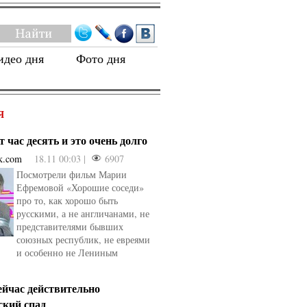
идео дня
Фото дня
Я
 час десять и это очень долго
k.com
18.11 00:03 |
6907
Посмотрели фильм Марии
Ефремовой «Хорошие соседи»
про то, как хорошо быть
русскими, а не англичанами, не
представителями бывших
союзных республик, не евреями
и особенно не Лениным
ейчас действительно
ский спад