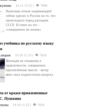
акуленко
16.11 13:21 |
7098
Насколько похож назревающий
сейчас кризис в России на то, что
происходило перед распадом
СССР. И ответ на это –
«совершенно не похож»
из учебника по русскому языку
ев
Алиаров
19.10 11:33 |
7810
Японцам не откажешь в
практичности, совершенно
приземлённые мысли - автор
явно знал подноготную вопроса
сла от кражи прижизненные
.С. Пушкина
ешова
19.10 11:22 |
7654