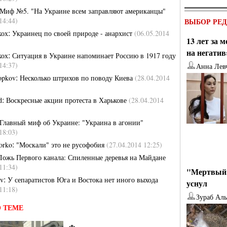
Миф №5. "На Украине всем заправляют американцы"
14:44)
ВЫБОР РЕ
:
кох
Украинец по своей природе - анархист
(06.05.2014
13 лет за 
на негатив
:
кох
Ситуация в Украине напоминает Россию в 1917 году
14:37)
Анна Лев
:
opkov
Несколько штрихов по поводу Киева
(28.04.2014
:
d
Воскресные акции протеста в Харькове
(28.04.2014
Главный миф об Украине: "Украина в агонии"
18:03)
:
orko
"Москали" это не русофобия
(27.04.2014 12:25)
Ложь Первого канала: Спиленные деревья на Майдане
11:34)
"Мертвый 
:
ev
У сепаратистов Юга и Востока нет иного выхода
уснул
11:18)
Зураб Ал
 ТЕМЕ