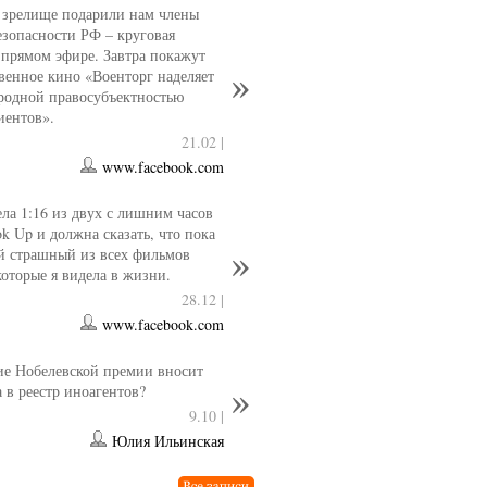
 зрелище подарили нам члены
езопасности РФ – круговая
 прямом эфире. Завтра покажут
венное кино «Военторг наделяет
родной правосубъектностью
иентов».
21.02 |
www.facebook.com
ла 1:16 из двух с лишним часов
ok Up и должна сказать, что пока
й страшный из всех фильмов
которые я видела в жизни.
28.12 |
www.facebook.com
е Нобелевской премии вносит
 в реестр иноагентов?
9.10 |
Юлия Ильинская