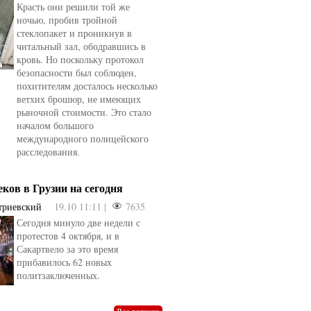
Красть они решили той же
ночью, пробив тройной
стеклопакет и проникнув в
читальный зал, ободравшись в
кровь. Но поскольку протокол
безопасности был соблюден,
похитителям досталось несколько
ветхих брошюр, не имеющих
рыночной стоимости. Это стало
началом большого
международного полицейского
расследования.
еков в Грузии на сегодня
триевский
19.10 11:11 |
7635
Сегодня минуло две недели с
протестов 4 октября, и в
Сакартвело за это время
овели
от
kotyaravesel
от
Анна Бойко
прибавилось 62 новых
политзаключенных.