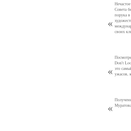
Нечастое
Совета б
порука в
художест
междуна
своих кл
Посмотре
Don’t Lo
это самы
ужасов, 
Получени
Муратова