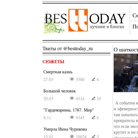
С
П
Твиты от @besttoday_ru
О шаткос
СЮЖЕТЫ
Смертная казнь
27.03
3580
6
Большой человек
20.03
4314
10
А события н
и эфемерност
"Гардемарины, 1787. Мир"
там началось
8.11
9345
6
прекратила в
что если мил
Умерла Инна Чурикова
крутит и не 
15.01
10024
5
абсолютно б