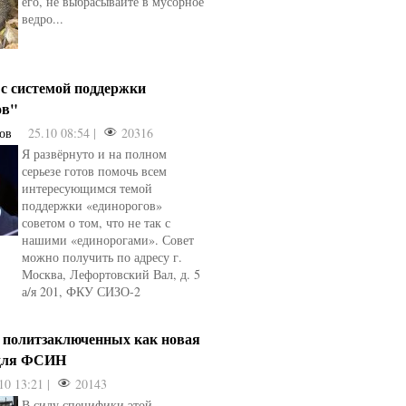
его, не выбрасывайте в мусорное
ведро...
 с системой поддержки
ов"
ов
25.10 08:54 |
20316
Я развёрнуто и на полном
серьезе готов помочь всем
интересующимся темой
поддержки «единорогов»
советом о том, что не так с
нашими «единорогами». Совет
можно получить по адресу г.
Москва, Лефортовский Вал, д. 5
а/я 201, ФКУ СИЗО-2
а политзаключенных как новая
 для ФСИН
10 13:21 |
20143
В силу специфики этой