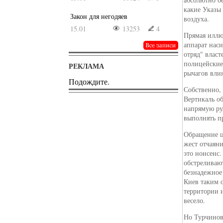
какие Указы 
Закон для негодяев
воздуха.
15.01
13253
4
Прямая иллюс
аппарат наси
отряд" власт
полицейские 
РЕКЛАМА
рычагов влия
Подождите.
Собственно, 
Вертикаль о
напрямую ру
выполнять пр
Обращение це
жест отчаян
это нонсенс
обстреливают
безнадежное 
Киев таким о
территории 
весело.
Но Турчинов