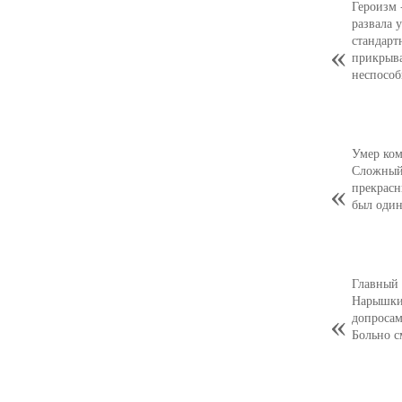
Героизм 
развала 
стандарт
прикрыв
неспособ
Умер ком
Сложный,
прекрасн
был оди
Главный 
Нарышкин
допросам
Больно с