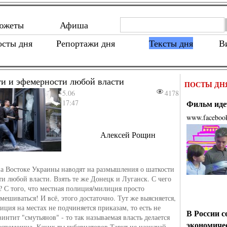
южеты
Афиша
осты дня
Репортажи дня
Тексты дня
В
ти и эфемерности любой власти
ПОСТЫ ДН
5.06
4178
17:47
Фильм идет
www.faceboo
Алексей Рощин
а Востоке Украины наводят на размышления о шаткости
и любой власти. Взять те же Донецк и Луганск. С чего
? С того, что местная полиция/милиция просто
мешиваться! И всё, этого достаточно. Тут же выясняется,
иция на местах не подчиняется приказам, то есть не
В России с
винтит "смутьянов" - то так называемая власть делается
экономиче
еспомощна. Каких ты губернаторов Тарут не назначай,