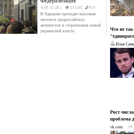
Федерализация
8.05 12:28 |
251192
915
В Харькове проходят массовые
митинги пророссийских
активистов и сторонников новой
Что не так
украинской власти
"единорог
Илья Сачк
Рост числ
проблема
vk.com
19.