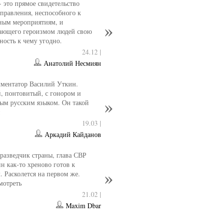
- это прямое свидетельство
управления, неспособного к
ным мероприятиям, и
ающего героизмом людей свою
ность к чему угодно.
24.12 |
Анатолий Несмиян
ментатор Василий Уткин.
 понтовитый, с гонором и
ым русским языком. Он такой
н
19.03 |
Аркадий Кайданов
разведчик страны, глава СВР
 как-то хреново готов к
. Расколется на первом же.
мотреть
21.02 |
Maxim Dbar