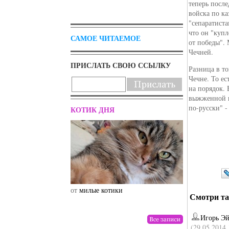
теперь посл
войска по ка
"сепаратиста
что он "куп
САМОЕ ЧИТАЕМОЕ
от победы". 
Чечней.
ПРИСЛАТЬ СВОЮ ССЫЛКУ
Разница в то
Чечне. То е
на порядок. 
выжженной п
по-русски" -
КОТИК ДНЯ
от
милые котики
от
drunktwi
Смотри та
Игорь Э
(29.05.2014 