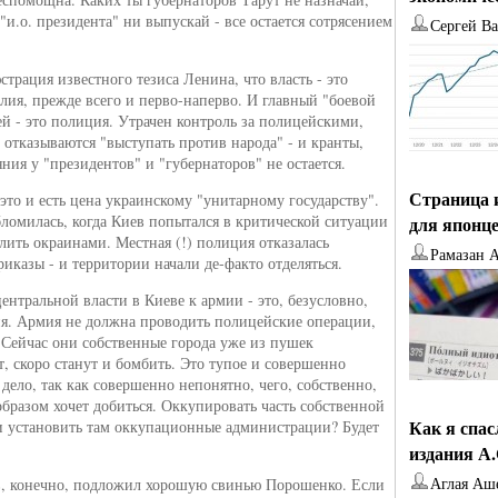
"и.о. президента" ни выпускай - все остается сотрясением
Сергей В
трация известного тезиса Ленина, что власть - это
лия, прежде всего и перво-наперво. И главный "боевой
ей - это полиция. Утрачен контроль за полицейскими,
отказываются "выступать против народа" - и кранты,
ния у "президентов" и "губернаторов" не остается.
Страница 
это и есть цена украинскому "унитарному государству".
бломилась, когда Киев попытался в критической ситуации
для японц
лить окраинами. Местная (!) полиция отказалась
Рамазан 
иказы - и территории начали де-факто отделяться.
нтральной власти в Киеве к армии - это, безусловно,
ия. Армия не должна проводить полицейские операции,
. Сейчас они собственные города уже из пушек
, скоро станут и бомбить. Это тупое и совершенно
дело, так как совершенно непонятно, чего, собственно,
бразом хочет добиться. Оккупировать часть собственной
Как я спа
и установить там оккупационные администрации? Будет
издания А
Аглая Аш
, конечно, подложил хорошую свинью Порошенко. Если