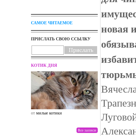
имущес
САМОЕ ЧИТАЕМОЕ
новая 
ПРИСЛАТЬ СВОЮ ССЫЛКУ
обязыва
избави
КОТИК ДНЯ
тюрьм
Вячесла
Трапезн
Луговой
от
милые котики
от
drunktwi
Алексан