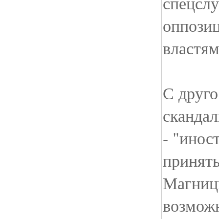
спецслу
оппози
властям
С друго
скандал
- "инос
принять
Магницк
возможн