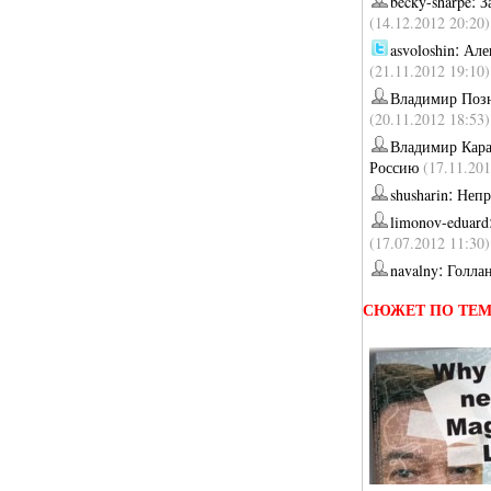
:
becky-sharpe
З
(14.12.2012 20:20)
:
asvoloshin
Але
(21.11.2012 19:10)
Владимир Поз
(20.11.2012 18:53)
Владимир Кара
Россию
(17.11.201
:
shusharin
Непр
limonov-eduard
(17.07.2012 11:30)
:
navalny
Голла
СЮЖЕТ ПО ТЕ