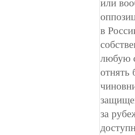
или воо
оппозиц
в Росси
собстве
любую 
отнять 
чиновни
защище
за рубе
доступн