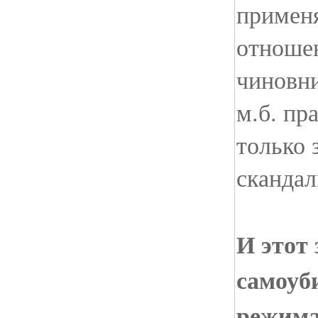
примен
отноше
чиновни
м.б. пр
только
скандал
И этот
самоуб
режима