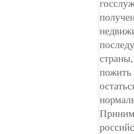
госслуж
получен
недвиж
послед
страны,
пожить 
остатьс
нормаль
Принима
российс