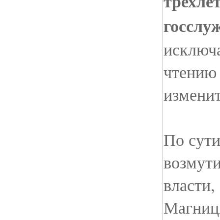
трехле
госслу
исключа
чтению
изменит
По сути
возмут
власти,
Магницк