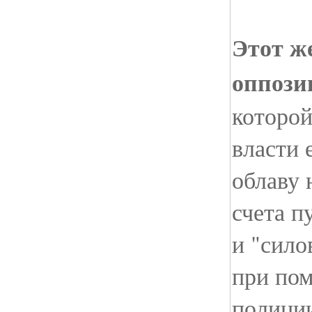
Этот же
оппози
которой
власти 
облаву 
счета п
и "сило
при по
полиции