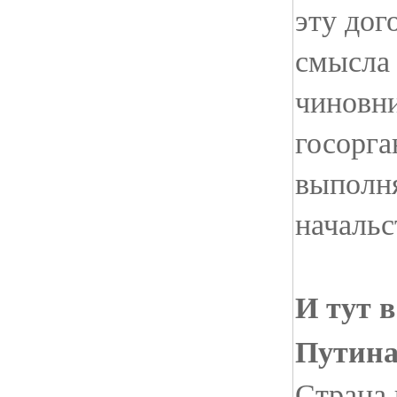
эту дог
смысла 
чиновни
госорга
выполня
начальс
И тут 
Путина
Страна 