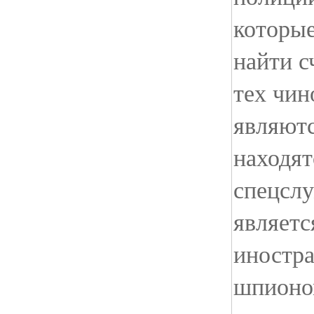
которые
найти с
тех чин
являют
находят
спецслу
являет
иностр
шпионо