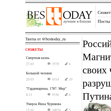
Сюже
Посты
Твиты от @besttoday_ru
Россий
СЮЖЕТЫ
Магнит
Смертная казнь
27.03
3579
6
своих
Большой человек
разру
20.03
4314
10
"Гардемарины, 1787. Мир"
Путин
8.11
9336
6
Умерла Инна Чурикова
15.01
10024
5