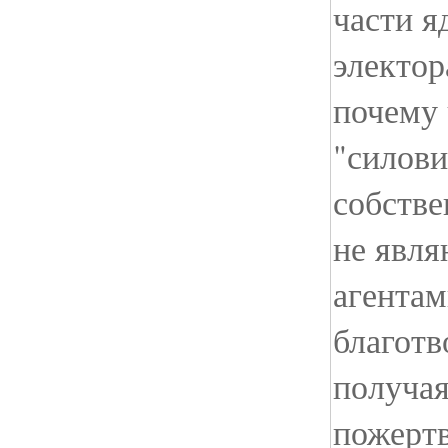
части я
электор
почему
"силови
собстве
не явл
агентам
благот
получая
пожертв