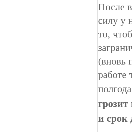
После в
силу у 
то, что
заграни
(вновь
работе 
полгода
грозит
и срок 