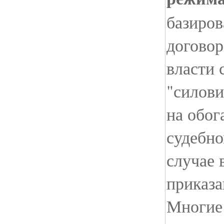
базиров
догово
власти 
"силови
на обог
судебно
случае
приказа
Многие 