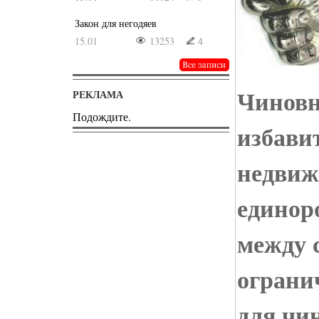
Закон для негодяев
15.01
13253
4
Чиновн
РЕКЛАМА
Подождите.
избави
недвиж
единор
между 
ограни
для чи