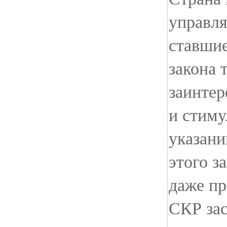
управля
ставшие
закона 
заинтер
и стим
указани
этого з
даже пр
СКР зас