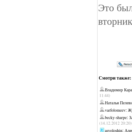
Это был
вторник
Смотри также:
Владимир Кара
11:44)
Наталья Пелев
:
varfolomeev
Жу
:
becky-sharpe
З
(14.12.2012 20:20)
:
asvoloshin
Але