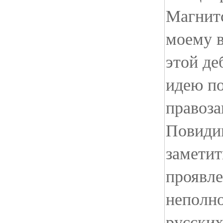
Магнит
моему 
этой де
идею п
правоз
Повиди
заметит
проявл
неполн
русских