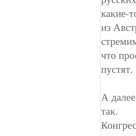
какие-т
из Авст
стремим
что про
пустят.
А далее
так.
Конгре