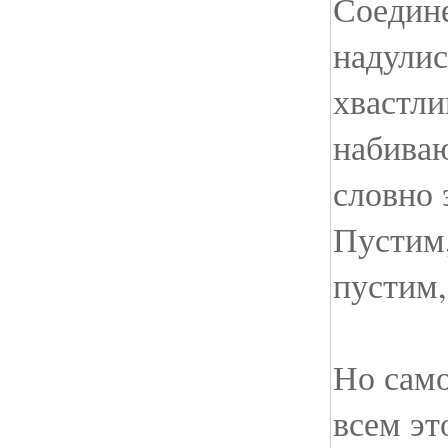
Соедин
надули
хвастли
набиваю
словно 
Пустим,
пустим,
Но само
всем эт