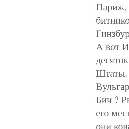
Париж, 
битнико
Гинзбур
А вот И
десяток
Штаты. 
Вульга
Бич ? Р
его мес
они ков