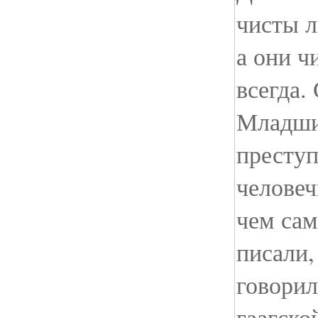
чисты л
а они ч
всегда
Младши
преступ
человеч
чем са
писали,
говорил
гаагско