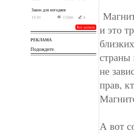
Закон для негодяев
Магнит
15.01
13266
4
и это т
РЕКЛАМА
близких
Подождите.
страны 
не зави
прав, к
Магнитс
А вот с