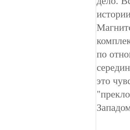
дело. В
истории
Магнит
компле
по отн
середин
это чув
"прекло
Западом