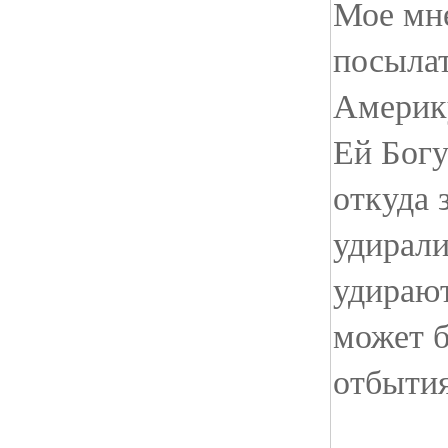
Мое мне
посыла
Америку
Ей Богу
откуда 
удирали
удираю
может б
отбытия