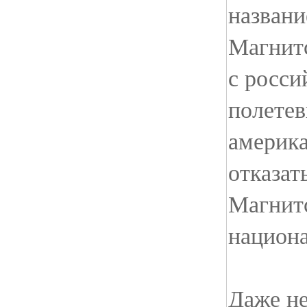
названи
Магнитс
с росси
полете
америк
отказат
Магнитс
национ
Даже не