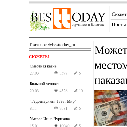
Сюже
Посты
Твиты от @besttoday_ru
Может
СЮЖЕТЫ
место
Смертная казнь
27.03
3597
6
наказа
Большой человек
20.03
4326
10
"Гардемарины, 1787. Мир"
8.11
9381
6
Умерла Инна Чурикова
15.01
10040
5