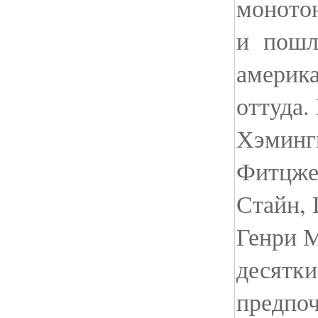
монотон
и пошл
америка
оттуда.
Хэмингв
Фитцжер
Стайн, 
Генри 
десятки
предпоч