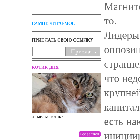
Магнитс
то.
САМОЕ ЧИТАЕМОЕ
Лидеры
ПРИСЛАТЬ СВОЮ ССЫЛКУ
оппозиц
странн
КОТИК ДНЯ
что не
крупне
капита
от
милые котики
от
drunktwi
есть на
иниции