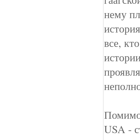
нему пл
истори
все, кт
истории
проявл
неполно
Помимо 
USA - с