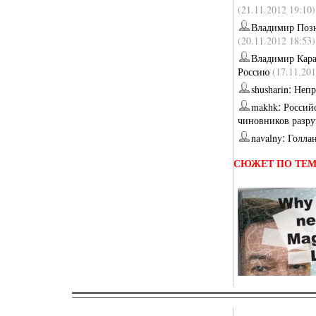
(21.11.2012 19:10)
Владимир Поз
(20.11.2012 18:53)
Владимир Кара
Россию
(17.11.201
:
shusharin
Непр
:
makhk
Россий
чиновников разр
:
navalny
Голла
СЮЖЕТ ПО ТЕ