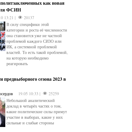
 политзаключенных как новая
для ФСИН
10 13:21 |
20137
В силу специфики этой
категории и роста её численности
она становится уже не частной
проблемой каждого СИЗО или
ИК, а системной проблемой
властей. То есть такой проблемой,
на которую необходимо
реагировать
и предвыборного сезона 2023 в
осердов
19.05 10:33 |
25259
Небольшой аналитический
доклад в четырёх частях о том,
какие политические силы примут
участие в выборах, какие у них
сильные и слабые стороны