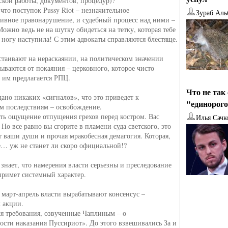
ской работы, документов, процедур)?
что поступок Pussy Riot – незначительное
Зураб Аль
ивное правонарушение, и судебный процесс над ними –
Можно ведь не на шутку обидеться на тетку, которая тебе
а ногу наступила! С этим адвокаты справляются блестяще.
таивают на нераскаянии, на политическом значении
зываются от покаяния – церковного, которое чисто
 им предлагается РПЦ.
Что не так
дано никаких «сигналов», что это приведет к
"единорог
м последствиям – освобождение.
сть ощущение отпущения грехов перед костром. Вас
Илья Сачк
 Но все равно вы сгорите в пламени суда светского, это
т ваши души и прочая мракобесная демагогия. Которая,
е… уж не станет ли скоро официальной!?
 знает, что намерения власти серьезны и преследование
римет системный характер.
а март-апрель власти вырабатывают консенсус –
 акции.
 требования, озвученные Чаплиным – о
ости наказания Пуссириот». До этого взвешивались За и