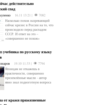
ейчас действительно
ский спад
куленко
16.11 13:21 |
7082
Насколько похож назревающий
сейчас кризис в России на то, что
происходило перед распадом
СССР. И ответ на это –
«совершенно не похож»
з учебника по русскому языку
ев
Алиаров
19.10 11:33 |
7794
Японцам не откажешь в
практичности, совершенно
приземлённые мысли - автор
явно знал подноготную вопроса
ла от кражи прижизненные