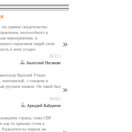
НЯ
- это прямое свидетельство
управления, неспособного к
ным мероприятиям, и
ющего героизмом людей свою
ность к чему угодно.
24.12 |
Анатолий Несмиян
ментатор Василий Уткин.
 понтовитый, с гонором и
ым русским языком. Он такой был
19.03 |
Аркадий Кайданов
разведчик страны, глава СВР
 как-то хреново готов к
. Расколется на первом же.