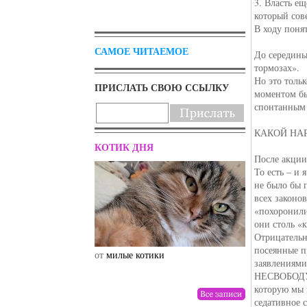
3. Власть е
который сов
В ходу понят
САМОЕ ЧИТАЕМОЕ
До середины
тормозах».
Но это толь
ПРИСЛАТЬ СВОЮ ССЫЛКУ
моментом бы
спонтанным 
КАКОЙ НА
КОТИК ДНЯ
После акции
То есть – и 
не было бы 
всех законо
«похоронили
они столь «
Отрицательн
посеянные 
от
милые котики
от
drunktwi
заявлениям
НЕСВОБОДУ».
которую мы 
седативное 