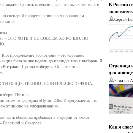
В России с
Вы можете хранить молчание, все, что вы скажете…» и
экономиче
, но сценарий процесса развивался по канонам
Сергей Ва
го кино.
щиты.
» – ЭТО ХОТЬ И НЕ СОВСЕМ ХО-РО-ШО, НО
О.
sy Riot продолжение «болотной» – это хорошо».
 акция была за две недели до президентских выборов. Я
Страница и
: «Все равно Путина выберут». Она ответила:
для японц
».
Рамазан 
СТИ ОБЩЕСТВЕННО-ПОЛИТИЧЕСКОГО ФОНА.
 изберут Путина.
гипнозом от формулы «Путин 2.0». И допускается, что
олжит линию на либерализацию.
ная часть общества пребывает в эйфории от якобы
в» Болотной и Сахарова.
Как я спас