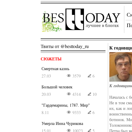
С
П
Твиты от @besttoday_ru
К годовщи
СЮЖЕТЫ
Смертная казнь
27.03
3579
6
К годовщине
Большой человек
20.03
4314
10
Началась с 
Не в том смы
"Гардемарины, 1787. Мир"
их, как и л
8.11
9333
6
воинственн
ботинок. Мо
Умерла Инна Чурикова
Толоконнико
15.01
10023
5
Петра был м