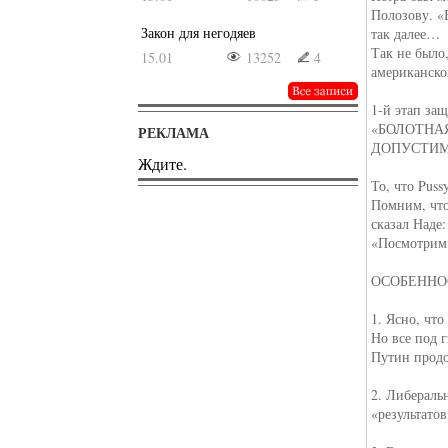
Полозову. «
Закон для негодяев
так далее…
Так не было
15.01
13252
4
американско
1-й этап за
«БОЛОТНАЯ
РЕКЛАМА
ДОПУСТИМ
Ждите.
То, что Pus
Помним, что
сказал Наде
«Посмотрим
ОСОБЕННО
1. Ясно, что
Но все под 
Путин прод
2. Либераль
«результато