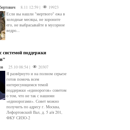
бертович
8.11 12:59 |
19923
Если вы нашли "мертвого" ежа в
холодные месяцы, не хороните
его, не выбрасывайте в мусорное
ведро...
 с системой поддержки
ов"
ов
25.10 08:54 |
20307
Я развёрнуто и на полном серьезе
готов помочь всем
интересующимся темой
поддержки «единорогов» советом
о том, что не так с нашими
«единорогами». Совет можно
получить по адресу г. Москва,
Лефортовский Вал, д. 5 а/я 201,
ФКУ СИЗО-2