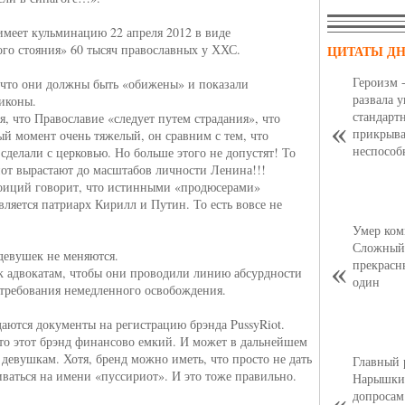
имеет кульминацию 22 апреля 2012 в виде
го стояния» 60 тысяч православных у ХХС.
ЦИТАТЫ Д
Героизм 
 что они должны быть «обижены» и показали
развала 
иконы.
стандарт
я, что Православие «следует путем страдания», что
прикрыва
й момент очень тяжелый, он сравним с тем, что
неспособ
сделали с церковью. Но больше этого не допустят! То
иот вырастают до масштабов личности Ленина!!!
оиций говорит, что истинными «продюсерами»
вляется патриарх Кирилл и Путин. То есть вовсе не
Умер ком
Сложный,
евушек не меняются.
прекрасн
к адвокатам, чтобы они проводили линию абсурдности
один
 требования немедленного освобождения.
даются документы на регистрацию брэнда PussyRiot.
то этот брэнд финансово емкий. И может в дальнейшем
 девушкам. Хотя, бренд можно иметь, что просто не дать
Главный 
ваться на имени «пуссириот». И это тоже правильно.
Нарышкин
допросам