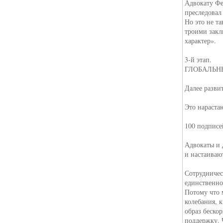
Адвокату Фе
преследовал
Но это не т
троими зак
характер».
3-й этап.
ГЛОБАЛЬН
Далее разви
Это нараста
100 подписе
Адвокаты и 
и настаиваю
Сотрудничес
единственно
Потому что 
колебания, 
образ беско
поддержку. 