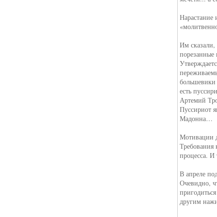
Нарастание 
«молитвенно
Им сказали,
порезанные 
Утверждаетс
переживаемы
большевики 
есть пуссир
Артемий Тр
Пуссириот я
Мадонна…
Мотивации д
Требования 
процесса. И
В апреле по
Очевидно, ч
пригодиться
другим нажи