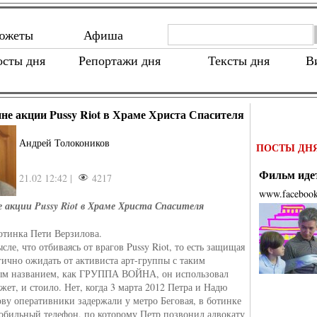
южеты
Афиша
осты дня
Репортажи дня
Тексты дня
В
не акции Pussy Riot в Храме Христа Спасителя
Андрей Толокоников
ПОСТЫ ДН
Фильм идет
21.02 12:42 |
4217
www.faceboo
 акции Pussy Riot в Храме Христа Спасителя
ботинка Пети Верзилова.
сле, что отбиваясь от врагов Pussy Riot, то есть защищая
огично ожидать от активиста арт-группы с таким
ым названием, как ГРУППА ВОЙНА, он использовал
жет, и стоило. Нет, когда 3 марта 2012 Петра и Надю
ву оперативники задержали у метро Беговая, в ботинке
обильный телефон, по которому Петр позвонил адвокату