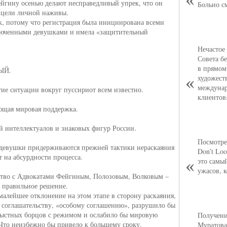
йгину осенью делают несправедливый упрек, что он
Больно с
 цели личной наживы.
ак, потому что регистрация была инициирована всеми
люченными девушками и имела «защитительный
Нечастое
Совета б
в прямом
ЫЙ.
художест
междунар
тие ситуации вокруг пуссириот всем известно.
клиентов
ющая мировая поддержка.
й интеллектуалов и знаковых фигур России.
Посмотре
девушки придерживаются прежней тактики нераскаяния
Don’t Loo
т на абсурдности процесса.
это самы
ужасов, 
тво с Адвокатами Фейгиным, Полозовым, Волковым –
 правильное решение.
малейшее отклонение на этом этапе в сторону раскаяния,
к соглашательству, «особому соглашению», разрушило бы
рыстных борцов с режимом и ослабило бы мировую
Получени
Что неизбежно бы привело к большему сроку.
Муратова