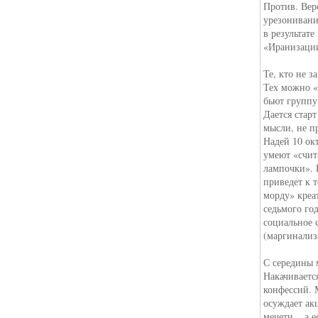
Против. Вер
урезонивани
в результат
«Иранизаци
Те, кто не з
Тех можно «
бьют группу
Дается стар
мысли, не п
Надей 10 ок
умеют «счит
лампочки». 
приведет к 
морду» креа
седьмого год
социальное с
(маргинализ
С середины м
Накачиваетс
конфессий. 
осуждает ак
мечети... а 