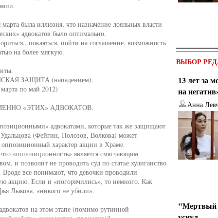
омии.
 марта была иллюзия, что назначение лояльных власти
еских» адвокатов было оптимально.
вориться., покаяться, пойти на соглашение, возможность
атью на более мягкую.
ВЫБОР РЕД
щиты.
13 лет за 
КАЯ ЗАЩИТА (нападением).
 марта по май 2012)
на негатив
Анна Лев
ЕННО «ЭТИХ» АДВОКАТОВ.
ппозиционными» адвокатами, которые так же защищают
 Удальцова (Фейгин, Полозов, Волкова) может
 оппозиционный характер акции в Храме.
, что «оппозиционность» является смягчающим
вом, и позволит не проводить суд по статье хулиганство
. Вроде все понимают, что девочки проводили
ю акцию. Если и «погорячились», то немного. Как
фья Лыкова, «никого не убили».
"Мертвый 
 адвокатов на этом этапе (помимо рутинной
уснул