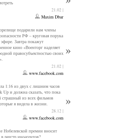
мотреть
21.02 |
Maxim Dbar
 зрелище подарили нам члены
езопасности РФ – круговая порука
 эфире. Завтра покажут
венное кино «Военторг наделяет
одной правосубъектностью своих
».
21.02 |
www.facebook.com
ла 1:16 из двух с лишним часов
k Up и должна сказать, что пока
й страшный из всех фильмов
которые я видела в жизни.
28.12 |
www.facebook.com
е Нобелевской премии вносит
 в реестр иноагентов?