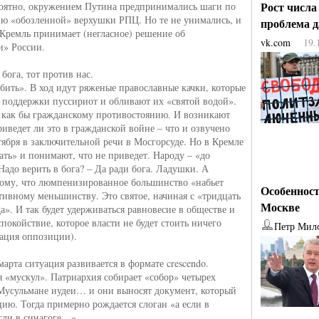
Рост числа
оятно, окружением Путина предпринимались шаги по
ю «обозленной» верхушки РПЦ. Но те не унимались, и
проблема 
е Кремль принимает (негласное) решение об
vk.com
19.
и» России.
а бога, тот против нас.
бить». В ход идут ряженые православные качки, которые
 поддержки пуссириот и обливают их «святой водой».
т как бы гражданскому противостоянию. И возникают
риведет ли это в гражданской войне – что и озвучено
тября в заключительной речи в Мосгорсуде. Но в Кремле
ать» и понимают, что не приведет. Народу – «до
Надо верить в бога? – Да ради бога. Ладушки. А
тому, что люмпенизированное большинство «набьет
Особенност
тивному меньшинству. Это святое, начиная с «тридцать
Москве
а». И так будет удерживаться равновесие в обществе и
покойствие, которое власти не будет стоить ничего
Петр Мил
ация оппозиции).
арта ситуация развивается в формате crescendo.
я «мускул». Патриархия собирает «собор» четырех
Мусульмане иудеи… и они выносят документ, который
цию. Тогда примерно рождается слоган «а если в
если в синагоге…».