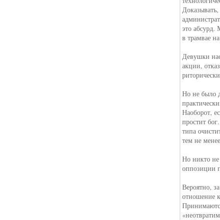
технологиче
Доказывать, 
администрат
это абсурд. 
в трамвае н
Девушки нас
акции, отка
риторически
Но не было 
практически
Наоборот, е
простит бог.
типа очисти
тем не мене
Но никто не
оппозиции п
Вероятно, з
отношение к
Принимаются
«неотвратим