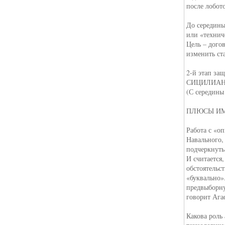
после лобот
До середины
или «технич
Цель – дого
изменить ст
2-й этап за
СИЦИЛИАНС
(С середины
ПЛЮСЫ ИМ
Работа с «о
Навального,
подчеркнуть
И считается
обстоятельст
«буквально»
предвыборну
говорит Ага
Какова роль