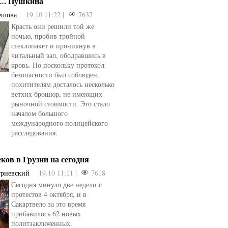
.С. Пушкина
ешова
19.10 11:22 |
7637
Красть они решили той же
ночью, пробив тройной
стеклопакет и проникнув в
читальный зал, ободравшись в
кровь. Но поскольку протокол
безопасности был соблюден,
похитителям досталось несколько
ветхих брошюр, не имеющих
рыночной стоимости. Это стало
началом большого
международного полицейского
расследования.
еков в Грузии на сегодня
триевский
19.10 11:11 |
7618
Сегодня минуло две недели с
овели
от
kotyaravesel
от
Анна Бойко
протестов 4 октября, и в
Сакартвело за это время
прибавилось 62 новых
политзаключенных.