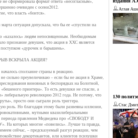
издания А
ще не сформировала формат ответа «несогласным»,
ершенно очевиден с осени2012.
Аглая Аш
ие, что власть «боится».
 марта ситуация допускала, что бы ее «спустили на
ко «казалось» людям непосвященным. Необходимым
ло признание девушек, что акция в ХХС является
поступком «дурочек и барышень».
РЫВ ВСКРЫЛА АКЦИЯ?
 началось сползание страны в реакцию.
я не сильно преувеличиваю – если бы не акция в Храме,
преследования виновных в беспорядках на Болотной,
в «бешеного принтера». То есть девушки не спасли, а
» либеральную революцию 2012 года. Не потому, что
130 политз
круты», просто они сыграли роль триггера.
Стас Дми
ую роль. Но благодаря этому были развеяны иллюзии,
провокативными, мутными квазилиберальными
от
Наталья Верхова
от
Ирина Ин
и периода правления Медведева про «СВОБОДУ И
 На которых многие «повелись». Лучше та правда,
имеем сейчас, – предсказуемый разгул реакции, чем
спокойствие декортикантов, или клиентов психушки