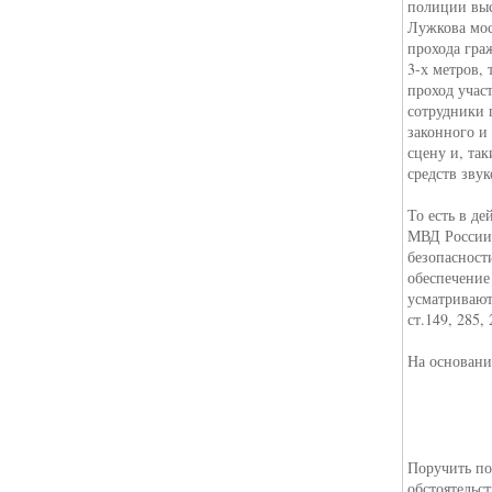
полиции выс
Лужкова мос
прохода гра
3-х метров,
проход учас
сотрудники 
законного и
сцену и, та
средств зву
То есть в д
МВД России 
безопасност
обеспечение
усматривают
ст.149, 285,
На основани
Поручить п
обстоятельс