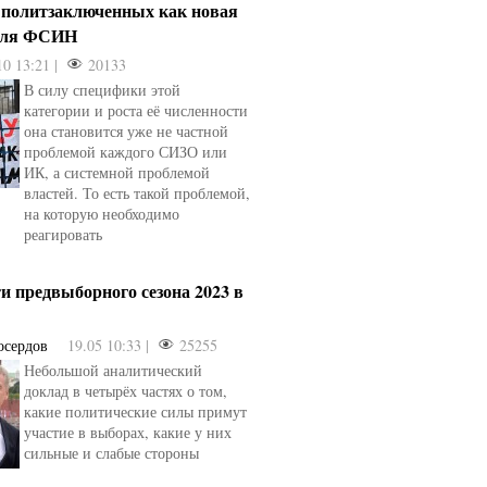
 политзаключенных как новая
для ФСИН
10 13:21 |
20133
В силу специфики этой
категории и роста её численности
она становится уже не частной
проблемой каждого СИЗО или
ИК, а системной проблемой
властей. То есть такой проблемой,
на которую необходимо
реагировать
и предвыборного сезона 2023 в
осердов
19.05 10:33 |
25255
Небольшой аналитический
доклад в четырёх частях о том,
какие политические силы примут
участие в выборах, какие у них
сильные и слабые стороны