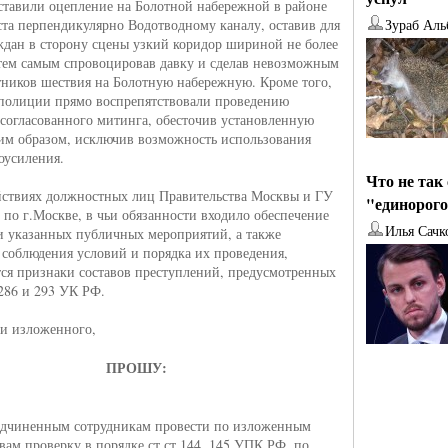
тавили оцепление на Болотной набережной в районе
та перпендикулярно Водотводному каналу, оставив для
Зураб Аль
ждан в сторону сцены узкий коридор шириной не более
 тем самым спровоцировав давку и сделав невозможным
тников шествия на Болотную набережную. Кроме того,
полиции прямо воспрепятствовали проведению
 согласованного митинга, обесточив установленную
ким образом, исключив возможность использования
коусиления.
Что не так
ействиях должностных лиц Правительства Москвы и ГУ
"единорог
по г.Москве, в чьи обязанности входило обеспечение
Илья Сачк
и указанных публичных мероприятий, а также
 соблюдения условий и порядка их проведения,
ся признаки составов преступлений, предусмотренных
 286 и 293 УК РФ.
и изложенного,
ПРОШУ:
одчиненным сотрудникам провести по изложенным
твам проверку в порядке ст.ст.144, 145 УПК РФ, по