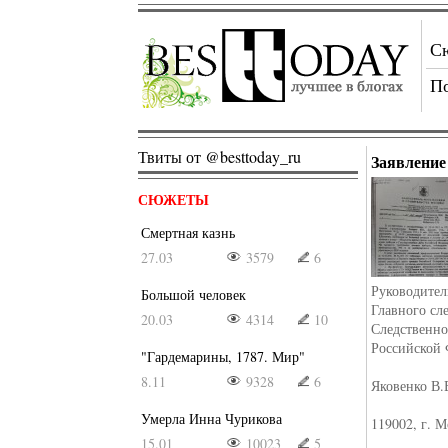
С
П
Твиты от @besttoday_ru
Заявление
СЮЖЕТЫ
Смертная казнь
27.03
3579
6
Руководите
Большой человек
Главного сл
20.03
4314
10
Следственно
Российской 
"Гардемарины, 1787. Мир"
8.11
9328
6
Яковенко В.
Умерла Инна Чурикова
119002, г. Мо
15.01
10023
5