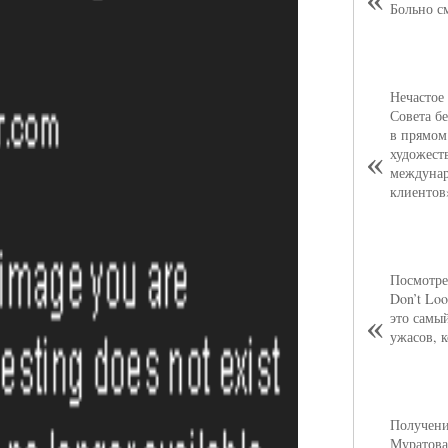
Больно с
Нечастое
Совета б
в прямом
художест
междунар
клиентов
Посмотре
Don’t Loo
это самы
ужасов, 
Получени
Муратова