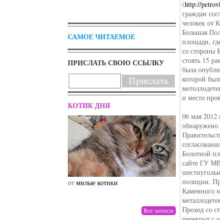
(
http://petro
граждан сог
человек от 
Большая Пол
САМОЕ ЧИТАЕМОЕ
площади, гд
со стороны 
стоять 15 ра
ПРИСЛАТЬ СВОЮ ССЫЛКУ
была опубли
которой был
метоллодете
и место про
КОТИК ДНЯ
06 мая 2012
обнаружено
Правительст
согласованн
Болотной п
сайте ГУ МВ
шестиугольн
полиции. Пр
от
милые котики
от
drunktwi
Каменного м
металлодете
Проход со с
перекрыт с 