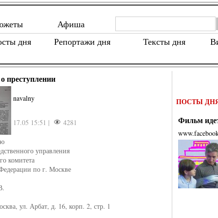
южеты
Афиша
осты дня
Репортажи дня
Тексты дня
В
 о преступлении
navalny
ПОСТЫ ДН
Фильм идет
17.05 15:51 |
4281
www.faceboo
лю
едственного управления
го комитета
Федерации по г. Москве
В.
сква, ул. Арбат, д. 16, корп. 2, стр. 1