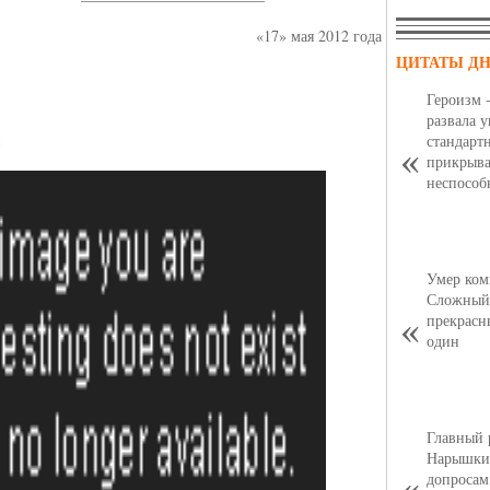
«17» мая 2012 года
ЦИТАТЫ Д
Героизм 
развала 
я
стандарт
прикрыва
неспособ
Умер ком
Сложный,
прекрасн
один
Главный 
Нарышкин
допросам