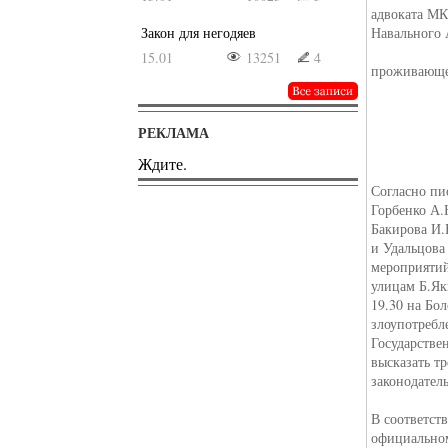
адвоката М
Закон для негодяев
Навального 
15.01
13251
4
проживающе
РЕКЛАМА
Ждите.
Согласно пи
Горбенко А.Н
Бакирова И.
и Удальцова
мероприятий
улицам Б.Як
19.30 на Бо
злоупотребл
Государстве
высказать т
законодател
В соответст
официально