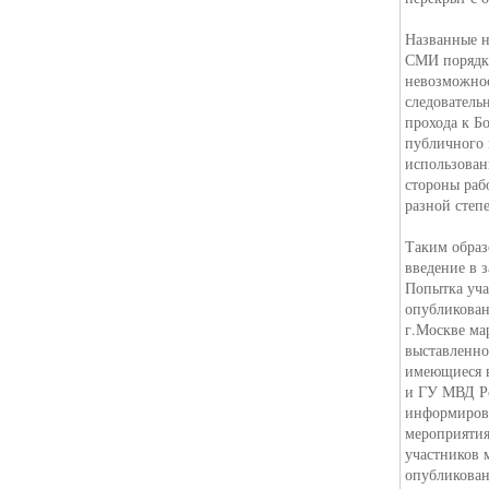
Названные н
СМИ порядк
невозможнос
следователь
прохода к Б
публичного 
использован
стороны раб
разной степ
Таким образ
введение в 
Попытка уча
опубликова
г.Москве ма
выставленно
имеющиеся 
и ГУ МВД Ро
информирова
мероприятия
участников 
опубликован