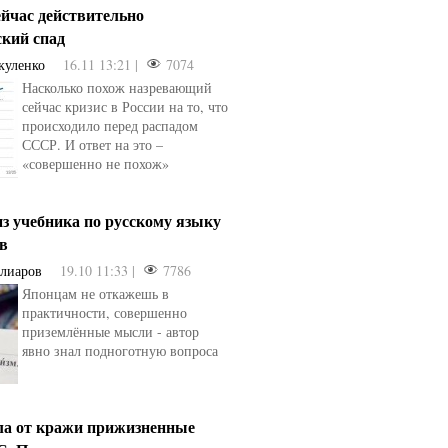
ейчас действительно
ский спад
куленко
16.11 13:21 |
7074
Насколько похож назревающий
сейчас кризис в России на то, что
происходило перед распадом
СССР. И ответ на это –
«совершенно не похож»
з учебника по русскому языку
ев
Алиаров
19.10 11:33 |
7786
Японцам не откажешь в
практичности, совершенно
приземлённые мысли - автор
явно знал подноготную вопроса
ла от кражи прижизненные