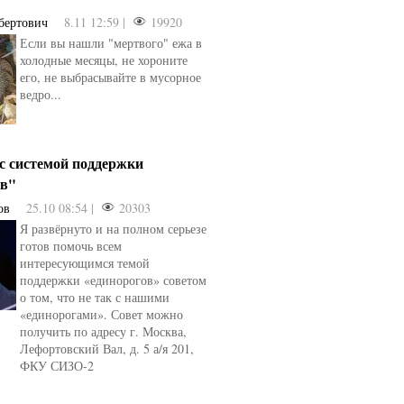
бертович
8.11 12:59 |
19920
Если вы нашли "мертвого" ежа в
холодные месяцы, не хороните
его, не выбрасывайте в мусорное
ведро...
 с системой поддержки
ов"
ов
25.10 08:54 |
20303
Я развёрнуто и на полном серьезе
готов помочь всем
интересующимся темой
поддержки «единорогов» советом
о том, что не так с нашими
«единорогами». Совет можно
получить по адресу г. Москва,
Лефортовский Вал, д. 5 а/я 201,
ФКУ СИЗО-2