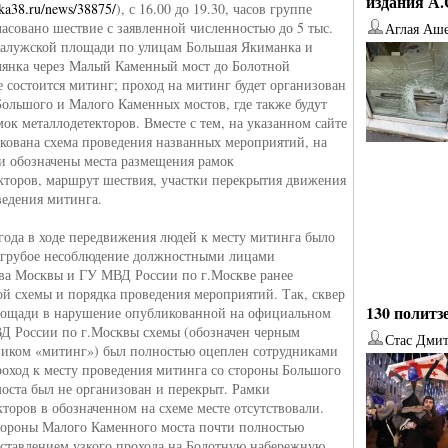
издания А
vka38.ru/news/38875/
), с 16.00 до 19.30, часов группе
ласовано шествие с заявленной численностью до 5 тыс.
Аглая Аш
Калужской площади по улицам Большая Якиманка и
янка через Малый Каменный мост до Болотной
е состоится митинг; проход на митинг будет организован
Большого и Малого Каменных мостов, где также будут
мок металлодетекторов. Вместе с тем, на указанном сайте
кована схема проведения названных мероприятий, на
и обозначены места размещения рамок
кторов, маршрут шествия, участки перекрытия движения
ведения митинга.
 года в ходе передвижения людей к месту митинга было
 грубое несоблюдение должностными лицами
ва Москвы и ГУ МВД России по г.Москве ранее
ой схемы и порядка проведения мероприятий. Так, сквер
130 политз
лощади в нарушение опубликованной на официальном
Д России по г.Москвы схемы (обозначен черным
Стас Дми
иком «митинг») был полностью оцеплен сотрудниками
оход к месту проведения митинга со стороны Большого
от
Наталья Верхова
от
Ирина Ин
оста был не организован и перекрыт. Рамки
кторов в обозначенном на схеме месте отсутствовали.
тороны Малого Каменного моста почти полностью
оставлением узкого прохода на Болотную набережную.