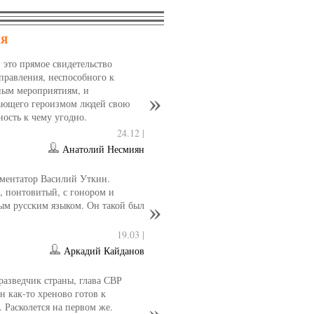
НЯ
- это прямое свидетельство
управления, неспособного к
ным мероприятиям, и
ющего героизмом людей свою
ность к чему угодно.
24.12 |
Анатолий Несмиян
ментатор Василий Уткин.
 понтовитый, с гонором и
ым русским языком. Он такой был
19.03 |
Аркадий Кайданов
разведчик страны, глава СВР
 как-то хреново готов к
. Расколется на первом же.