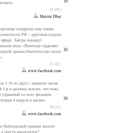
мотреть
21.02 |
Maxim Dbar
 зрелище подарили нам члены
езопасности РФ – круговая порука
 эфире. Завтра покажут
венное кино «Военторг наделяет
одной правосубъектностью своих
».
21.02 |
www.facebook.com
ла 1:16 из двух с лишним часов
k Up и должна сказать, что пока
й страшный из всех фильмов
которые я видела в жизни.
28.12 |
www.facebook.com
е Нобелевской премии вносит
 в реестр иноагентов?