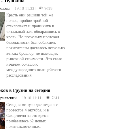
.С. Пушкина
ешова
19.10 11:22 |
7629
Красть они решили той же
ночью, пробив тройной
стеклопакет и проникнув в
читальный зал, ободравшись в
кровь. Но поскольку протокол
безопасности был соблюден,
похитителям досталось несколько
ветхих брошюр, не имеющих
рыночной стоимости. Это стало
началом большого
международного полицейского
расследования.
еков в Грузии на сегодня
триевский
19.10 11:11 |
7611
Сегодня минуло две недели с
овели
от
kotyaravesel
от
Анна Бойко
протестов 4 октября, и в
Сакартвело за это время
прибавилось 62 новых
политзаключенных.