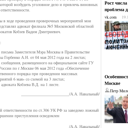
Рост числа
 которой возбудить уголовное дело и привлечь виновных
проблема 
 ответственности.
vk.com
19.
ы в ходе проведения проверочных мероприятий мои
едставлял адвокат филиала №5 Московской областной
вокатов Кобзев Вадим Дмитриевич.
:
 письма Заместителя Мэра Москвы в Правительстве
ы Горбенко А.Н. от 04 мая 2012 года на 2 листах;
 сообщения, размещенного на официальном сайте ГУ
оссии по г.Москве 06 мая 2012 года «Обеспечение
твенного порядка при проведении массовых
Особенност
риятий 6 мая» со схемой на 3 листах;
Москве
 адвоката Кобзева В.Д. на 1 листе.
Петр Мил
________________________/А.А. Навальный/
й ответственности по ст.306 УК РФ за заведомо ложный
ершении преступления осведомлен
________________________/А.А. Навальный/