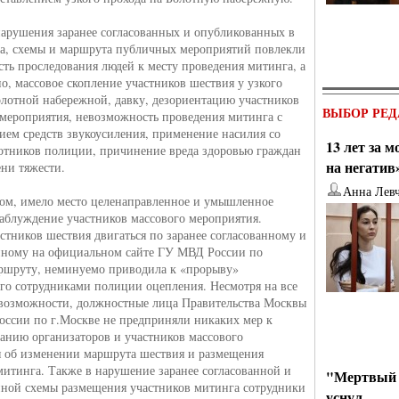
арушения заранее согласованных и опубликованных в
а, схемы и маршрута публичных мероприятий повлекли
ть проследования людей к месту проведения митинга, а
но, массовое скопление участников шествия у узкого
олотной набережной, давку, дезориентацию участников
ВЫБОР РЕД
мероприятия, невозможность проведения митинга с
ием средств звукоусиления, применение насилия со
13 лет за 
отников полиции, причинение вреда здоровью граждан
на негатив
ени тяжести.
Анна Лев
ом, имело место целенаправленное и умышленное
заблуждение участников массового мероприятия.
стников шествия двигаться по заранее согласованному и
нному на официальном сайте ГУ МВД России по
ршруту, неминуемо приводила к «прорыву»
го сотрудниками полиции оцепления. Несмотря на все
возможности, должностные лица Правительства Москвы
ссии по г.Москве не предприняли никаких мер к
нию организаторов и участников массового
 об изменении маршрута шествия и размещения
митинга. Также в нарушение заранее согласованной и
"Мертвый 
ной схемы размещения участников митинга сотрудники
уснул