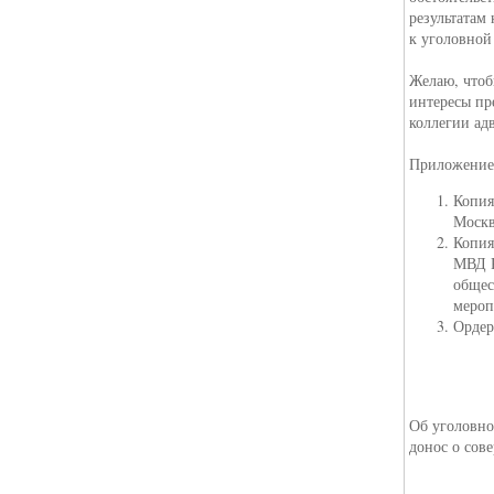
результатам
к уголовной
Желаю, чтоб
интересы пр
коллегии ад
Приложение
Копия
Москв
Копия
МВД Р
общес
мероп
Ордер
Об уголовно
донос о сов