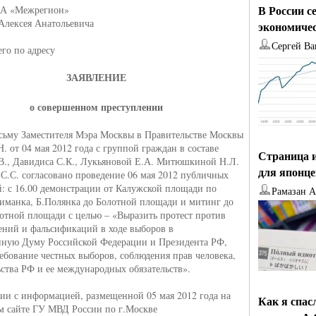
В России с
КА «Межрегион»
Алексея Анатольевича
экономиче
Сергей Ва
го по адресу
ЗАЯВЛЕНИЕ
о совершенном преступлении
сьму Заместителя Мэра Москвы в Правительстве Москвы
. от 04 мая 2012 года с группой граждан в составе
Страница и
В., Давидиса С.К., Лукьяновой Е.А. Митюшкиной Н.Л.
для японц
 С.С. согласовано проведение 06 мая 2012 публичных
: с 16.00 демонстрации от Калужской площади по
Рамазан 
иманка, Б.Полянка до Болотной площади и митинг до
лотной площади с целью – «Выразить протест против
ений и фальсификаций в ходе выборов в
нную Думу Российской Федерации и Президента РФ,
ребование честных выборов, соблюдения прав человека,
ьства РФ и ее международных обязательств».
вии с информацией, размещенной 05 мая 2012 года на
Как я спас
м сайте ГУ МВД России по г.Москве