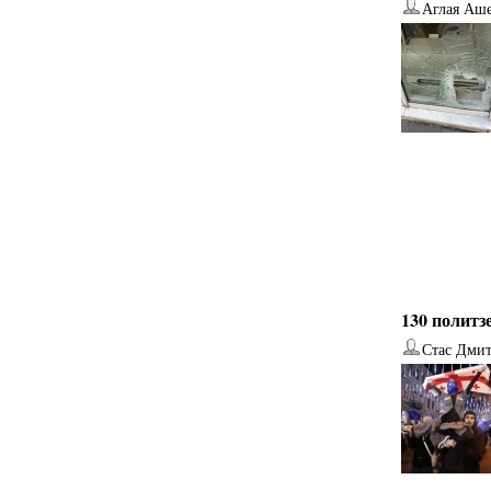
Аглая Аш
130 политз
Стас Дми