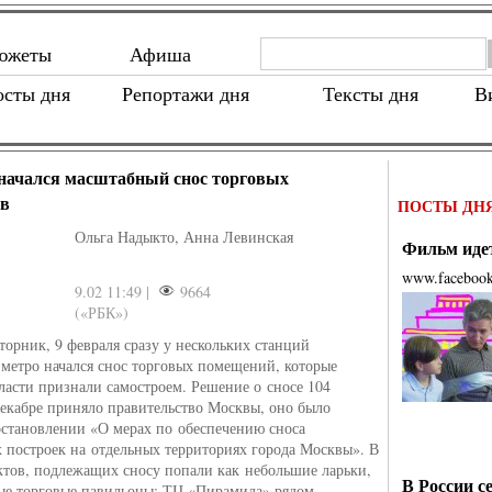
южеты
Афиша
осты дня
Репортажи дня
Тексты дня
В
начался масштабный снос торговых
ов
ПОСТЫ ДН
Ольга Надыкто, Анна Левинская
Фильм идет
www.faceboo
9.02 11:49 |
9664
(«РБК»)
торник, 9 февраля сразу у нескольких станций
 метро начался снос торговых помещений, которые
ласти признали самостроем. Решение о сносе 104
декабре приняло правительство Москвы, оно было
остановлении «О мерах по обеспечению сноса
 построек на отдельных территориях города Москвы». В
ктов, подлежащих сносу попали как небольшие ларьки,
В России с
ые торговые павильоны: ТЦ «Пирамида» рядом