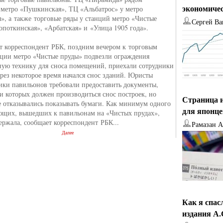
экономиче
 метро «Пушкинская», ТЦ «Альбатрос» у метро
», а также торговые ряды у станций метро «Чистые
Сергей Ва
опоткинская», «Арбатская» и «Улица 1905 года».
т корреспондент РБК, поздним вечером к торговым
нции метро «Чистые пруды» подвезли ограждения
ную технику для сноса помещений, приехали сотрудники
рез некоторое время начался снос зданий. Юристы
ики павильонов требовали предоставить документы,
и которых должен производиться снос построек, но
Страница и
 отказывались показывать бумаги. Как минимум одного
для японц
ющих, вышедших к павильонам на «Чистых прудах»,
ержала, сообщает корреспондент РБК...
Рамазан 
Далее
Как я спас
издания А