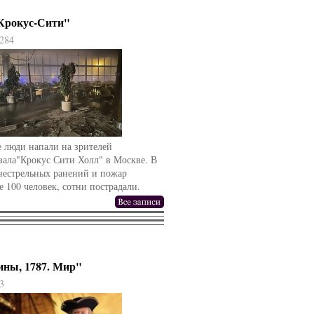
"Крокус-Сити"
284
 люди напали на зрителей
зала"Крокус Сити Холл" в Москве. В
гнестрельных ранений и пожар
е 100 человек, сотни пострадали.
ины, 1787. Мир"
3