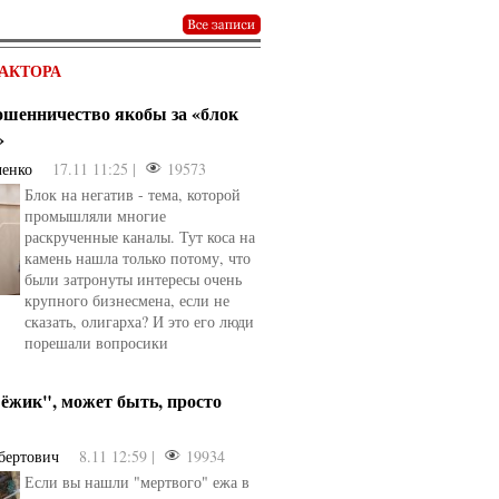
АКТОРА
мошенничество якобы за «блок
»
ченко
17.11 11:25 |
19573
Блок на негатив - тема, которой
промышляли многие
раскрученные каналы. Тут коса на
камень нашла только потому, что
были затронуты интересы очень
крупного бизнесмена, если не
сказать, олигарха? И это его люди
порешали вопросики
ёжик", может быть, просто
бертович
8.11 12:59 |
19934
Если вы нашли "мертвого" ежа в