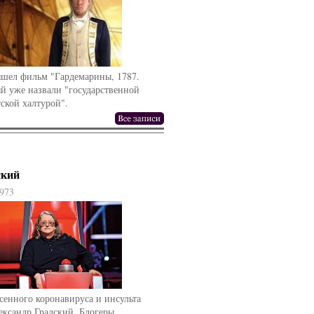
ышел фильм "Гардемарины, 1787.
й уже назвали "государственной
ской халтурой".
ский
973
сенного коронавируса и инсульта
ександр Градский. Блогеры