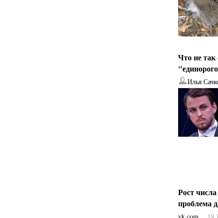
Что не так
"единорог
Илья Сачк
Рост числа
проблема 
vk.com
19.