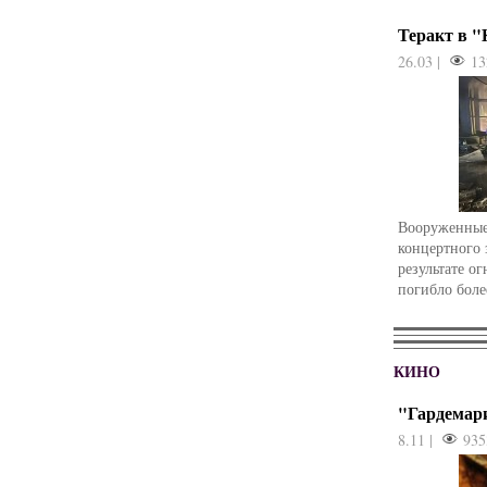
Теракт в 
26.03 |
13
Вооруженные
концертного 
результате о
погибло боле
КИНО
"Гардемар
8.11 |
935