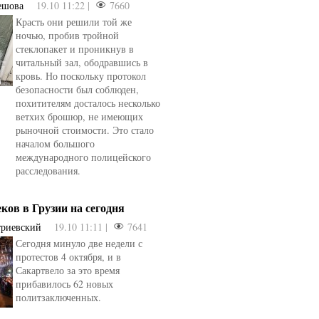
ешова
19.10 11:22 |
7660
Красть они решили той же
ночью, пробив тройной
стеклопакет и проникнув в
читальный зал, ободравшись в
кровь. Но поскольку протокол
безопасности был соблюден,
похитителям досталось несколько
ветхих брошюр, не имеющих
рыночной стоимости. Это стало
началом большого
международного полицейского
расследования.
еков в Грузии на сегодня
триевский
19.10 11:11 |
7641
Сегодня минуло две недели с
протестов 4 октября, и в
Сакартвело за это время
прибавилось 62 новых
политзаключенных.