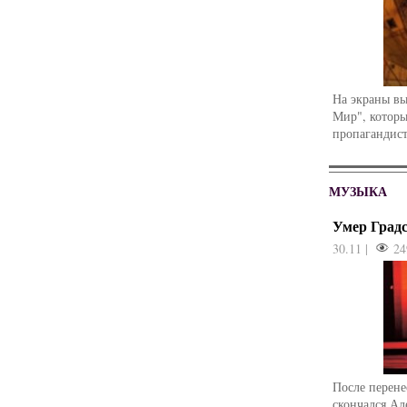
На экраны в
Мир", которы
пропагандист
МУЗЫКА
Умер Град
30.11 |
24
После перене
скончался Ал