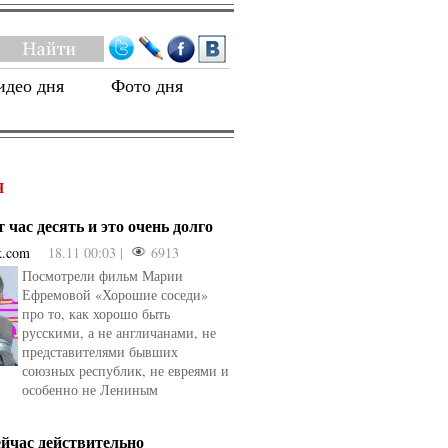
идео дня
Фото дня
Я
 час десять и это очень долго
k.com
18.11 00:03 |
6913
Посмотрели фильм Марии
Ефремовой «Хорошие соседи»
про то, как хорошо быть
русскими, а не англичанами, не
представителями бывших
союзных республик, не евреями и
особенно не Лениным
ейчас действительно