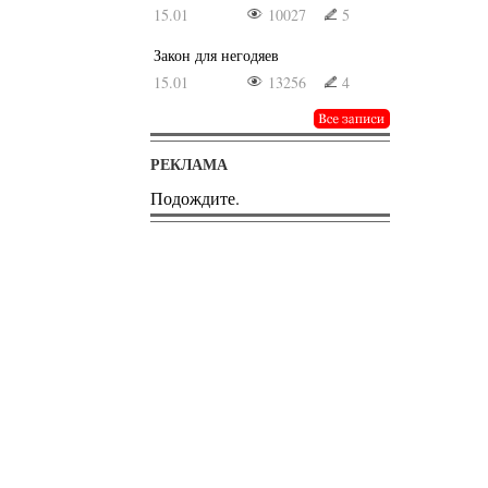
15.01
10027
5
Закон для негодяев
15.01
13256
4
РЕКЛАМА
Подождите.