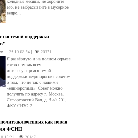
холодные месяцы, не хороните
его, не выбрасывайте в мусорное
ведро...
 с системой поддержки
ов"
ов
25.10 08:54 |
20321
Я развёрнуто и на полном серьезе
готов помочь всем
интересующимся темой
поддержки «единорогов» советом
о том, что не так с нашими
«единорогами». Совет можно
получить по адресу г. Москва,
Лефортовский Вал, д. 5 а/я 201,
ФКУ СИЗО-2
 политзаключенных как новая
для ФСИН
10 13:21 |
20147