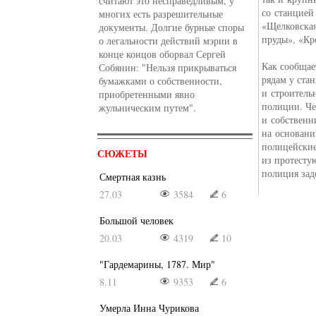
считают это несправедливым, у
со станцией
многих есть разрешительные
«Щелковская
документы. Долгие бурные споры
пруды», «Кр
о легальности действий мэрии в
конце концов оборвал Сергей
Как сообщае
Собянин: "Нельзя прикрываться
рядам у ста
бумажками о собственности,
и строитель
приобретенными явно
полиции. Че
жульническим путем".
и собственн
на основани
полицейские
СЮЖЕТЫ
из протесту
полиция зад
Смертная казнь
27.03
3584
6
Большой человек
20.03
4319
10
"Гардемарины, 1787. Мир"
8.11
9353
6
Умерла Инна Чурикова