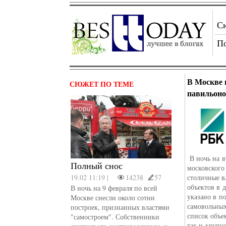
С
П
В Москве 
СЮЖЕТ ПО ТЕМЕ
павильон
В ночь на в
Полный снос
московского
19.02 11:19 |
14238
57
столичные в
объектов в 
В ночь на 9 февраля по всей
указано в п
Москве снесли около сотни
самовольных
построек, признанных властями
список объе
"самостроем". Собственники
так и крупн