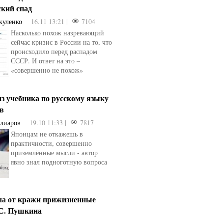
ский спад
куленко
16.11 13:21 |
7104
Насколько похож назревающий
сейчас кризис в России на то, что
происходило перед распадом
СССР. И ответ на это –
«совершенно не похож»
з учебника по русскому языку
ев
Алиаров
19.10 11:33 |
7817
Японцам не откажешь в
практичности, совершенно
приземлённые мысли - автор
явно знал подноготную вопроса
ла от кражи прижизненные
.С. Пушкина