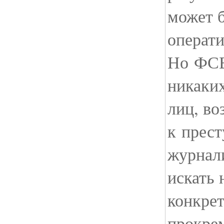
может 
операт
Но ФСБ
никаких
лиц, в
к прес
журнали
искать 
конкре
прокре