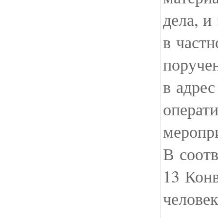
дела, и
в частн
поручен
в адре
операт
меропр
В соотв
13 Конв
человек