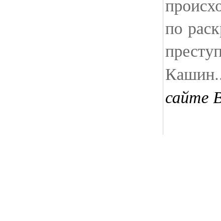
происх
по рас
престу
Кашин.
сайте 