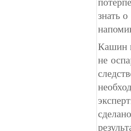
потерп
знать о
напомин
Кашин 
не оспа
следств
необхо
эксперт
сделано
результ