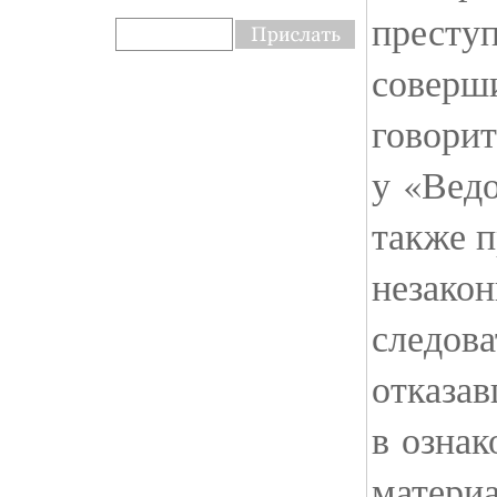
преступ
соверш
говорит
у «Вед
также п
незако
следова
отказав
в ознак
матери