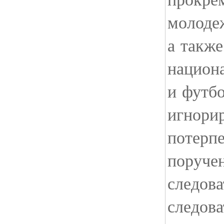
молоде
а также
национ
и футбо
игнори
потерпе
поруче
следова
следова