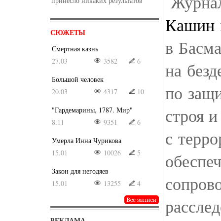
Журна
принесло никаких результатов
Кашин
СЮЖЕТЫ
в Басм
Смертная казнь
27.03
3582
6
на безд
Большой человек
по защ
20.03
4317
10
строя и
"Гардемарины, 1787. Мир"
8.11
9351
6
с терр
Умерла Инна Чурикова
15.01
10026
5
обеспеч
Закон для негодяев
сопров
15.01
13255
4
рассле
РЕКЛАМА