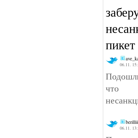
заберу
несан
пикет
ave_ka
06.11. 15
Подошли
что
несанкц
berillii
06.11. 13