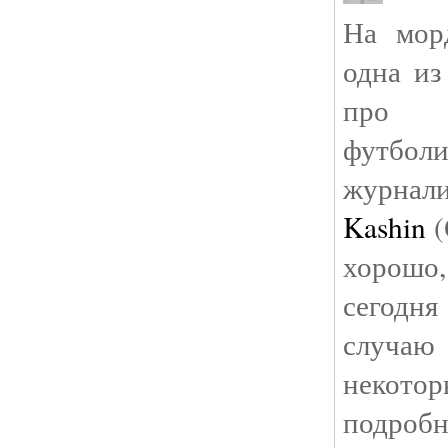
На мор
одна из
про в
футбол
журнал
Kashin
(
хорошо,
сегодн
случа
некот
подробн