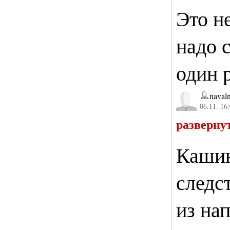
Это н
надо 
один р
naval
06.11. 16
разверну
Кашин
следс
из на