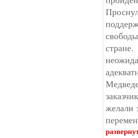
Проснул
поддер
свобод
стране
неожи
адекват
Медве
заказчи
желали 
перемен
разверну