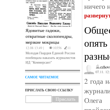
ничего 
разверну
Общес
Ядовитые гадюки,
отвратные сколопендры,
опять
мерзкие мокрицы
12.08 13:49 |
10356
11
разны
Молодая Гвардия Единой России
пообещала наказать журналистов
ИД "Коммерсант"
ezhov
07.11. 12
САМОЕ ЧИТАЕМОЕ
2 года 
журна
ПРИСЛАТЬ СВОЮ ССЫЛКУ
Олега
пройде