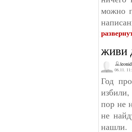
можно п
написан
разверну
живи 
leoni
06.11. 11
Год пр
избили
пор не 
не найд
нашли.