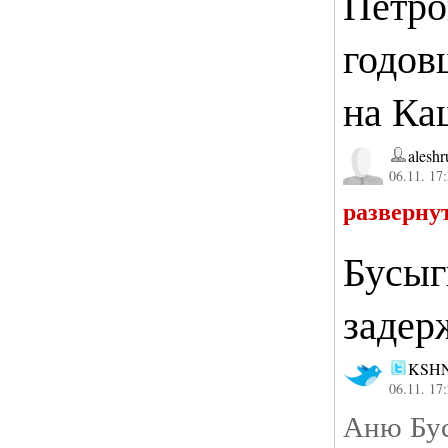
Петро
годов
на Ка
aleshr
06.11. 17
разверну
Бусыг
задер
KSH
06.11. 17
Аню Бус