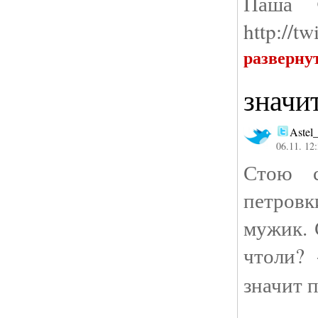
Паша 
http://t
разверну
значи
Astel
06.11. 12
Стою с
петров
мужик. 
чтоли? 
значит 