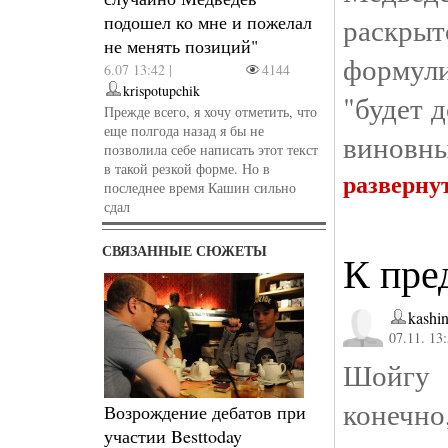
подошел ко мне и пожелал
раскрыт
не менять позиций"
формул
6.07 13:42 |
4144
krispotupchik
"будет д
Прежде всего, я хочу отметить, что
еще полгода назад я бы не
виновны
позволила себе написать этот текст
в такой резкой форме. Но в
разверну
последнее время Кашин сильно
сдал
СВЯЗАННЫЕ СЮЖЕТЫ
К пр
kashi
07.11. 13
Шойгу
конечно
Возрождение дебатов при
участии Besttoday