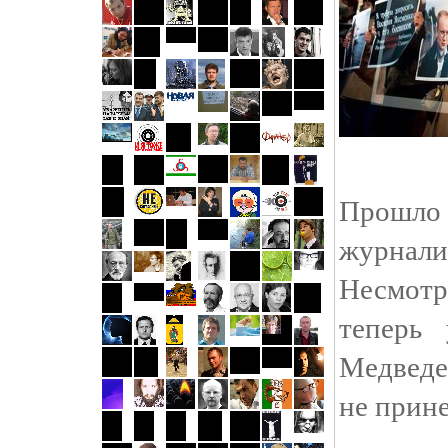
Прошло
журнал
Несмот
теперь
Медведе
не прине