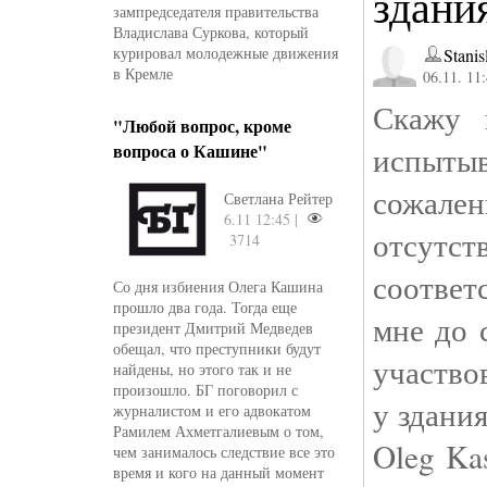
здани
зампредседателя правительства
Владислава Суркова, который
курировал молодежные движения
Stani
в Кремле
06.11. 11
Скажу 
"Любой вопрос, кроме
вопроса о Кашине"
испы
сожале
Светлана Рейтер
6.11 12:45 |
отсутст
3714
соответ
Со дня избиения Олега Кашина
прошло два года. Тогда еще
мне до 
президент Дмитрий Медведев
обещал, что преступники будут
участво
найдены, но этого так и не
произошло. БГ поговорил с
у здани
журналистом и его адвокатом
Рамилем Ахметгалиевым о том,
Oleg Kas
чем занималось следствие все это
время и кого на данный момент