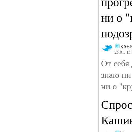
прогр
ни о "
подоз
KSH
25.01. 15
От себя
знаю ни
ни о "к
Спрос
Каши