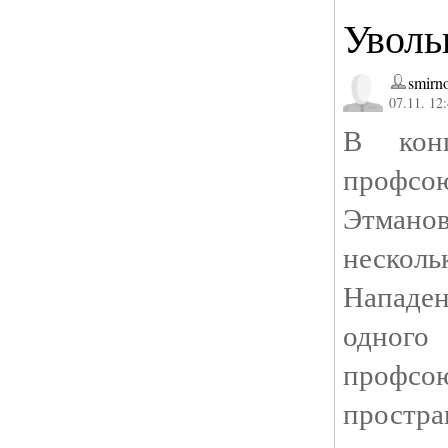
Уволь
smirn
07.11. 12
В кон
профсо
Этманов
неск
Нападе
одног
профсо
простр