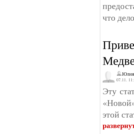
предост
что дел
Приве
Медве
Юлия
07.11. 11
Эту ст
«Новой»
этой ста
разверну