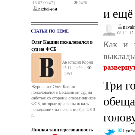
16.02 00:47 |
2420
и ещё
nazbol-rost
naval
СТАТЬИ ПО ТЕМЕ
06.11. 12
Как и 
Олег Кашин пожаловался в
суд на ФСБ
выклады
Анастасия Корня
разверну
13.11 11:29 |
2963
Три г
Журналист Олег Кашин
пожаловался в Басманный суд на
обеща
саботаж со сто­роны оперативников
ФСБ, которые призваны искать
нападавших на него в ноябре 2010
голов
г.
Личная заинтересованность
IlyaY