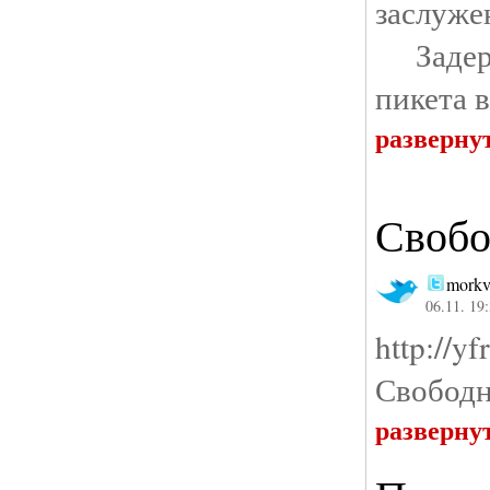
заслу
Задер
пикета 
разверну
Свобо
morkv
06.11. 19
http://y
Свободн
разверну