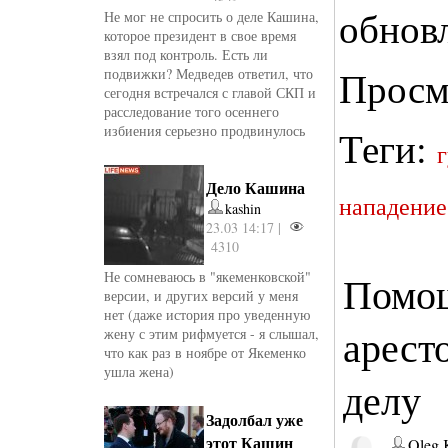
обнов
Не мог не спросить о деле Кашина,
которое президент в свое время
взял под контроль. Есть ли
Просм
подвижки? Медведев ответил, что
сегодня встречался с главой СКП и
расследование того осеннего
избиения серьезно продвинулось
Теги:
Дело Кашина
нападение
kashin
23.03 14:17 |
4310
Не сомневаюсь в "якеменковской"
Помощ
версии, и других версий у меня
нет (даже история про уведенную
арест
жену с этим рифмуется - я слышал,
что как раз в ноябре от Якеменко
ушла жена)
делу
Задолбал уже
этот Кашин
Oleg 