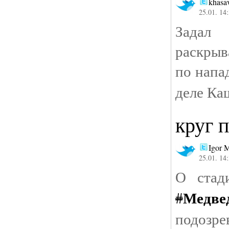
khasa
25.01. 14
Задал
раскры
по напа
деле К
круг 
Igor M
25.01. 14
О стад
Медве
#
подо