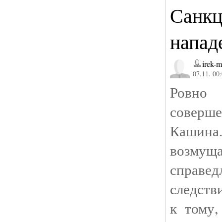
Санкц
напад
irek-m
07.11. 00
Ровн
соверше
Кашин
возму
справ
следств
к тому,