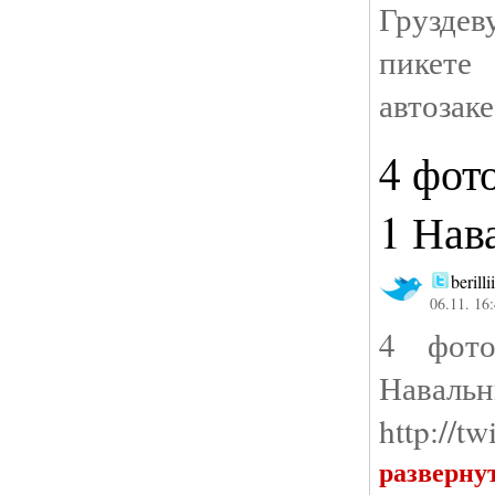
Грузде
пикет
автозаке
4 фот
1 Нав
berillii
06.11. 16
4 фот
Наваль
http://t
разверну