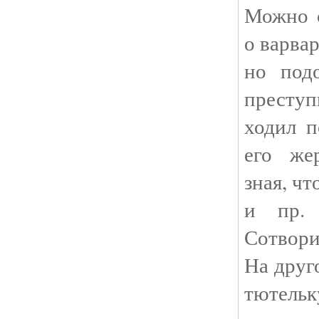
Можно с
о варва
но под
прест
ходил п
его же
зная, чт
и пр. 
Сотвори
На друг
тютельку