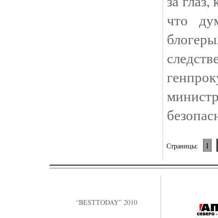
за глаз,
что ду
блоге
следс
генпр
минист
безопас
1
Страницы:
“BESTTODAY” 2010