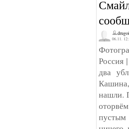
Смайл
сообщ
drugo
06.11. 12
Фотогра
Россия |
два уб
Кашина,
нашли. 
оторвё
пустым
ничего 