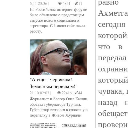
равн
6.11 23:36 |
4851
11
На Российском интернет-форуме
Ахметга
было объявлено о предстоящем
запуске нового социального
сегодня
агрегатора. С 1 июня сайт начал
работу.
которой,
что в 
перед
охранн
которы
"А еще - червяком!
Земляным червяком!"
чувака,
21.10 02:03 |
22416
44
Журналист и блогер Олег Кашин
назад 
обозвал губернатора Турчака.
Губернатор ввязался в словесную
обеща
перепалку в Живом Журнале
провери