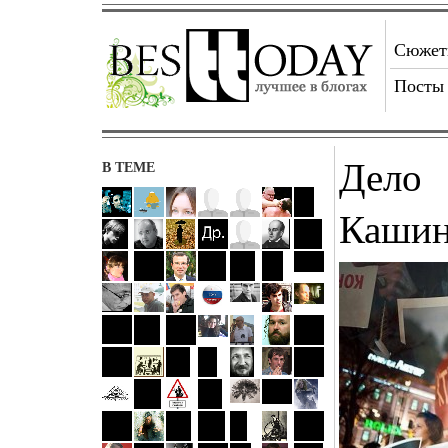
Сюже
Посты
Дело
В ТЕМЕ
Каши