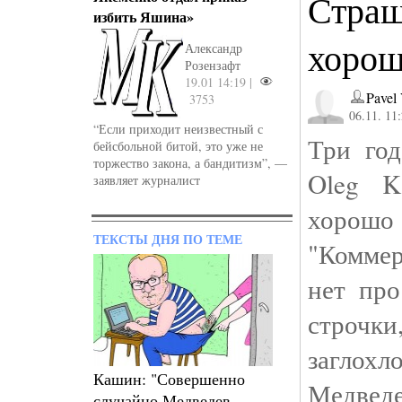
Страш
избить Яшина»
хорош
Александр
Розензафт
19.01 14:19 |
Pavel
3753
06.11. 11
“Если приходит неизвестный с
Три год
бейсбольной битой, это уже не
торжество закона, а бандитизм”, —
Oleg K
заявляет журналист
хорошо
ТЕКСТЫ ДНЯ ПО ТЕМЕ
"Коммер
нет пр
строчк
заглохл
Кашин: "Совершенно
Медведе
случайно Медведев