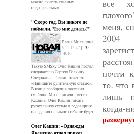
все х
можно считать главным
подозреваемым
плохог
"Скоро год. Вы никого не
меня, сп
поймали. Что мне делать?"
2004
Елена Милашина
зареги
6.11 12:47 |
4016
рассто
Такую SMSку Олег Кашин послал
почти к
следователю Сергею Голкину.
Следователь Голкин ответил:
то. что
«Напишите ругательную статью».
В конце сообщения поставил
лишь п
смайлик. Мы написали вместо
Кашина. Олег Кашин писать
когда-ни
ругательную статью в годовщину
нападения на самого себя не будет
разверну
Олег Кашин: «Однажды
Якеменко отдал приказ