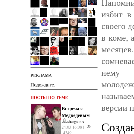
Напомн
избит в
своего д
в коме, 
месяце
сомнева
нему
РЕКЛАМА
молоде
Подождите.
называ
ПОСТЫ ПО ТЕМЕ
версии 
Встреча с
Медведевым
shargunov
Созда
24.03 16:08 |
4349