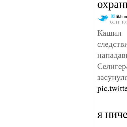
охран
tikho
06.11. 10
Каш
следс
напад
Селиге
засун
pic.twi
я нич