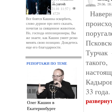
yarosh
29.06. 18
21.01 11:57 |
Наверно
4729
Все боятся Кашина оскорбить,
происх
слово дурное про него сказать,
почитая за священное животное.
поругал
Но, господа оппозиционеры, Вы
же знаете, как Кашин умеет резко
Псковс
менять свою позицию. Дождетесь
еще его благодарности.
Турчак 
такого,
РЕПОРТАЖИ ПО ТЕМЕ
настоящ
Кадыров
33 года.
разверну
Олег Кашин в
Екатеринбурге