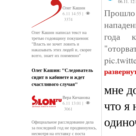
06.11. 12
Олег Кашин
Прошло
6.11 14:55 |
3374
нападен
Олег Кашин написал текст на
года 
третью годовщину покушения:
"Власть не хочет ловить и
"оторва
наказывать этих людей и, скорее
всего, знает их поименно"
pic.twi
разверну
Олег Кашин: "Следователь
сидит в кабинете и ждет
счастливого случая"
мне д
Вера Кичанова
что я 
6.11 13:01 |
3061
одино
Официальное расследование дела
за последний год не продвинулось,
несмотря на отставку с поста