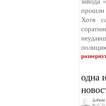
завода 
прошли 
Хотя с
сорат
неуда
полици
разверну
одна 
новос
Pavel
06.11. 21