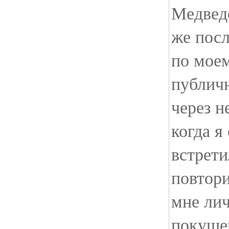
Медведе
же пос
по моем
публичн
через н
когда я
встрети
повтори
мне ли
покуше