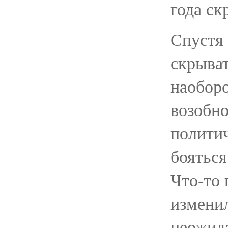
года ск
Спустя 
скрыват
наобор
возобн
политич
бояться
Что-то
изменил
неожида