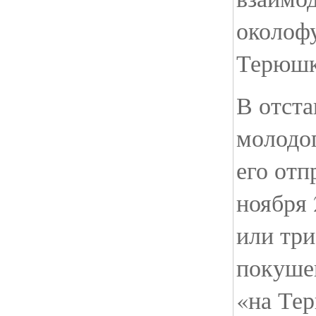
околоф
Терюшк
В отста
молодо
его отп
ноября 
или три
покуше
«на Те