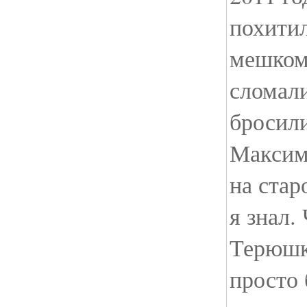
похитил
мешком 
сломали
бросили
Максим
на стар
я знал.
Терюшко
просто 