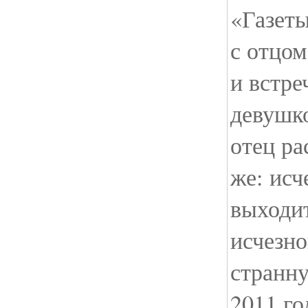
«Газеты
с отцом
и встре
девушк
отец ра
же: исч
выходит
исчезно
странн
2011 го