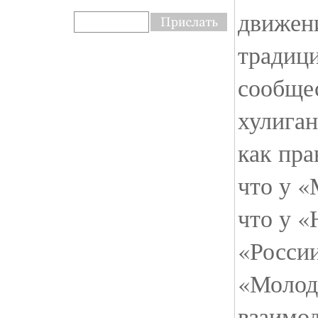
движени
традици
сообще
хулиган
как пра
что у «
что у «
«Росси
«Молод
взаимод