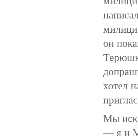
милици
написал
милици
он пока
Терюшк
допраши
хотел н
приглас
Мы иска
— я и 