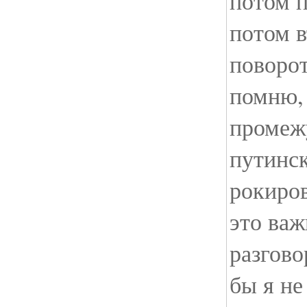
потом п
потом в
поворот
помню, 
промеж
путинс
рокиров
это важ
разгово
бы я не