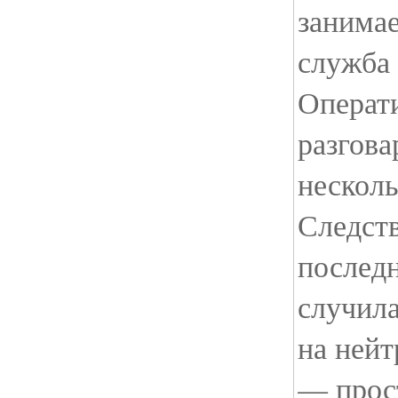
занима
служба 
Операт
разгова
несколь
Следств
последн
случила
на нейт
— прос