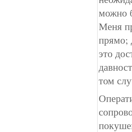
можно 
Меня п
прямо; 
это дос
давност
том слу
Операт
сопров
покуше