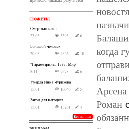
принесло никаких результатов
новостя
СЮЖЕТЫ
назнач
Смертная казнь
Балаших
27.03
3595
6
Большой человек
когда г
20.03
4326
10
отправи
"Гардемарины, 1787. Мир"
8.11
9378
6
балаши
Умерла Инна Чурикова
Арсена
15.01
10040
5
Закон для негодяев
Роман
15.01
13261
4
обязанн
РЕКЛАМА