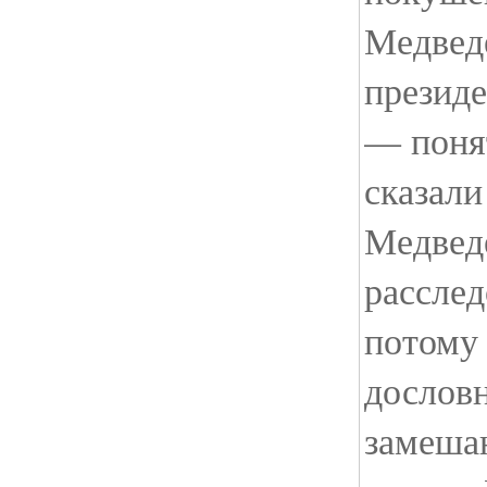
Медвед
президе
— поня
сказали
Медвед
расслед
потому 
дословн
замеша