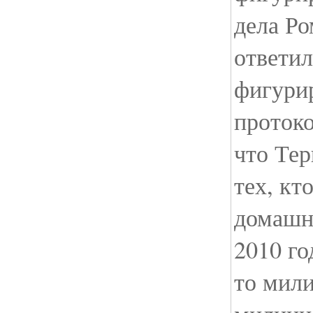
дела Р
ответил
фигурир
проток
что Те
тех, кт
домашн
2010 го
то мил