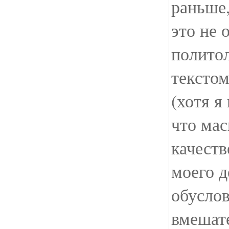
раньше,
это не 
полито
текстом
(хотя я
что ма
качеств
моего д
обуслов
вмешат