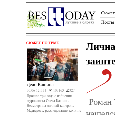
Сюже
Посты
Личн
СЮЖЕТ ПО ТЕМЕ
заинт
Дело Кашина
30.06 12:51 |
107163
327
Прошло три года с избиения
Роман 
журналиста Олега Кашина.
Несмотря на личный контроль
нашелс
Медведева, расследование так и не