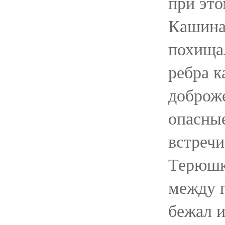
при это
Кашина?
похища
ребра к
доброже
опасные
встречи
Терюшк
между п
бежал 