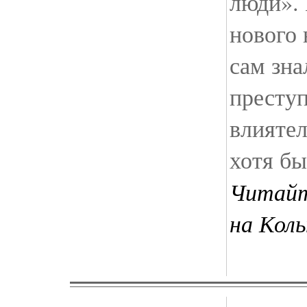
люди». 
нового 
сам зна
престу
влиятел
хотя бы
Читайт
на Кол