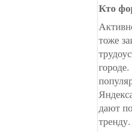
Кто фо
Активно
тоже за
трудоус
городе.
популя
Яндекса
дают п
тренду.