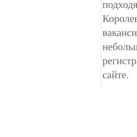
подход
Королев
ваканс
неболь
регист
сайте.