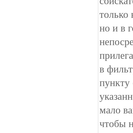
соискат
только 
но и в 
непоср
прилег
в фильт
пункту 
указанн
мало ва
чтобы н