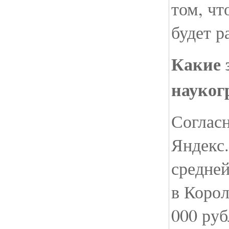
том, чт
будет р
Какие 
науког
Согласн
Яндекс.
средней
в Корол
000 руб