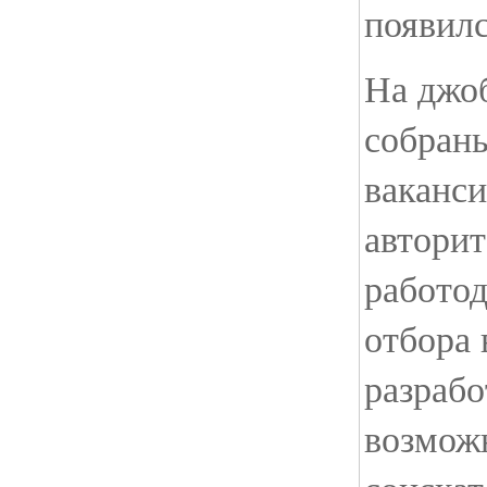
появилс
На джоб
собран
ваканси
автори
работод
отбора 
разрабо
возмож