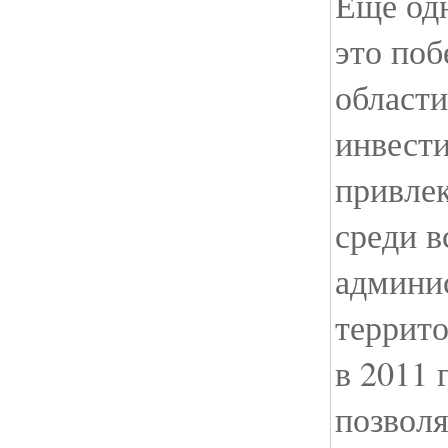
Ещё од
это поб
области
инвест
привле
среди в
админи
террит
в 2011 
позволя