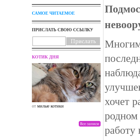
Подмос
САМОЕ ЧИТАЕМОЕ
невоор
ПРИСЛАТЬ СВОЮ ССЫЛКУ
Многими
послед
КОТИК ДНЯ
наблюд
улучшен
хочет р
от
милые котики
от
drunktwi
родном 
работу