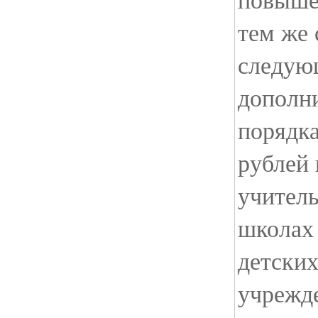
тем же
следую
дополн
порядк
рублей
учитель
школах 
детски
учрежд