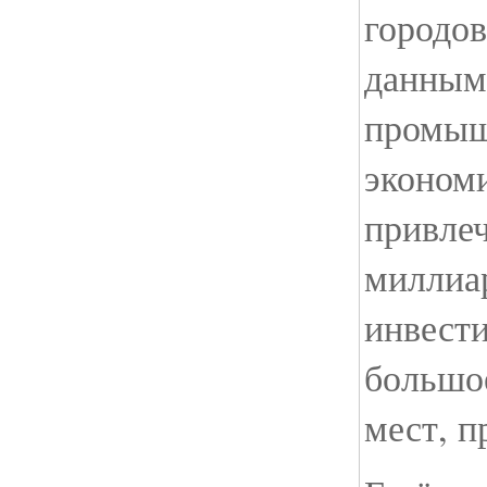
городов
данным
промыш
экономи
привлеч
миллиар
инвести
большое
мест, п