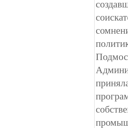
создав
соискат
сомнени
политик
Подмос
Админи
принял
програ
собств
промыш