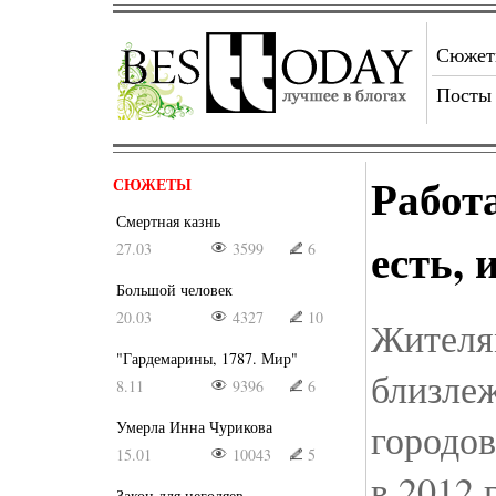
Сюже
Посты
Работа
СЮЖЕТЫ
Смертная казнь
есть, 
27.03
3599
6
Большой человек
20.03
4327
10
Жителя
"Гардемарины, 1787. Мир"
близле
8.11
9396
6
городов
Умерла Инна Чурикова
15.01
10043
5
в 2012 
Закон для негодяев