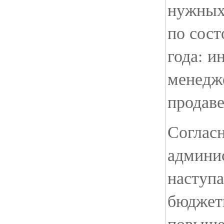
нужных
по сост
года: и
менедже
продаве
Соглас
админис
наступ
бюджет
повышен