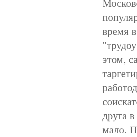
Москов
популяр
время в
"трудоу
этом, с
таргет
работод
соиска
друга в
мало. П