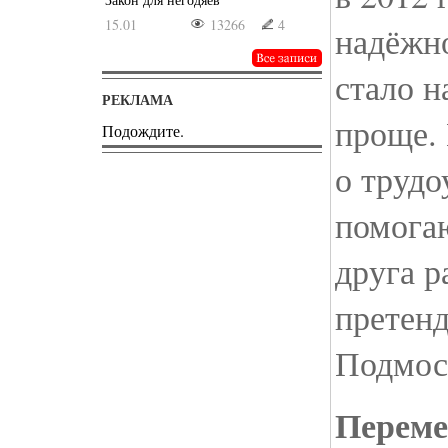
15.01
13266
4
надёжно
стало н
РЕКЛАМА
проще. 
Подождите.
о трудо
помога
друга р
претенд
Подмос
Переме