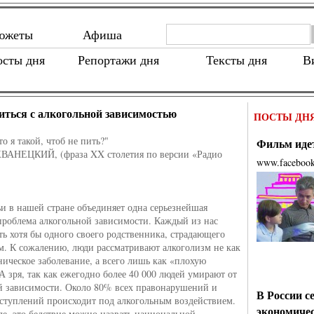
южеты
Афиша
осты дня
Репортажи дня
Тексты дня
В
иться с алкогольной зависимостью
ПОСТЫ ДН
о я такой, чтоб не пить?"
Фильм идет
НЕЦКИЙ, (фраза XX столетия по версии «Радио
www.faceboo
и в нашей стране объединяет одна серьезнейшая
проблема алкогольной зависимости. Каждый из нас
ть хотя бы одного своего родственника, страдающего
м. К сожалению, люди рассматривают алкоголизм не как
ническое заболевание, а всего лишь как «плохую
А зря, так как ежегодно более 40 000 людей умирают от
й зависимости. Около 80% всех правонарушений и
В России с
ступлений происходит под алкогольным воздействием.
экономиче
ле, это бедствие можно назвать национальной