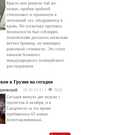
Красть они решили той же
ночью, пробив тройной
стеклопакет и проникнув в
читальный зал, ободравшись в
кровь. Но поскольку протокол
безопасности был соблюден,
похитителям досталось несколько
ветхих брошюр, не имеющих
рыночной стоимости. Это стало
началом большого
международного полицейского
расследования.
еков в Грузии на сегодня
триевский
19.10 11:11 |
7624
Сегодня минуло две недели с
овели
от
kotyaravesel
от
Анна Бойко
протестов 4 октября, и в
Сакартвело за это время
прибавилось 62 новых
политзаключенных.