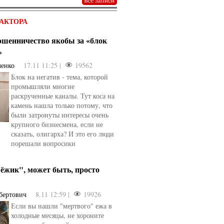
АКТОРА
мошенничество якобы за «блок
»
ченко
17.11 11:25 |
19562
Блок на негатив - тема, которой
промышляли многие
раскрученные каналы. Тут коса на
камень нашла только потому, что
были затронуты интересы очень
крупного бизнесмена, если не
сказать, олигарха? И это его люди
порешали вопросики
ёжик", может быть, просто
бертович
8.11 12:59 |
19926
Если вы нашли "мертвого" ежа в
холодные месяцы, не хороните