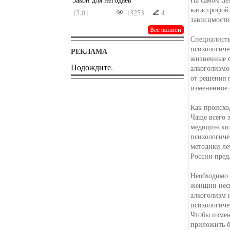
катастрофой
15.01
13253
4
зависимости
Специалисты
психологиче
РЕКЛАМА
жизненные с
Подождите.
алкоголизмо
от решения 
измененное 
Как происхо
Чаще всего 
медицинских
психологиче
методики ле
России пред
Необходимо 
женщин неск
алкоголизм и
психологиче
Чтобы измен
приложить 