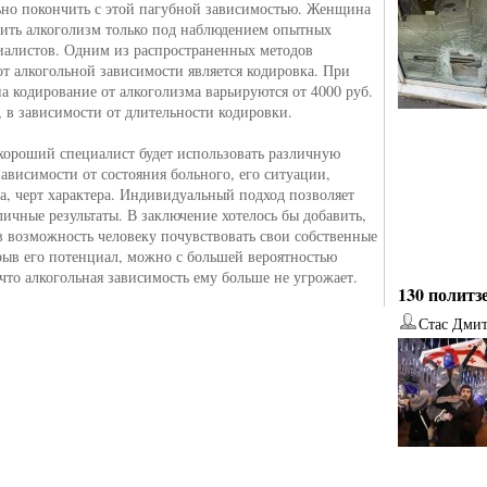
ьно покончить с этой пагубной зависимостью. Женщина
ить алкоголизм только под наблюдением опытных
иалистов. Одним из распространенных методов
от алкогольной зависимости является кодировка. При
на кодирование от алкоголизма варьируются от 4000 руб.
., в зависимости от длительности кодировки.
 хороший специалист будет использовать различную
зависимости от состояния больного, его ситуации,
а, черт характера. Индивидуальный подход позволяет
личные результаты. В заключение хотелось бы добавить,
в возможность человеку почувствовать свои собственные
рыв его потенциал, можно с большей вероятностью
 что алкогольная зависимость ему больше не угрожает.
130 политз
Стас Дми
от
Наталья Верхова
от
Ирина Ин