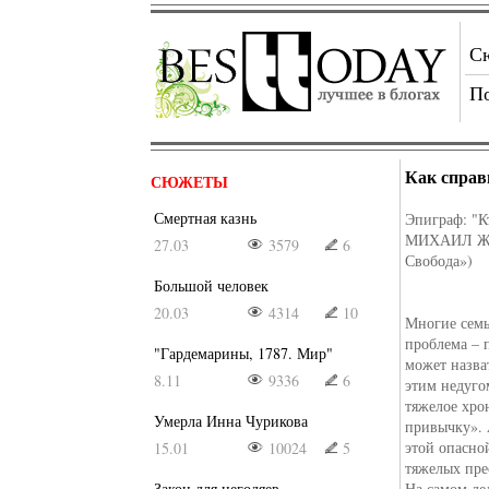
С
П
Как справ
СЮЖЕТЫ
Смертная казнь
Эпиграф: "Кт
МИХАИЛ ЖВА
27.03
3579
6
Свобода»)
Большой человек
20.03
4314
10
Многие семь
проблема – 
"Гардемарины, 1787. Мир"
может назва
8.11
9336
6
этим недуго
тяжелое хро
Умерла Инна Чурикова
привычку». 
этой опасно
15.01
10024
5
тяжелых пре
Закон для негодяев
На самом де