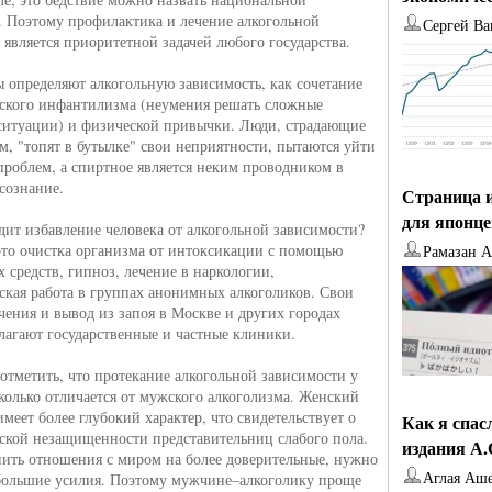
. Поэтому профилактика и лечение алкогольной
Сергей Ва
 является приоритетной задачей любого государства.
 определяют алкогольную зависимость, как сочетание
ского инфантилизма (неумения решать сложные
итуации) и физической привычки. Люди, страдающие
м, "топят в бутылке" свои неприятности, пытаются уйти
проблем, а спиртное является неким проводником в
сознание.
Страница и
для японц
дит избавление человека от алкогольной зависимости?
это очистка организма от интоксикации с помощью
Рамазан 
 средств, гипноз, лечение в наркологии,
ская работа в группах анонимных алкоголиков. Свои
чения и вывод из запоя в Москве и других городах
лагают государственные и частные клиники.
отметить, что протекание алкогольной зависимости у
олько отличается от мужского алкоголизма. Женский
меет более глубокий характер, что свидетельствует о
Как я спас
ской незащищенности представительниц слабого пола.
издания А
ить отношения с миром на более доверительные, нужно
Аглая Аш
большие усилия. Поэтому мужчине–алкоголику проще