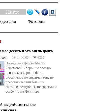
идео дня
Фото дня
Я
 час десять и это очень долго
k.com
18.11 00:03 |
6897
Посмотрели фильм Марии
Ефремовой «Хорошие соседи»
про то, как хорошо быть
русскими, а не англичанами, не
представителями бывших
союзных республик, не евреями и
особенно не Лениным
ейчас действительно
ский спад