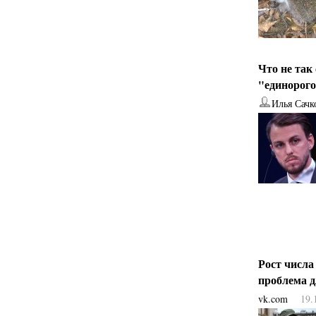
Что не так
"единорог
Илья Сачк
Рост числа
проблема 
vk.com
19.