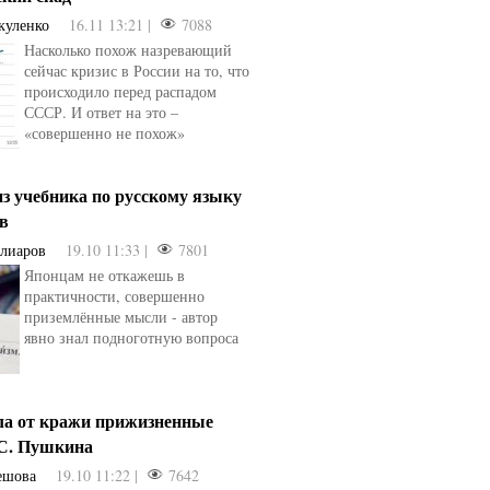
куленко
16.11 13:21 |
7088
Насколько похож назревающий
сейчас кризис в России на то, что
происходило перед распадом
СССР. И ответ на это –
«совершенно не похож»
з учебника по русскому языку
ев
Алиаров
19.10 11:33 |
7801
Японцам не откажешь в
практичности, совершенно
приземлённые мысли - автор
явно знал подноготную вопроса
ла от кражи прижизненные
.С. Пушкина
ешова
19.10 11:22 |
7642