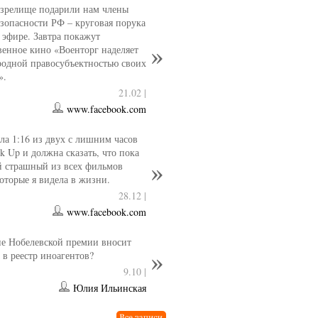
 зрелище подарили нам члены
езопасности РФ – круговая порука
 эфире. Завтра покажут
венное кино «Военторг наделяет
одной правосубъектностью своих
».
21.02 |
www.facebook.com
ла 1:16 из двух с лишним часов
k Up и должна сказать, что пока
й страшный из всех фильмов
которые я видела в жизни.
28.12 |
www.facebook.com
е Нобелевской премии вносит
 в реестр иноагентов?
9.10 |
Юлия Ильинская