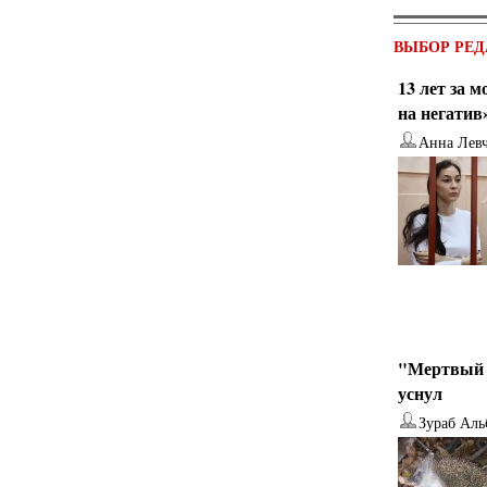
ВЫБОР РЕД
13 лет за 
на негатив
Анна Лев
"Мертвый 
уснул
Зураб Аль