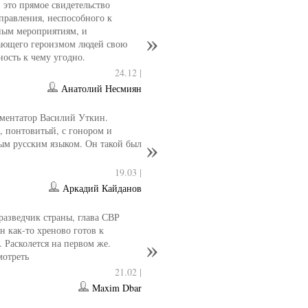
- это прямое свидетельство
управления, неспособного к
ным мероприятиям, и
ющего героизмом людей свою
ность к чему угодно.
24.12 |
Анатолий Несмиян
ментатор Василий Уткин.
 понтовитый, с гонором и
ым русским языком. Он такой был
19.03 |
Аркадий Кайданов
разведчик страны, глава СВР
 как-то хреново готов к
. Расколется на первом же.
мотреть
21.02 |
Maxim Dbar