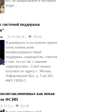
его, не выбрасывайте в мусорное
ведро...
 с системой поддержки
ов"
ов
25.10 08:54 |
20310
Я развёрнуто и на полном серьезе
готов помочь всем
интересующимся темой
поддержки «единорогов» советом
о том, что не так с нашими
«единорогами». Совет можно
получить по адресу г. Москва,
Лефортовский Вал, д. 5 а/я 201,
ФКУ СИЗО-2
 политзаключенных как новая
для ФСИН
10 13:21 |
20138
В силу специфики этой