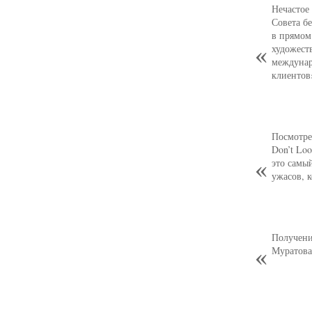
Нечастое
Совета б
в прямом
художест
междунар
клиентов
Посмотре
Don’t Loo
это самы
ужасов, 
Получени
Муратова