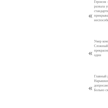
Героизм 
развала 
стандарт
прикрыва
неспособ
Умер ком
Сложный,
прекрасн
один
Главный 
Нарышкин
допросам
Больно с