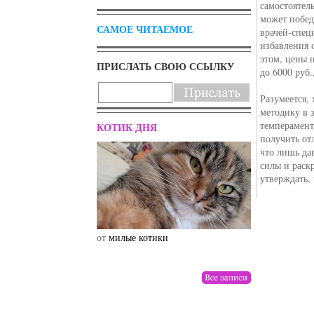
самостоятел
может побед
САМОЕ ЧИТАЕМОЕ
врачей-спец
избавления 
этом, цены 
ПРИСЛАТЬ СВОЮ ССЫЛКУ
до 6000 руб
Разумеется,
методику в 
темперамент
КОТИК ДНЯ
получить от
что лишь да
силы и раск
утверждать,
от
милые котики
от
drunktwi