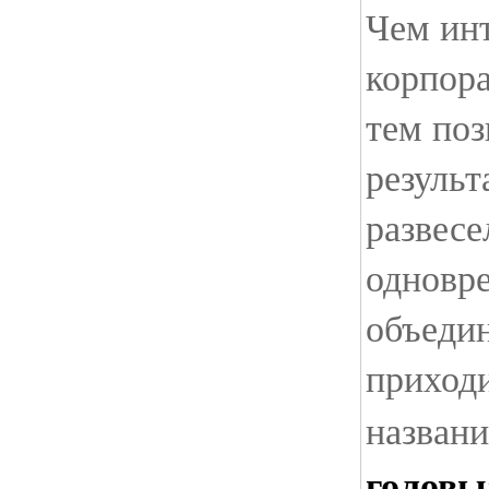
Чем инт
корпор
тем поз
результ
развесе
одновр
объеди
приходи
названи
головы