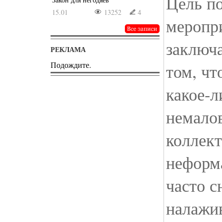
Цель п
15.01
13252
4
меропр
заключа
РЕКЛАМА
Подождите.
том, чт
какое-л
немало
коллект
неформ
часто с
налажи