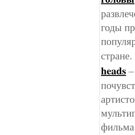
развлеч
годы пр
популя
стране
heads
–
почувст
артисто
мульти
фильма