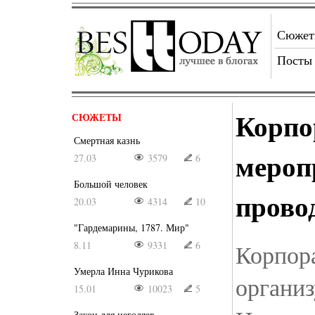
Сюже
Посты
Корпо
СЮЖЕТЫ
Смертная казнь
мероп
27.03
3579
6
Большой человек
прово
20.03
4314
10
"Гардемарины, 1787. Мир"
8.11
9331
6
Корпор
Умерла Инна Чурикова
организ
15.01
10023
5
Закон для негодяев