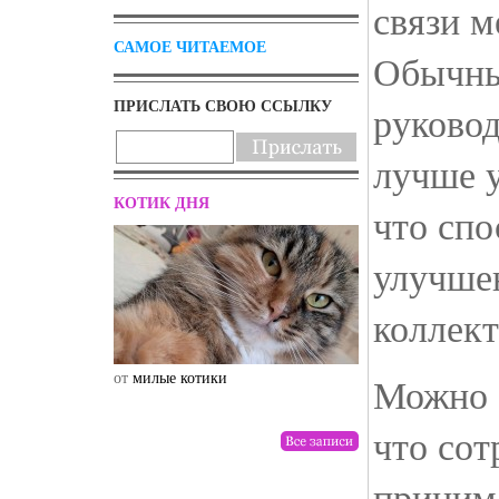
связи м
САМОЕ ЧИТАЕМОЕ
Обычны
ПРИСЛАТЬ СВОЮ ССЫЛКУ
руково
лучше у
КОТИК ДНЯ
что спо
улучше
коллект
от
милые котики
от
drunktwi
Можно 
что сот
приним