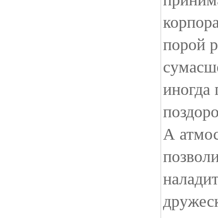
корпора
порой р
сумасш
иногда 
поздоро
А атмо
позволи
наладит
дружес