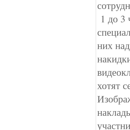
сотрудн
1 до 3 
специал
них на
накидк
видеокл
хотят с
Изобра
наклады
участни