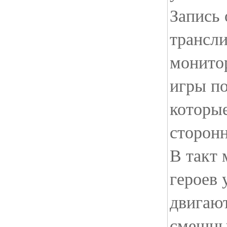
Запись
трансл
монитор
игры п
которы
сторон
В такт
героев 
двигают
смешны