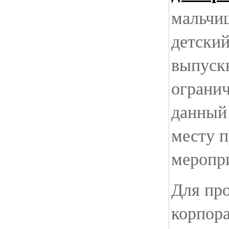
мальчи
детский
выпускн
ограни
данный 
месту 
меропр
Для пр
корпор