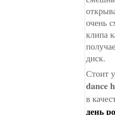
открыв
очень 
клипа к
получа
диск.
Стоит у
dance 
в качес
день р