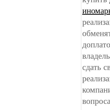
иномар
реализа
обменят
доплато
владел
сдать с
реализ
компани
вопрос