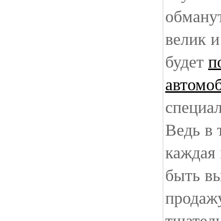
обману
велик 
будет
п
автомо
специа
Ведь в 
каждая
быть в
продажу
тщател