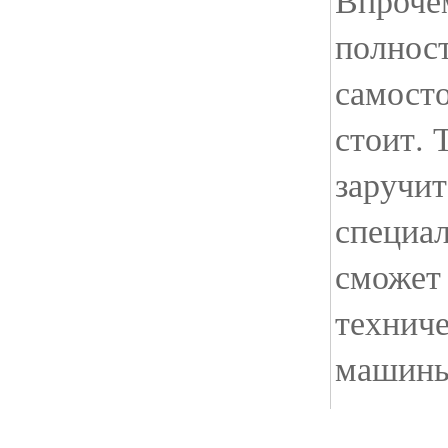
Впроче
полнос
самост
стоит. 
заручи
специал
сможет
техниче
машины