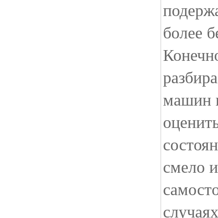
подержа
более б
Конечн
разбира
машин 
оценить
состоян
смело 
самост
случаях