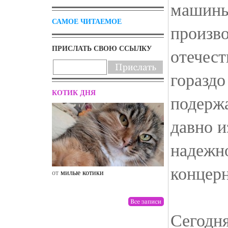
машины
САМОЕ ЧИТАЕМОЕ
произв
ПРИСЛАТЬ СВОЮ ССЫЛКУ
отечес
гораздо
КОТИК ДНЯ
подерж
давно и
надежн
концерн
от
милые котики
от
drunktwi
Сегодн