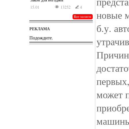
предст
15.01
13252
4
новые 
б.у. ав
РЕКЛАМА
Подождите.
утрачив
Причин 
достато
первых,
может п
приобр
машины