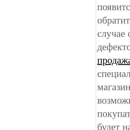
появит
обратит
случае
дефекто
продаж
специа
магазин
возможн
покупат
будет н