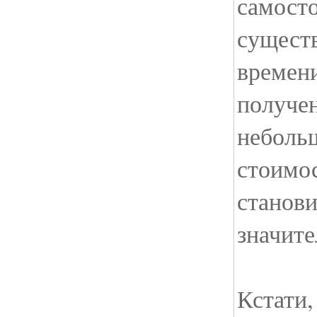
самосто
сущест
времен
получен
неболь
стоимос
станов
значит
Кстати,