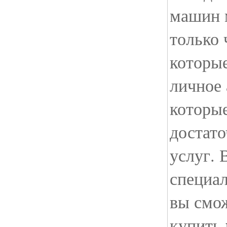
машин 
только 
которые
личное 
которы
достат
услуг. 
специа
вы смож
купить