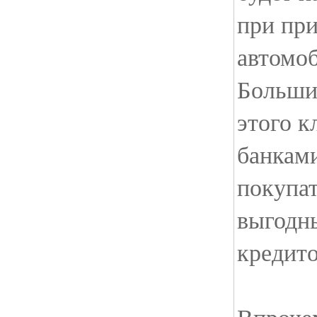
при пр
автомоб
Больши
этого к
банкам
покупа
выгодн
кредито