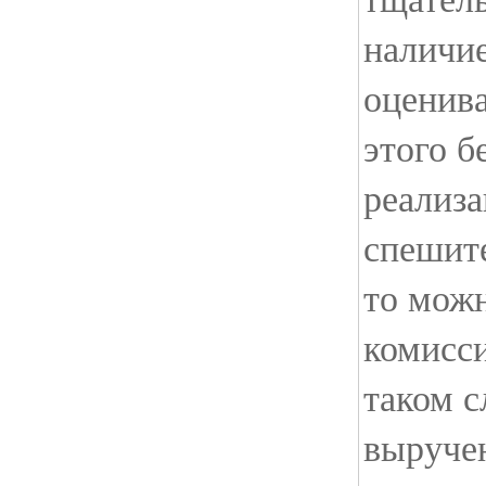
наличи
оценива
этого б
реализа
спешите
то можн
комисс
таком с
выручен