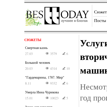
Сюже
Посты
Услуг
СЮЖЕТЫ
Смертная казнь
втори
27.03
3579
6
Большой человек
маши
20.03
4314
10
"Гардемарины, 1787. Мир"
8.11
9332
6
Несмотр
Умерла Инна Чурикова
год про
15.01
10023
5
Закон для негодяев