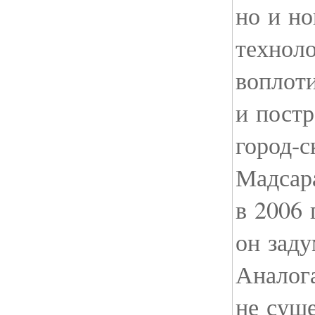
но и н
технол
воплоти
и постр
город-с
Мадсар
в 2006 
он заду
Аналога
не суще