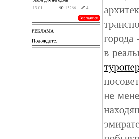
архите
15.01
13266
4
транспо
РЕКЛАМА
города 
Подождите.
в реаль
туропе
посовет
не мене
находя
эмирате
побыва