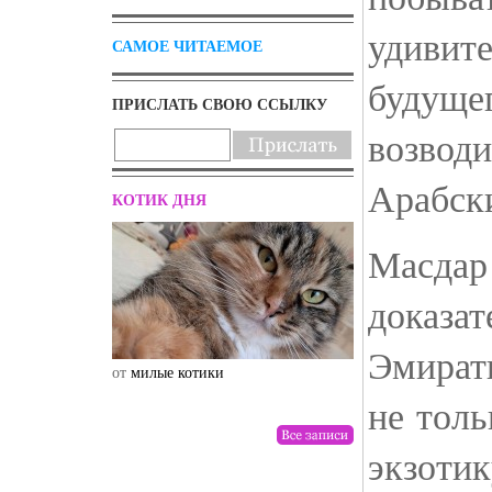
удивит
САМОЕ ЧИТАЕМОЕ
будуще
ПРИСЛАТЬ СВОЮ ССЫЛКУ
возвод
Арабск
КОТИК ДНЯ
Масдар
доказат
Эмират
от
милые котики
от
drunktwi
не толь
экзотик