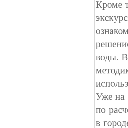
Кроме т
экскурс
ознако
решени
воды. 
методи
использ
Уже на 
по расч
в город