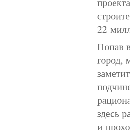
проект
строит
22 милл
Попав 
город,
заметит
подчин
рацион
здесь р
и прох