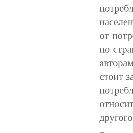
потреб
населе
от потр
по стра
авторам
стоит з
потреб
относи
другого