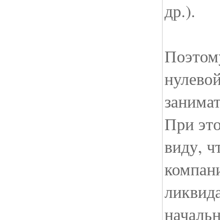
др.).
Поэтом
нулево
занимат
При это
виду, ч
компани
ликвид
начальн