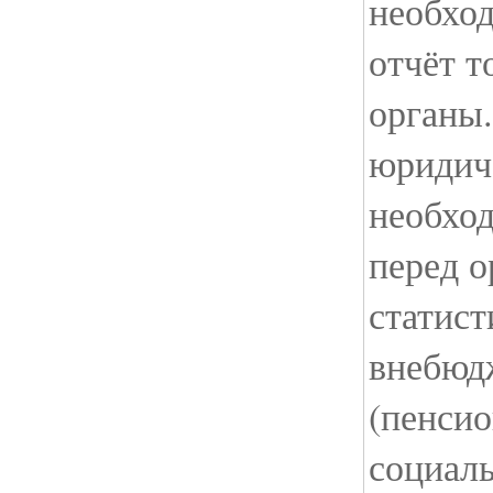
необхо
отчёт т
органы.
юридич
необход
перед о
статист
внебюд
(пенси
социаль