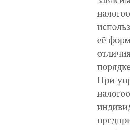
налого
использ
её форм
отличи
порядке
При уп
налого
индиви
предпр