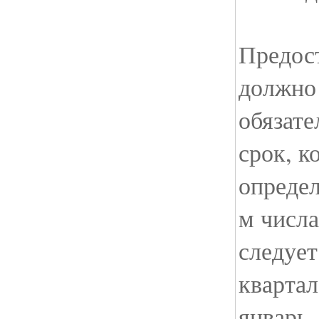
Предос
должно
обязате
срок, 
определ
м числ
следует
квартал
январь,