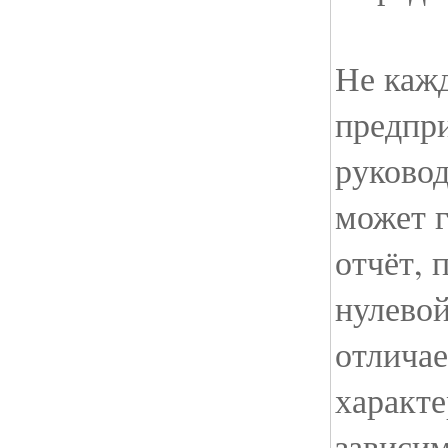
Не каж
предпр
руковод
может г
отчёт, 
нулево
отлича
характ
зависи