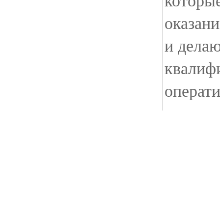
которы
оказани
и делаю
квалиф
операти