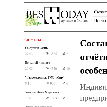
Сюже
Посты
Соста
СЮЖЕТЫ
Смертная казнь
отчётн
27.03
3585
6
Большой человек
особе
20.03
4320
10
"Гардемарины, 1787. Мир"
8.11
9361
6
Индиви
Умерла Инна Чурикова
предпр
15.01
10030
5
Закон для негодяев