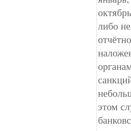
октябрь
либо н
отчётно
наложе
органам
санкци
небольш
этом с
банковс