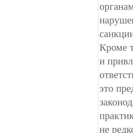
органам
наруше
санкции
Кроме т
и привл
ответст
это пре
законод
практик
не редк