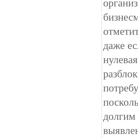
органи
бизнесм
отметит
даже ес
нулевая
разблок
потребу
посколь
долгим
выявле