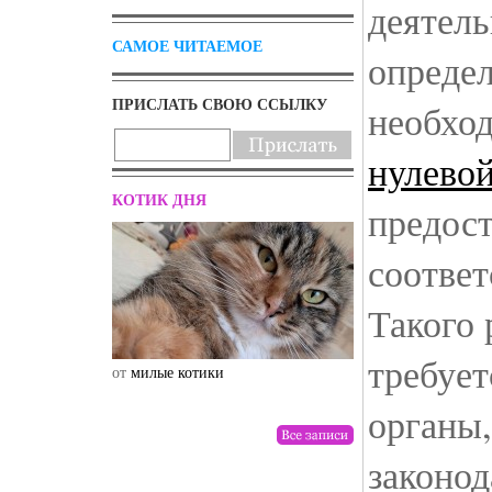
деятел
САМОЕ ЧИТАЕМОЕ
опреде
ПРИСЛАТЬ СВОЮ ССЫЛКУ
необхо
нулевой
КОТИК ДНЯ
предост
соотве
Такого 
требует
от
милые котики
от
drunktwi
органы
законод