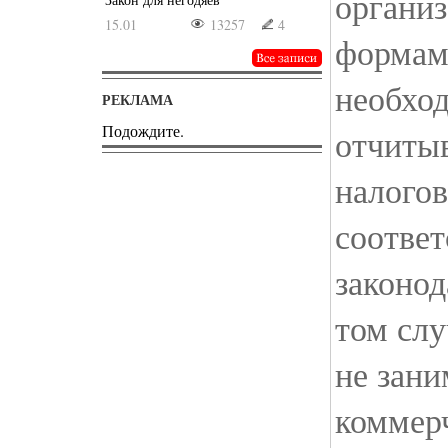
органи
15.01
13257
4
формам
необхо
РЕКЛАМА
Подождите.
отчитыв
налого
соответ
законод
том слу
не зани
коммер