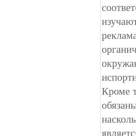
соотве
изучают
реклама
органи
окружа
испорти
Кроме т
обязаны
наскол
являетс