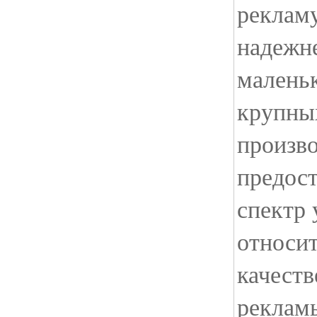
реклам
надежне
маленьк
крупны
произво
предос
спектр 
относит
качеств
рекламы