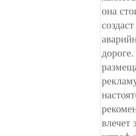
она сто
создаст
аварийн
дороге
размещ
рекламу
настоят
рекомен
влечет 