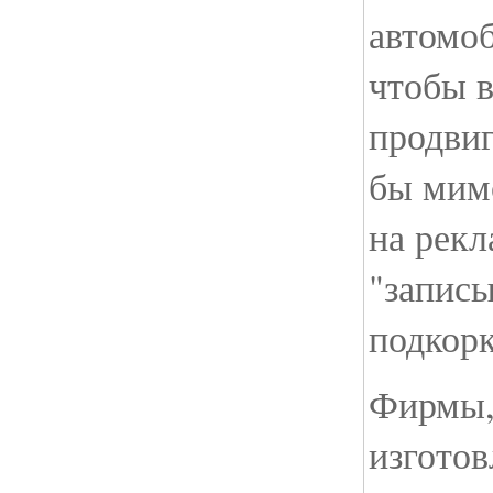
автомо
чтобы в
продвиг
бы мим
на рек
"запис
подкорк
Фирмы,
изготов