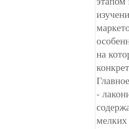
этапом 
изучен
маркет
особенн
на кото
конкре
Главное
- лакон
содерж
мелких 