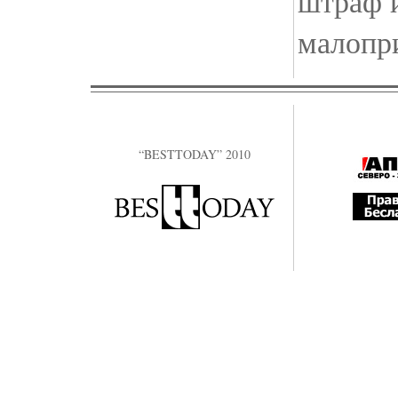
штраф 
малопр
“BESTTODAY” 2010