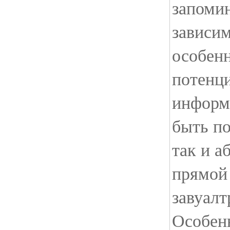
запоми
зависим
особен
потенц
информ
быть по
так и а
прямой
завуалт
Особен