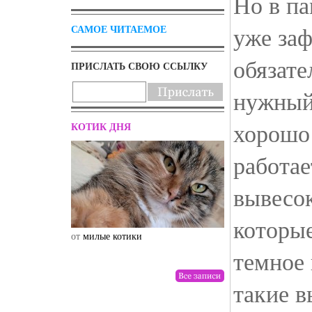
Но в п
уже заф
САМОЕ ЧИТАЕМОЕ
обязате
ПРИСЛАТЬ СВОЮ ССЫЛКУ
нужный
хорошо 
КОТИК ДНЯ
работае
вывесок
которы
от
милые котики
от
drunktwi
темное
такие 