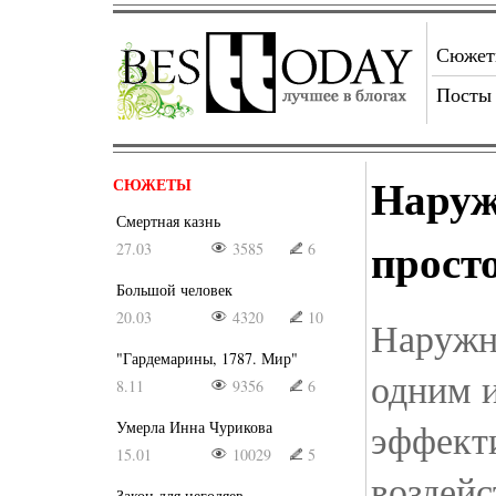
Сюже
Посты
Наруж
СЮЖЕТЫ
Смертная казнь
прост
27.03
3585
6
Большой человек
20.03
4320
10
Наружн
"Гардемарины, 1787. Мир"
одним и
8.11
9356
6
эффект
Умерла Инна Чурикова
15.01
10029
5
воздейс
Закон для негодяев