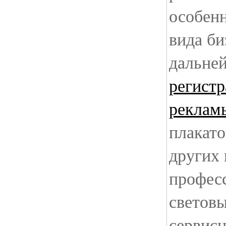
особенн
вида би
дальне
регист
реклам
плакато
других 
профес
световы
сервисн