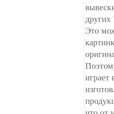
вывеск
других 
Это мо
картинк
оригин
Поэтом
играет
изгото
продукц
что от 