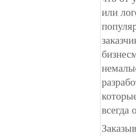
или лог
популя
заказчи
бизнес
немалые
разрабо
которы
всегда 
Заказы