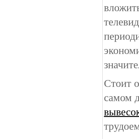
вложить
телевид
периоди
экономи
значите
Стоит о
самом 
вывесо
трудое