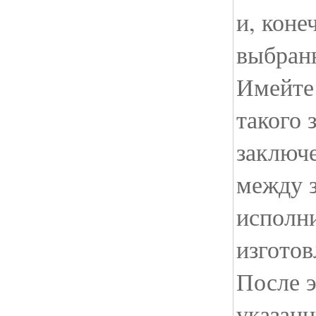
и, коне
выбран
Имейте 
такого 
заключ
между з
исполн
изготов
После э
указанн