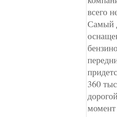
всего н
Самый 
оснаще
бензино
передни
придетс
360 тыс
дорого
момент