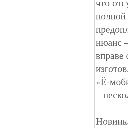
что отс
полной
предопл
нюанс –
вправе 
изготов
«Ё-моб
– неско
Новинка