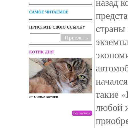
назад 
предст
САМОЕ ЧИТАЕМОЕ
страны 
ПРИСЛАТЬ СВОЮ ССЫЛКУ
экземпл
эконом
КОТИК ДНЯ
автомоб
начался
такие «
от
милые котики
от
drunktwi
любой 
приобре