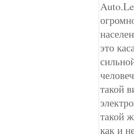
Auto.Le
огромн
населен
это кас
сильно
челове
такой в
электр
такой ж
как и н