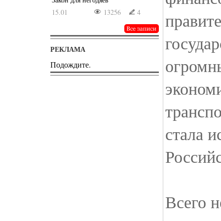
15.01
13256
4
правит
госуда
РЕКЛАМА
огромны
Подождите.
эконом
транспо
стала 
Россий
Всего н