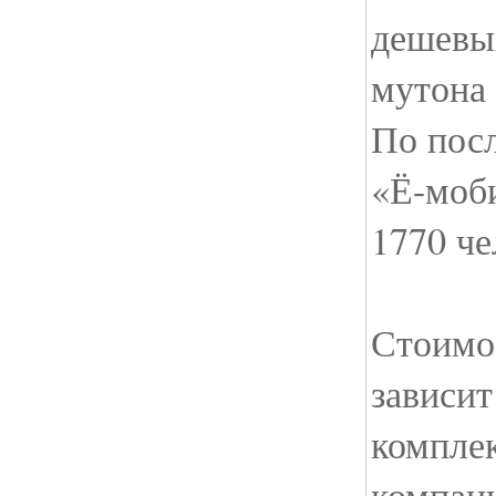
дешевы
мутона 
По пос
«Ё-моби
1770 че
Стоимос
зависит
компле
компани