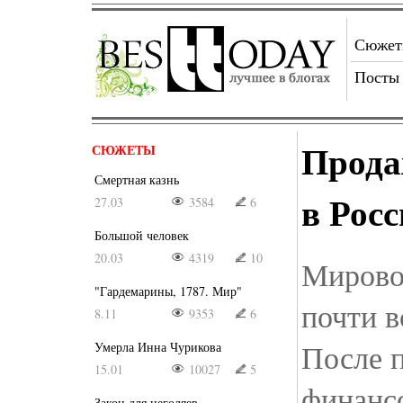
Сюже
Посты
Прода
СЮЖЕТЫ
Смертная казнь
в Рос
27.03
3584
6
Большой человек
20.03
4319
10
Мирово
"Гардемарины, 1787. Мир"
почти в
8.11
9353
6
После 
Умерла Инна Чурикова
15.01
10027
5
финанс
Закон для негодяев