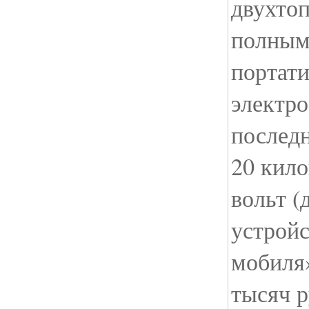
двухто
полным
портат
электр
послед
20 кило
вольт (
устройс
мобиля»
тысяч р