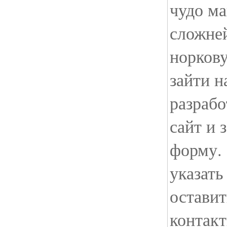
чудо ма
сложней
норков
зайти н
разраб
сайт и
форму.
указать
остави
контак