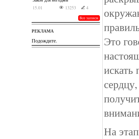
15.01
13253
4
окружа
правиль
РЕКЛАМА
Это гов
Подождите.
настоя
искать 
сердцу,
получи
внимани
На этап