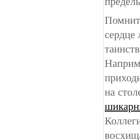
предел
Помнит
сердце
таинств
Наприм
приходи
на стол
шикарн
Коллеги
восхищ