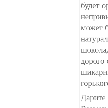
будет о
непривы
может б
натурал
шоколад
дорого 
шикарн
горьког
Дарите