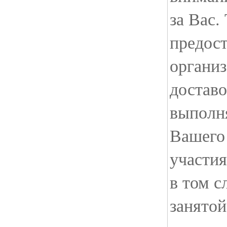
за Вас.
предост
органи
доставо
выполня
Вашего
участия
в том с
занятой