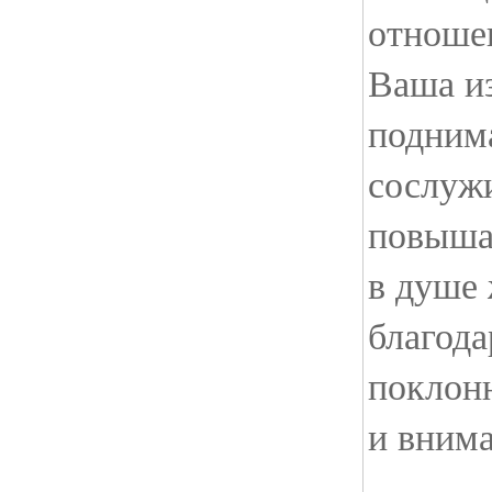
отноше
Ваша и
поднима
сослужи
повыша
в душе
благода
поклонн
и внима