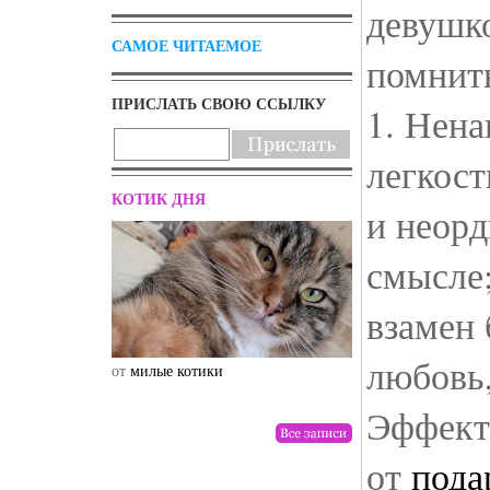
девушк
САМОЕ ЧИТАЕМОЕ
помнить
ПРИСЛАТЬ СВОЮ ССЫЛКУ
1. Нена
легкост
КОТИК ДНЯ
и неор
смысле;
взамен 
любовь,
от
милые котики
от
drunktwi
Эффект
от
пода