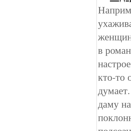
Наприм
ухажива
женщин
в рома
настрое
кто-то 
думает.
даму на
поклон
подсозн