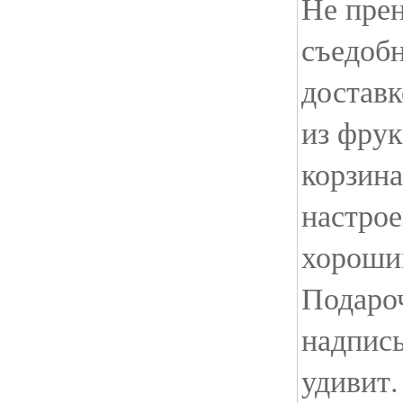
Не прен
съедоб
доставк
из фрук
корзин
настрое
хороши
Подаро
надпись
удивит