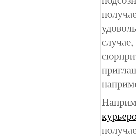
получае
удоволь
случае,
сюрприз
приглаш
наприм
Наприм
курьеро
получае