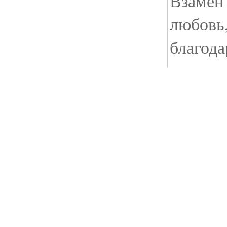
Взамен
любовь,
благода