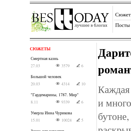
Сюже
Посты
Дарит
СЮЖЕТЫ
Смертная казнь
роман
27.03
3579
6
Большой человек
20.03
4314
10
Каждая
"Гардемарины, 1787. Мир"
и много
8.11
9339
6
бутоне,
Умерла Инна Чурикова
15.01
10024
5
раскрыв
Закон для негодяев