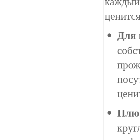
каждый
ценится
Для 
собс
прож
посу
цени
Плю
круг