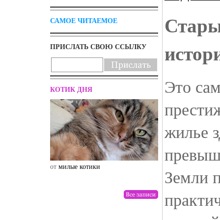
Стары
САМОЕ ЧИТАЕМОЕ
истор
ПРИСЛАТЬ СВОЮ ССЫЛКУ
Это сам
КОТИК ДНЯ
престиж
жилье з
превыша
от
милые котики
от
drunktwi
Земли п
практич