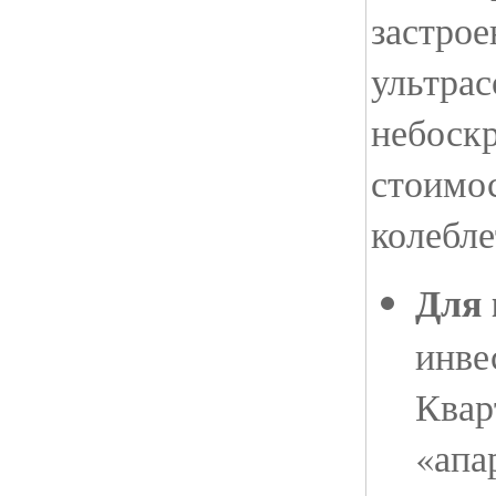
застро
ультра
небоск
стоимос
колебле
Для 
инве
Квар
«апа