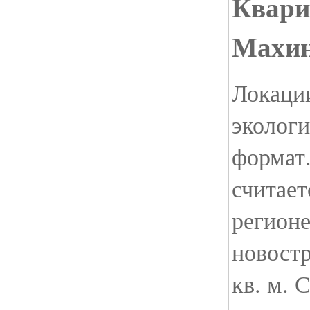
Квариa
Махин
Локации
эколог
формат.
считае
регионе
новостр
кв. м. 