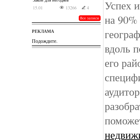
Успех 
15.01
13266
4
на 90% 
географ
РЕКЛАМА
Подождите.
вдоль п
его рай
специф
аудитор
разобра
помож
недвиж