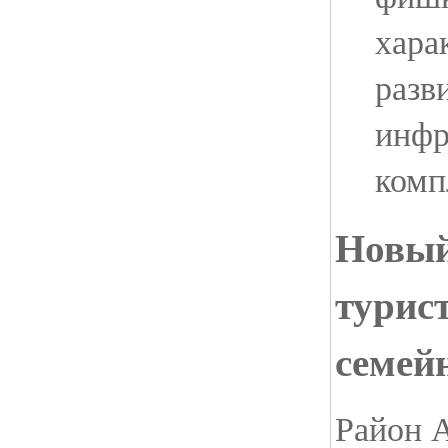
хара
разв
инфр
комп
Новый
турис
семей
Район 