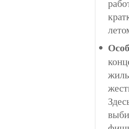
рабо
крат
лето
Особ
конц
жиль
жест
Здес
выби
фиш