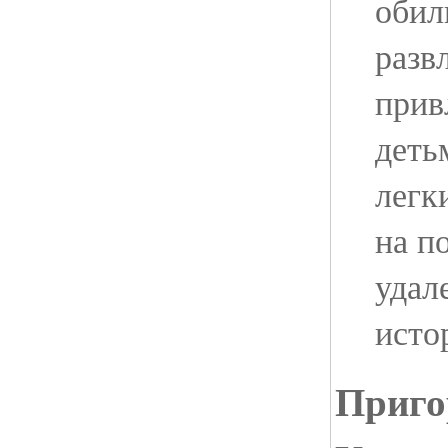
обил
разв
прив
деть
легк
на п
удал
исто
Приго