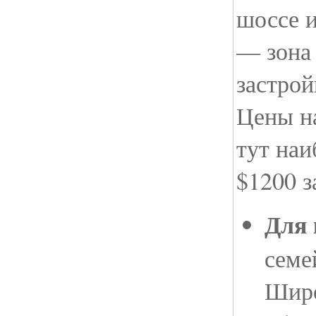
шоссе 
— зона
застрой
Цены на
тут наи
$1200 за
Для 
семе
Широ