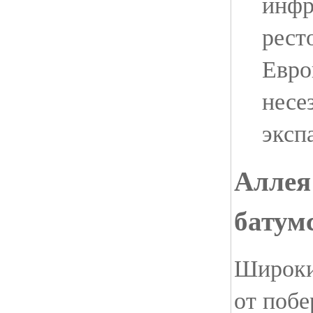
инфр
рест
Евро
несе
эксп
Аллея
батум
Широки
от побе