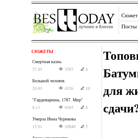
Сюже
Посты
Топов
СЮЖЕТЫ
Смертная казнь
Батум
27.03
3597
6
Большой человек
для жи
20.03
4326
10
"Гардемарины, 1787. Мир"
сдачи
8.11
9385
6
Умерла Инна Чурикова
15.01
10040
5
Закон для негодяев