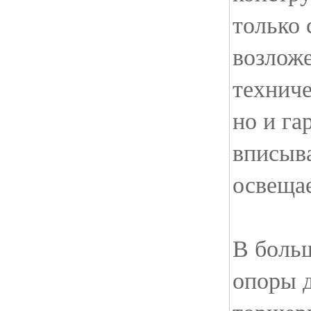
только 
возлож
технич
но и г
вписыв
освещае
В больш
опоры 