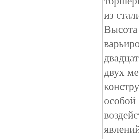
торшер
из стал
Высота
варьиро
двадцат
двух м
констр
особой 
воздей
явлени