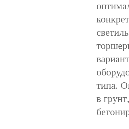
оптима
конкре
светиль
торшер
вариант
оборуд
типа. О
в грунт
бетони