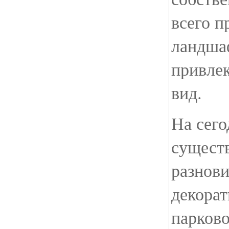
всего п
ландша
привле
вид.
На сег
сущест
разнов
декорат
парков