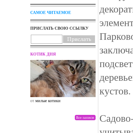
декорат
САМОЕ ЧИТАЕМОЕ
элемен
ПРИСЛАТЬ СВОЮ ССЫЛКУ
Парков
заключа
КОТИК ДНЯ
подсвет
деревье
кустов.
от
милые котики
от
drunktwi
Садово
учитыва