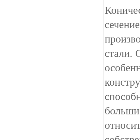
Кониче
сечени
произво
стали.
особен
констру
способ
больши
относи
собств