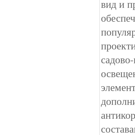
вид и п
обеспе
популя
проект
садово-
освеще
элемен
дополн
антико
состава