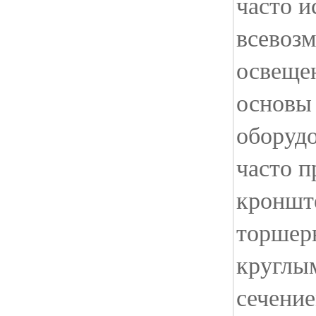
часто и
всевоз
освещен
основы 
оборудо
часто 
кроншт
торшерн
круглы
сечени