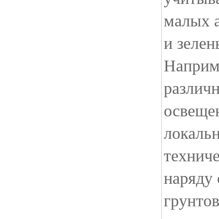
малых 
и зелен
Наприм
различ
освеще
локальн
техниче
наряду
грунто