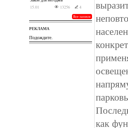
выразит
15.01
13256
4
неповто
населен
РЕКЛАМА
Подождите.
конкрет
примен
освещен
напрям
парков
Последн
как фун