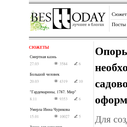
Сюже
Посты
Опоры
СЮЖЕТЫ
Смертная казнь
необх
27.03
3584
6
Большой человек
садов
20.03
4319
10
"Гардемарины, 1787. Мир"
оформ
8.11
9353
6
Умерла Инна Чурикова
Для соз
15.01
10027
5
Закон для негодяев