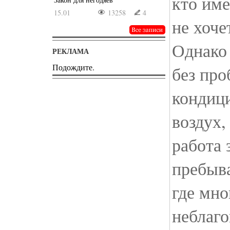
кто име
15.01
13258
4
не хоче
Однако 
РЕКЛАМА
Подождите.
без про
кондиц
воздух,
работа 
пребыв
где мно
неблаг