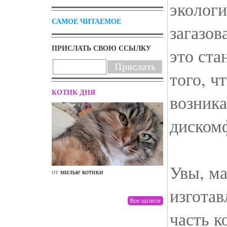
экологи
САМОЕ ЧИТАЕМОЕ
загазов
ПРИСЛАТЬ СВОЮ ССЫЛКУ
это ста
того, ч
КОТИК ДНЯ
возник
диском
Увы, ма
от
милые котики
от
drunktwi
изгота
часть к