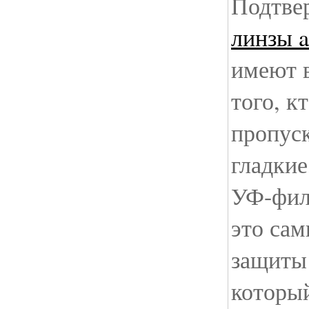
Подтве
линзы a
имеют 
того, к
пропус
гладкие
УФ-филь
это са
защиты 
который