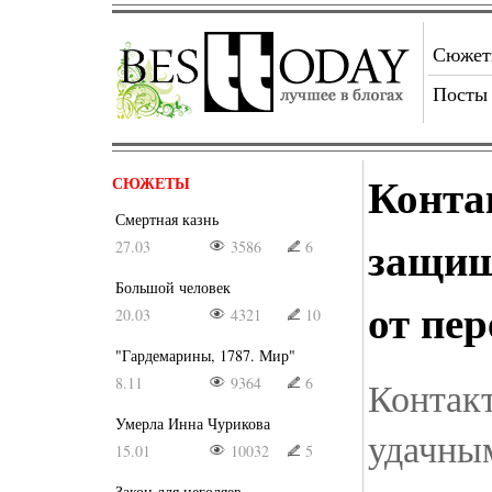
Сюже
Посты
Конта
СЮЖЕТЫ
Смертная казнь
защищ
27.03
3586
6
Большой человек
от пе
20.03
4321
10
"Гардемарины, 1787. Мир"
8.11
9364
6
Контак
Умерла Инна Чурикова
удачным
15.01
10032
5
Закон для негодяев