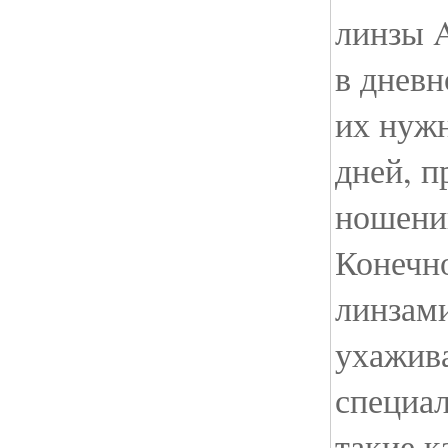
линзы 
в дневн
их нужн
дней, 
ношении
Конечно
линзами
ухажива
специа
такие 