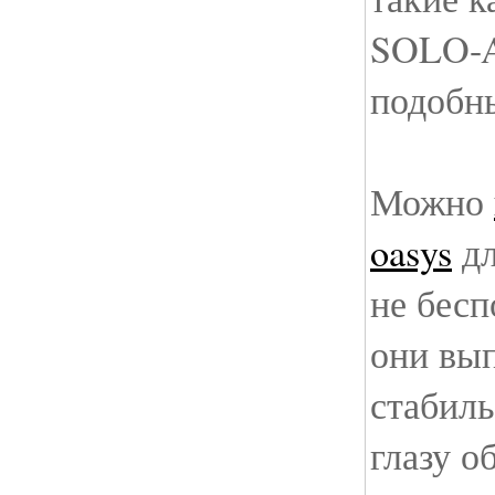
SOLO-A
подобн
Можно
oasys
дл
не бесп
они вып
стабиль
глазу о