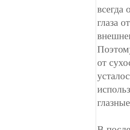
всегда 
глаза о
внешнег
Поэтому
от сухо
усталос
исполь
глазные
В посл