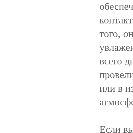
обеспеч
контак
того, о
увлаже
всего д
провели
или в и
атмосф
Если в