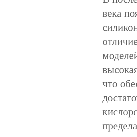
века по
силикон
отличи
моделей
высокая
что обе
достат
кислоро
предела