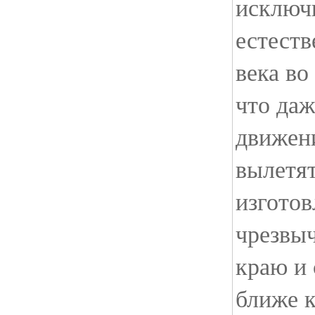
исключ
естест
века во
что даж
движен
вылетят
изготов
чрезвы
краю и 
ближе к