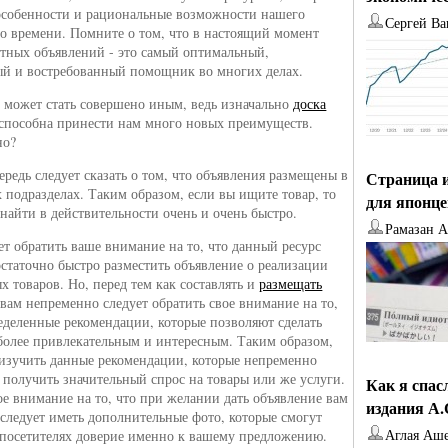
особенности и рациональные возможности нашего
Сергей Ва
о времени. Помните о том, что в настоящий момент
атных объявлений - это самый оптимальный,
й и востребованный помощник во многих делах.
е может стать совершено иным, ведь изначально
доска
способна принести нам много новых преимуществ.
но?
ередь следует сказать о том, что объявления размещены в
Страница и
 подразделах. Таким образом, если вы ищите товар, то
для японц
 найти в действительности очень и очень быстро.
Рамазан 
ет обратить ваше внимание на то, что данный ресурс
остаточно быстро разместить объявление о реализации
х товаров. Но, перед тем как составлять и
размещать
 вам непременно следует обратить свое внимание на то,
ределенные рекомендации, которые позволяют сделать
более привлекательным и интересным. Таким образом,
 изучить данные рекомендации, которые непременно
 получить значительный спрос на товары или же услуги.
Как я спас
ое внимание на то, что при желании дать объявление вам
издания А
следует иметь дополнительные фото, которые смогут
Аглая Аш
 посетителях доверие именно к вашему предложению.