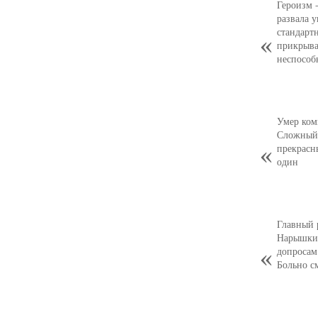
Героизм 
развала 
стандарт
прикрыва
неспособ
Умер ком
Сложный,
прекрасн
один
Главный 
Нарышкин
допросам
Больно с