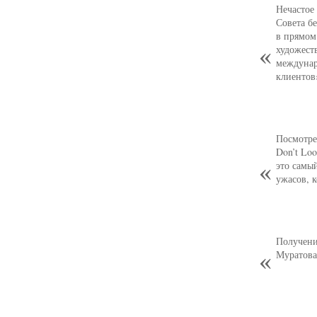
Нечастое
Совета б
в прямом
художест
междунар
клиентов
Посмотре
Don’t Loo
это самы
ужасов, 
Получени
Муратова