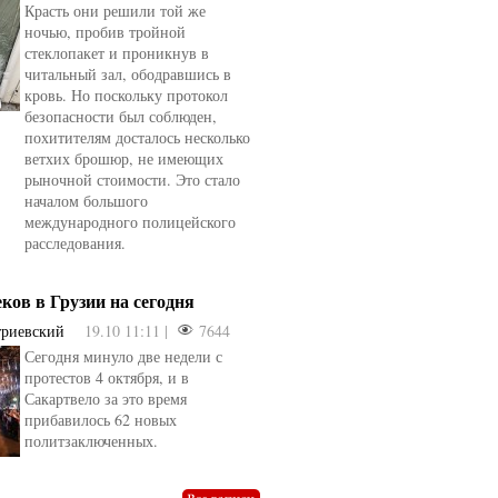
Красть они решили той же
ночью, пробив тройной
стеклопакет и проникнув в
читальный зал, ободравшись в
кровь. Но поскольку протокол
безопасности был соблюден,
похитителям досталось несколько
ветхих брошюр, не имеющих
рыночной стоимости. Это стало
началом большого
международного полицейского
расследования.
еков в Грузии на сегодня
триевский
19.10 11:11 |
7644
Сегодня минуло две недели с
овели
от
kotyaravesel
от
Анна Бойко
протестов 4 октября, и в
Сакартвело за это время
прибавилось 62 новых
политзаключенных.