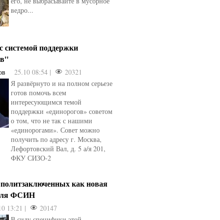
его, не выбрасывайте в мусорное
ведро...
 с системой поддержки
ов"
ов
25.10 08:54 |
20321
Я развёрнуто и на полном серьезе
готов помочь всем
интересующимся темой
поддержки «единорогов» советом
о том, что не так с нашими
«единорогами». Совет можно
получить по адресу г. Москва,
Лефортовский Вал, д. 5 а/я 201,
ФКУ СИЗО-2
 политзаключенных как новая
для ФСИН
10 13:21 |
20147
В силу специфики этой