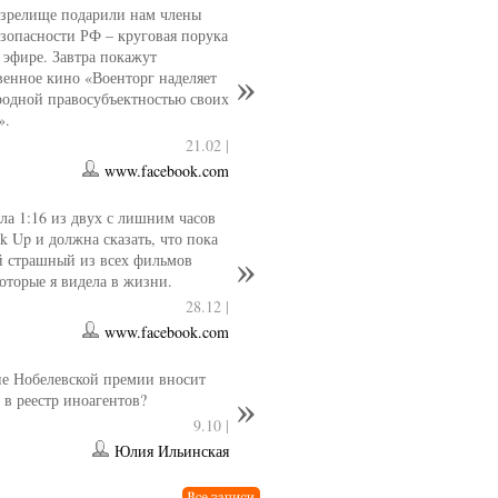
 зрелище подарили нам члены
езопасности РФ – круговая порука
 эфире. Завтра покажут
венное кино «Военторг наделяет
одной правосубъектностью своих
».
21.02 |
www.facebook.com
ла 1:16 из двух с лишним часов
k Up и должна сказать, что пока
й страшный из всех фильмов
которые я видела в жизни.
28.12 |
www.facebook.com
е Нобелевской премии вносит
 в реестр иноагентов?
9.10 |
Юлия Ильинская