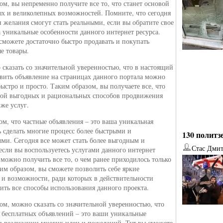
ом, вы непременно получите все то, что станет основой
х и великолепных возможностей. Помните, что сегодня
 желания смогут стать реальными, если вы обратите свое
 уникальные особенности данного интернет ресурса.
 сможете достаточно быстро продавать и покупать
е товары.
 сказать со значительной уверенностью, что в настоящий
вить объявление на страницах данного портала можно
быстро и просто. Таким образом, вы получаете все, что
вой выгодных и рациональных способов продвижения
 же услуг.
ом, что частные объявления – это ваша уникальная
 сделать многие процесс более быстрыми и
130 политз
ми. Сегодня все может стать более выгодным и
Стас Дми
если вы воспользуетесь услугами данного интернет
 можно получить все то, о чем ранее приходилось только
ким образом, вы сможете позволить себе яркие
от
Наталья Верхова
от
Ирина Ин
 и возможности, ради которых в действительности
чить все способы использования данного проекта.
ом, можно сказать со значительной уверенностью, что
т бесплатных объявлений – это ваши уникальные
 реализации многих идеи и пожеланий. Тут вы сможете