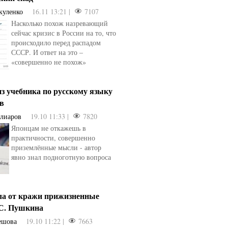
куленко
16.11 13:21 |
7107
Насколько похож назревающий
сейчас кризис в России на то, что
происходило перед распадом
СССР. И ответ на это –
«совершенно не похож»
з учебника по русскому языку
ев
Алиаров
19.10 11:33 |
7820
Японцам не откажешь в
практичности, совершенно
приземлённые мысли - автор
явно знал подноготную вопроса
ла от кражи прижизненные
.С. Пушкина
ешова
19.10 11:22 |
7663