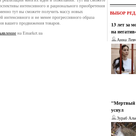
рспективы интенсивного и рационального приобретения
именно тут вы сможете получить массу новых
ВЫБОР РЕД
й интенсивного и не менее прогрессивного образа
я вашего продвижения товаров.
13 лет за 
на негатив
ъявление
на Emarket.ua
Анна Лев
"Мертвый 
уснул
Зураб Аль