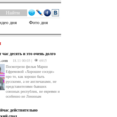
идео дня
Фото дня
Я
 час десять и это очень долго
k.com
18.11 00:03 |
6915
Посмотрели фильм Марии
Ефремовой «Хорошие соседи»
про то, как хорошо быть
русскими, а не англичанами, не
представителями бывших
союзных республик, не евреями и
особенно не Лениным
ейчас действительно
ский спад