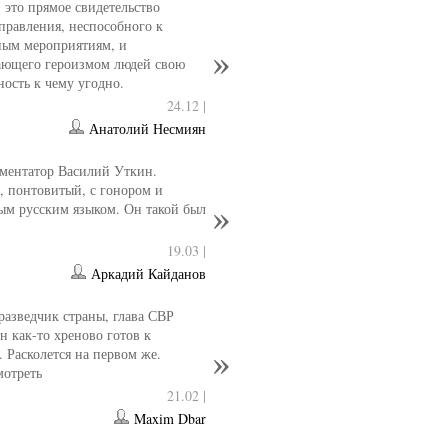
- это прямое свидетельство
управления, неспособного к
ным мероприятиям, и
ющего героизмом людей свою
ность к чему угодно.
24.12 |
Анатолий Несмиян
ментатор Василий Уткин.
 понтовитый, с гонором и
ым русским языком. Он такой был
19.03 |
Аркадий Кайданов
разведчик страны, глава СВР
 как-то хреново готов к
. Расколется на первом же.
мотреть
21.02 |
Maxim Dbar