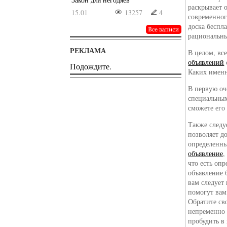
раскрывает 
15.01
13257
4
современног
доска беспл
рациональны
РЕКЛАМА
В целом, вс
объявлений
Подождите.
Каких имен
В первую оч
специальных
сможете его
Также следу
позволяет д
определенны
объявление
,
что есть оп
объявление 
вам следует
помогут вам
Обратите св
непременно 
пробудить в