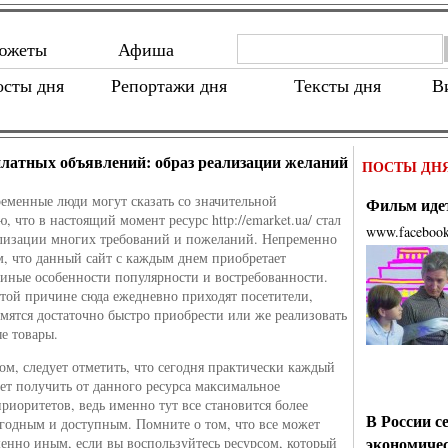
южеты
Афиша
осты дня
Репортажи дня
Тексты дня
В
платных объявлений: образ реализации желаний
ПОСТЫ ДН
еменные люди могут сказать со значительной
Фильм идет
, что в настоящий момент ресурс http://emarket.ua/ стал
www.faceboo
лизации многих требований и пожеланий. Непременно
м, что данный сайт с каждым днем приобретает
иные особенности популярности и востребованности.
той причине сюда ежедневно приходят посетители,
емятся достаточно быстро приобрести или же реализовать
е товары.
ом, следует отметить, что сегодня практически каждый
ет получить от данного ресурса максимальное
приоритетов, ведь именно тут все становится более
В России с
годным и доступным. Помните о том, что все может
экономиче
шенно иным, если вы воспользуйтесь ресурсом, который