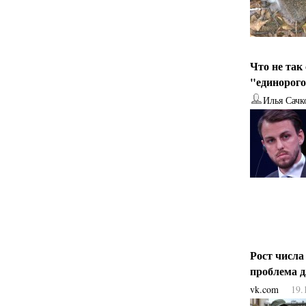
Что не так
"единорог
Илья Сачк
Рост числа
проблема 
vk.com
19.