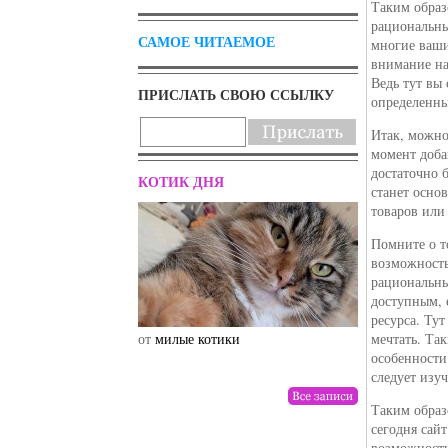
Таким образ
рациональны
САМОЕ ЧИТАЕМОЕ
многие ваши
внимание на
Ведь тут вы
ПРИСЛАТЬ СВОЮ ССЫЛКУ
определенны
Итак, можно
момент доба
достаточно 
КОТИК ДНЯ
станет осно
товаров или
Помните о т
возможность
рациональны
доступным, 
ресурса. Тут
от
милые котики
от
мечтать. Та
drunktwi
особенности
следует изу
Таким образ
сегодня сай
возможности