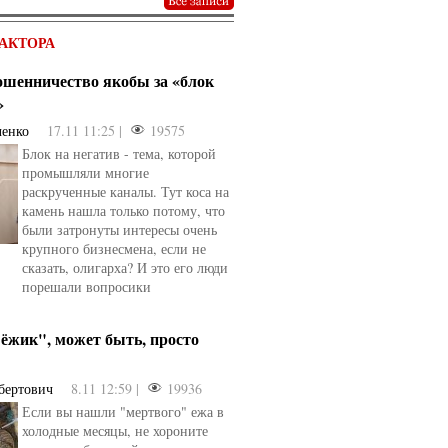
АКТОРА
мошенничество якобы за «блок
»
ченко
17.11 11:25 |
19575
Блок на негатив - тема, которой
промышляли многие
раскрученные каналы. Тут коса на
камень нашла только потому, что
были затронуты интересы очень
крупного бизнесмена, если не
сказать, олигарха? И это его люди
порешали вопросики
ёжик", может быть, просто
бертович
8.11 12:59 |
19936
Если вы нашли "мертвого" ежа в
холодные месяцы, не хороните