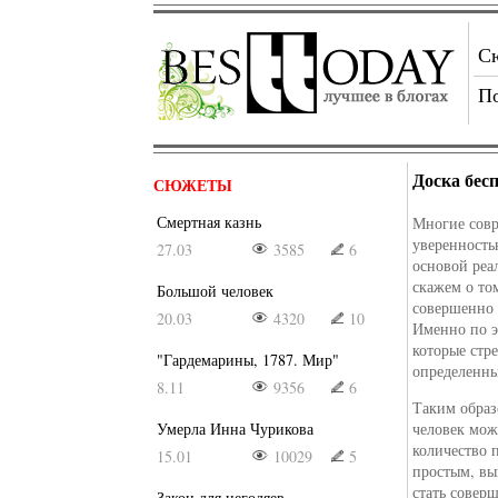
С
П
Доска бес
СЮЖЕТЫ
Смертная казнь
Многие совр
уверенностью
27.03
3585
6
основой реа
скажем о то
Большой человек
совершенно 
20.03
4320
10
Именно по э
которые стр
"Гардемарины, 1787. Мир"
определенны
8.11
9356
6
Таким образ
Умерла Инна Чурикова
человек мож
количество 
15.01
10029
5
простым, вы
стать совер
Закон для негодяев