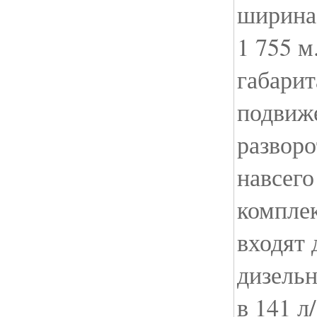
ширина 
1 755 м
габарит
подвиже
разворо
навсего
комплек
входят 
дизель
в 141 л