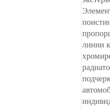
Элемент
поисти
пропор
линии к
хромир
радиато
подчерк
автомоб
индиви