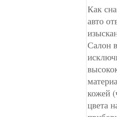
Как сна
авто от
изыска
Салон 
исключ
высоко
матери
кожей (
цвета н