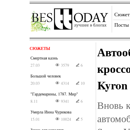
Сюже
Посты
Автоо
СЮЖЕТЫ
Смертная казнь
кросс
27.03
3579
6
Большой человек
Kyron
20.03
4314
10
"Гардемарины, 1787. Мир"
8.11
9341
6
Вновь 
Умерла Инна Чурикова
автомо
15.01
10024
5
Закон для негодяев