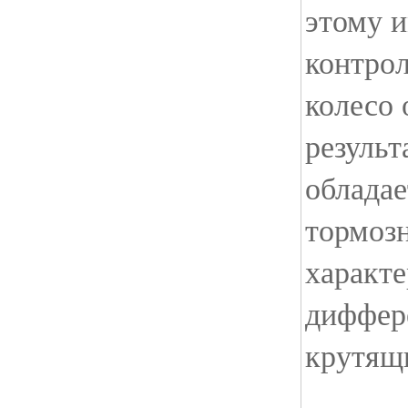
этому 
контро
колесо 
результ
облада
тормоз
характ
диффер
крутящ