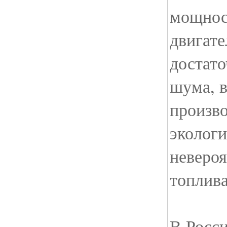
мощнос
двигате
достат
шума, 
произв
эколог
неверо
топлива
В Росс