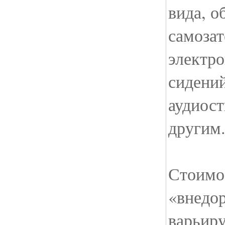
вида, 
самоза
электр
сидени
аудиос
другим
Стоимо
«внедо
варьиру