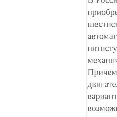
приобре
шестис
автомат
пятист
механи
Причем,
двигате
вариант
возмож