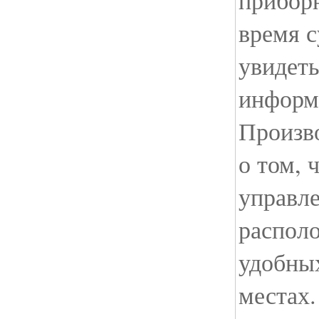
прибор
время с
увидет
информ
Произв
о том, 
управл
распол
удобных
местах.