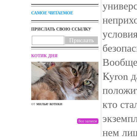
универс
САМОЕ ЧИТАЕМОЕ
неприх
ПРИСЛАТЬ СВОЮ ССЫЛКУ
услови
безопа
КОТИК ДНЯ
Вообще
Kyron 
положи
кто ста
от
милые котики
от
drunktwi
экземпл
нем ли