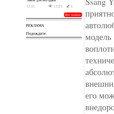
Ssang 
15.01
13253
4
приятн
автолю
РЕКЛАМА
Подождите.
модель 
воплоти
техниче
абсолю
внешни
его мож
внедор