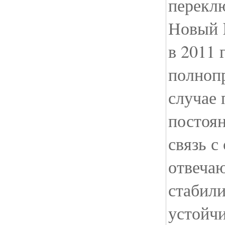
переклю
Новый 
в 2011 
полноп
случае
постоя
связь с
отвеча
стабил
устойчи