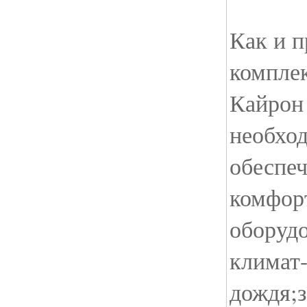
Как и п
компле
Кайрон 
необхо
обеспе
комфор
оборуд
климат-
дождя;з