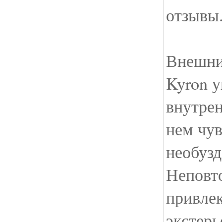
отзывы
Внешни
Kyron у
внутре
нем чув
необузд
Неповт
привле
экстерь