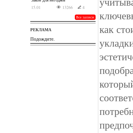
учитыва
15.01
13266
4
ключев
как сто
РЕКЛАМА
Подождите.
укладки
эстетич
подобра
который
соотве
потреб
предпо