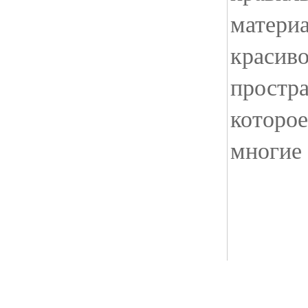
материа
красив
простра
которое
многие 