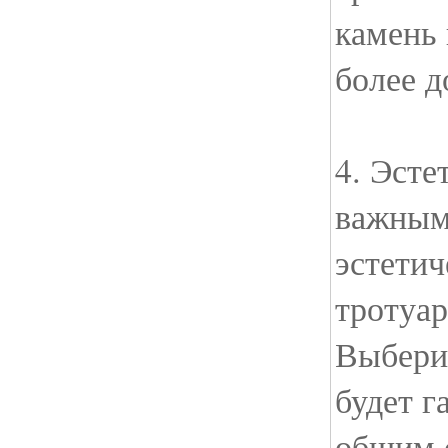
камень 
более 
4. Эсте
важным
эстетич
тротуар
Выбери
будет г
общим 