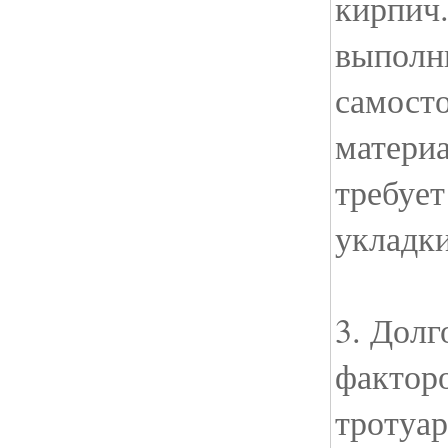
кирпич.
выполн
самосто
материа
требуе
укладки
3. Дол
фактор
тротуар