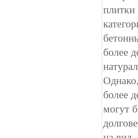
плитки
категор
бетонны
более д
натура
Однако,
более д
могут б
долгов
на вид.