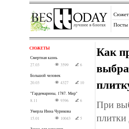
Сюже
Посты
Как п
СЮЖЕТЫ
Смертная казнь
выбра
27.03
3599
6
Большой человек
плитк
20.03
4327
10
"Гардемарины, 1787. Мир"
8.11
9396
6
При вы
Умерла Инна Чурикова
плитки 
15.01
10043
5
Закон для негодяев