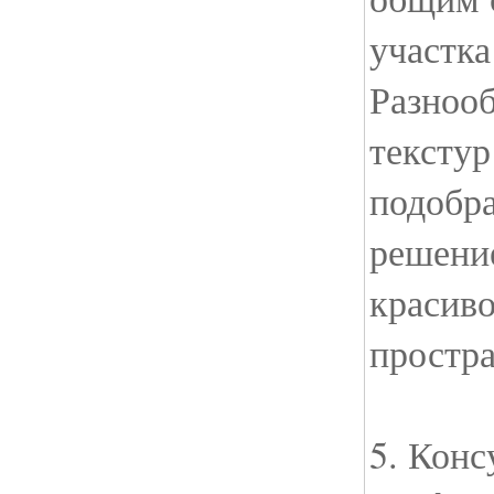
участка
Разнооб
текстур
подобра
решение
красиво
простра
5. Конс