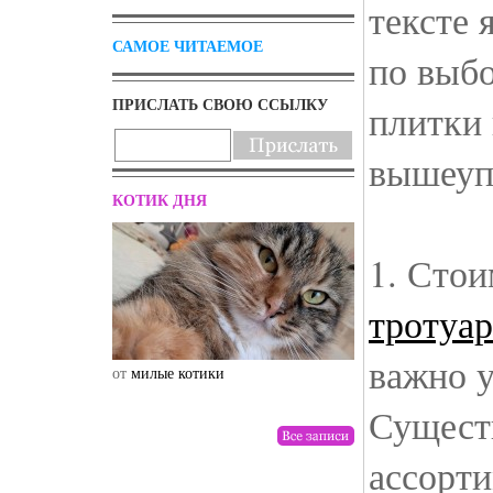
тексте 
САМОЕ ЧИТАЕМОЕ
по выб
ПРИСЛАТЬ СВОЮ ССЫЛКУ
плитки 
вышеуп
КОТИК ДНЯ
1. Стои
тротуа
важно у
от
милые котики
от
drunktwi
Сущест
ассорт