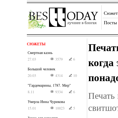
Сюже
Посты
Печат
СЮЖЕТЫ
Смертная казнь
когда 
27.03
3579
6
Большой человек
понад
20.03
4314
10
"Гардемарины, 1787. Мир"
8.11
9334
6
Печать 
Умерла Инна Чурикова
свитшот
15.01
10023
5
Закон для негодяев