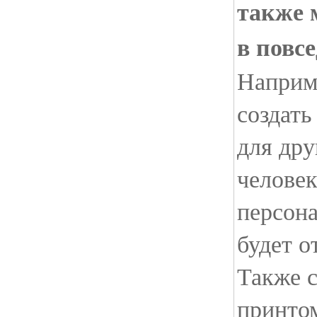
также 
в повс
Наприме
создать
для дру
человек
персон
будет о
Также 
принто