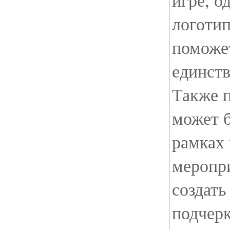
игре, о
логоти
поможе
единств
Также п
может 
рамках
меропри
создать
подчер