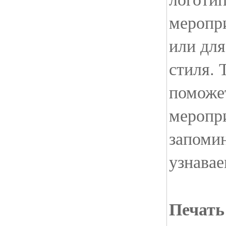
меропри
или для
стиля. 
поможе
меропр
запоми
узнава
Печать