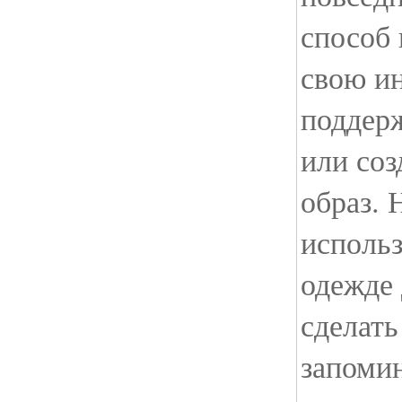
способ 
свою и
поддер
или соз
образ. 
использ
одежде 
сделать
запоми