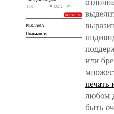
отличн
15.01
13252
4
выделит
вырази
РЕКЛАМА
Подождите.
индиви
поддер
или бре
множест
печать 
любом 
быть оч