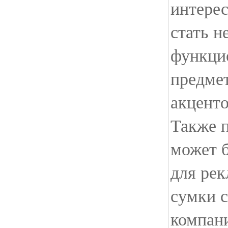
интере
стать н
функци
предме
акценто
Также п
может 
для рек
сумки 
компани