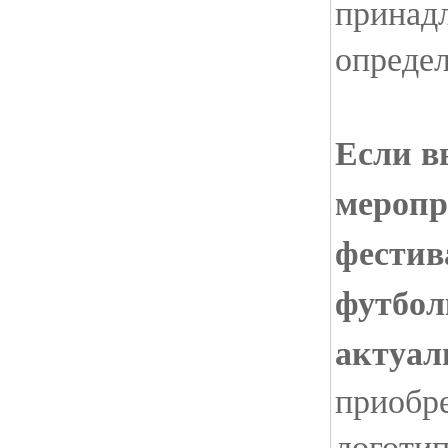
принад
опреде
Если в
меропр
фестив
футбол
актуал
приобре
логоти