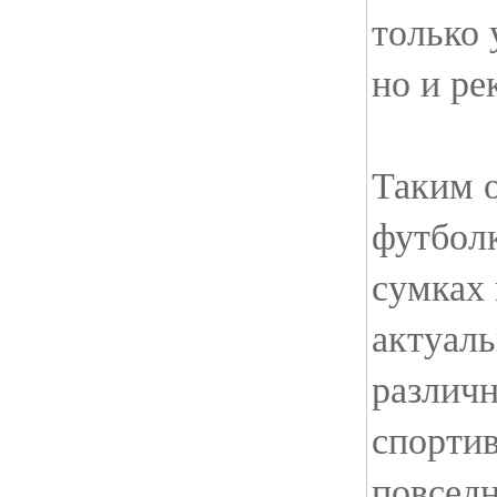
только 
но и ре
Таким о
футболк
сумках
актуаль
различн
спорти
повседн