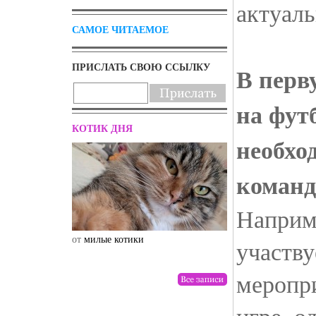
актуаль
САМОЕ ЧИТАЕМОЕ
ПРИСЛАТЬ СВОЮ ССЫЛКУ
В перв
на фут
КОТИК ДНЯ
необхо
команд
Наприм
от
милые котики
от
drunktwi
участву
меропр