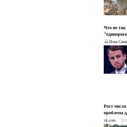
Что не так
"единорог
Илья Сачк
Рост числа
проблема 
vk.com
19.