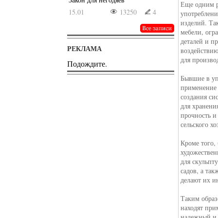
Еще одним 
15.01
13250
4
употреблени
изделий. Та
мебели, огр
деталей и п
РЕКЛАМА
воздействию
для произво
Подождите.
Бывшие в уп
применение 
создания си
для хранени
прочность и
сельского хо
Кроме того,
художествен
для скульпт
садов, а та
делают их и
Таким образ
находят при
надежный и 