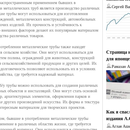
распространенным применением бывших в
Сергей Ва
и металлических труб является производство различных
кие трубы могут использоваться для изготовления
аждений, металлических конструкций, автомобильных
рочих изделий. Их прочность и устойчивость к
 внешних факторов делают их популярным материалом
дства различных товаров.
отреблении металлические трубы также находят
Страница и
в сельском хозяйстве. Они могут использоваться для
стем полива, ограждений для животных, конструкций
для японц
я сельскохозяйственной продукции и других целей. Их
Рамазан 
 долговечность позволяют использовать их в условиях
зяйства, где требуется надежный материал.
 б/у трубы можно использовать для создания различных
ных объектов и инсталляций. Они могут стать основой
ур, архитектурных элементов, оформления парков и
кже других произведений искусства. Их форма и текстура
нтересным материалом для творческих проектов.
Как я спас
издания А
ом, бывшие в употреблении металлические трубы
менение в различных областях жизни, где требуется
Аглая Аш
прочный материал. Они используются в строительстве,