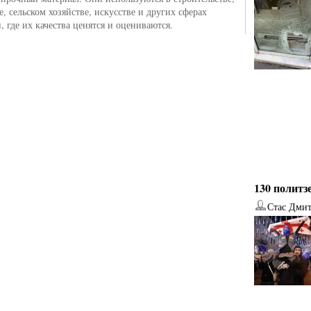
, сельском хозяйстве, искусстве и других сферах
, где их качества ценятся и оцениваются.
130 политз
Стас Дми
от
Наталья Верхова
от
Ирина Ин