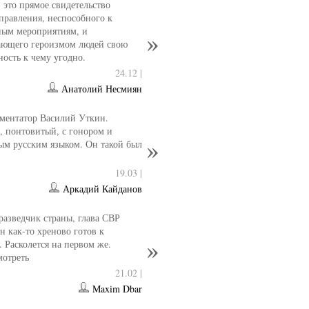
- это прямое свидетельство
управления, неспособного к
ным мероприятиям, и
ющего героизмом людей свою
ность к чему угодно.
24.12 |
Анатолий Несмиян
ментатор Василий Уткин.
 понтовитый, с гонором и
ым русским языком. Он такой был
19.03 |
Аркадий Кайданов
разведчик страны, глава СВР
 как-то хреново готов к
. Расколется на первом же.
мотреть
21.02 |
Maxim Dbar