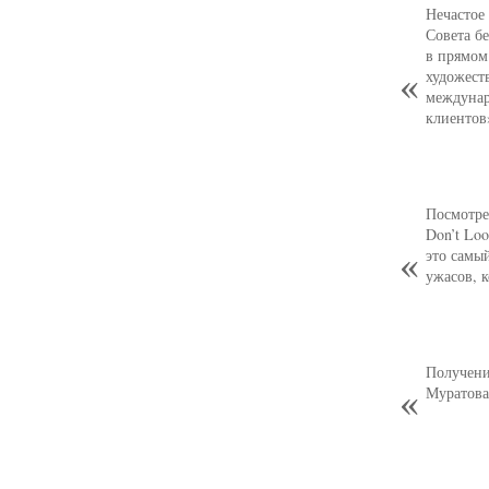
Нечастое
Совета б
в прямом
художест
междунар
клиентов
Посмотре
Don’t Loo
это самы
ужасов, 
Получени
Муратова