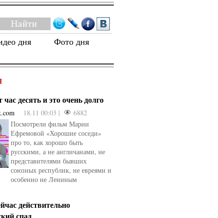
идео дня
Фото дня
Я
 час десять и это очень долго
k.com
18.11 00:03 |
6882
Посмотрели фильм Марии
Ефремовой «Хорошие соседи»
про то, как хорошо быть
русскими, а не англичанами, не
представителями бывших
союзных республик, не евреями и
особенно не Лениным
ейчас действительно
ский спад