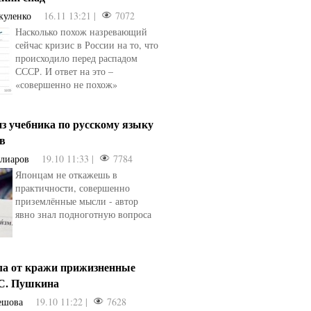
куленко
16.11 13:21 |
7072
Насколько похож назревающий
сейчас кризис в России на то, что
происходило перед распадом
СССР. И ответ на это –
«совершенно не похож»
з учебника по русскому языку
ев
Алиаров
19.10 11:33 |
7784
Японцам не откажешь в
практичности, совершенно
приземлённые мысли - автор
явно знал подноготную вопроса
ла от кражи прижизненные
.С. Пушкина
ешова
19.10 11:22 |
7628