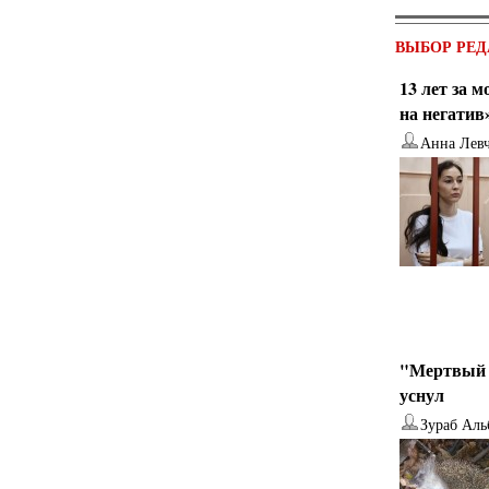
ВЫБОР РЕД
13 лет за 
на негатив
Анна Лев
"Мертвый 
уснул
Зураб Аль