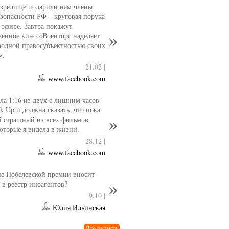
 зрелище подарили нам члены
езопасности РФ – круговая порука
 эфире. Завтра покажут
венное кино «Военторг наделяет
одной правосубъектностью своих
».
21.02 |
www.facebook.com
ла 1:16 из двух с лишним часов
k Up и должна сказать, что пока
й страшный из всех фильмов
которые я видела в жизни.
28.12 |
www.facebook.com
е Нобелевской премии вносит
 в реестр иноагентов?
9.10 |
Юлия Ильинская