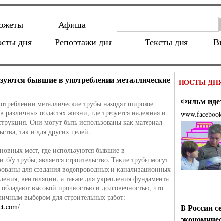
южеты
Афиша
осты дня
Репортажи дня
Тексты дня
В
ьзуются бывшие в употреблении металлические
ПОСТЫ ДН
Фильм идет
отреблении металлические трубы находят широкое
в различных областях жизни, где требуется надежная и
www.faceboo
струкция. Они могут быть использованы как материал
ьства, так и для других целей.
новных мест, где используются бывшие в
и б/у трубы, является строительство. Такие трубы могут
зованы для создания водопроводных и канализационных
пления, вентиляции, а также для укрепления фундамента
 обладают высокой прочностью и долговечностью, что
тличным выбором для строительных работ:
met.com
/
В России с
экономиче