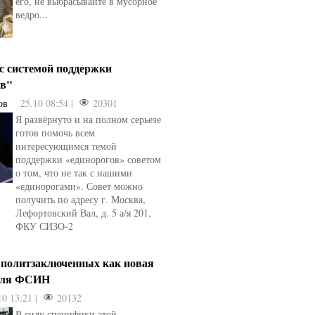
его, не выбрасывайте в мусорное
ведро...
 с системой поддержки
ов"
ов
25.10 08:54 |
20301
Я развёрнуто и на полном серьезе
готов помочь всем
интересующимся темой
поддержки «единорогов» советом
о том, что не так с нашими
«единорогами». Совет можно
получить по адресу г. Москва,
Лефортовский Вал, д. 5 а/я 201,
ФКУ СИЗО-2
 политзаключенных как новая
для ФСИН
10 13:21 |
20132
В силу специфики этой