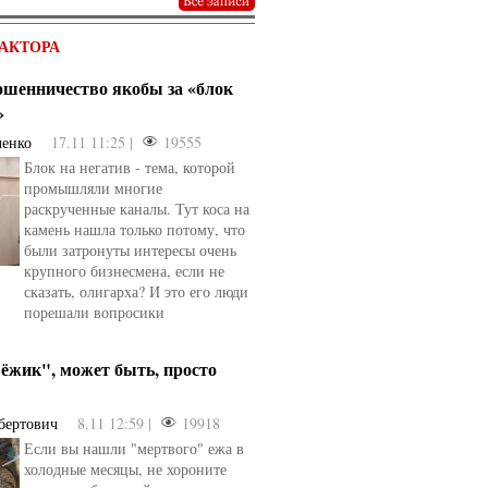
АКТОРА
мошенничество якобы за «блок
»
ченко
17.11 11:25 |
19555
Блок на негатив - тема, которой
промышляли многие
раскрученные каналы. Тут коса на
камень нашла только потому, что
были затронуты интересы очень
крупного бизнесмена, если не
сказать, олигарха? И это его люди
порешали вопросики
ёжик", может быть, просто
бертович
8.11 12:59 |
19918
Если вы нашли "мертвого" ежа в
холодные месяцы, не хороните