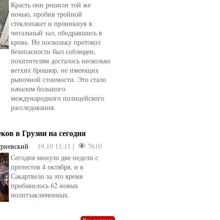
Красть они решили той же
ночью, пробив тройной
стеклопакет и проникнув в
читальный зал, ободравшись в
кровь. Но поскольку протокол
безопасности был соблюден,
похитителям досталось несколько
ветхих брошюр, не имеющих
рыночной стоимости. Это стало
началом большого
международного полицейского
расследования.
еков в Грузии на сегодня
триевский
19.10 11:11 |
7610
Сегодня минуло две недели с
овели
от
kotyaravesel
от
Анна Бойко
протестов 4 октября, и в
Сакартвело за это время
прибавилось 62 новых
политзаключенных.