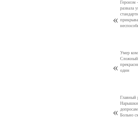
Героизм 
развала 
стандарт
прикрыва
неспособ
Умер ком
Сложный,
прекрасн
один
Главный 
Нарышкин
допросам
Больно с