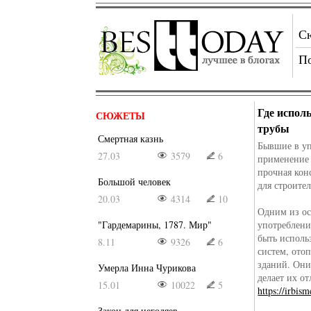
С
П
Где испол
СЮЖЕТЫ
трубы
Смертная казнь
Бывшие в уп
27.03
3579
6
применение 
прочная кон
Большой человек
для строител
20.03
4314
10
Одним из ос
"Гардемарины, 1787. Мир"
употреблени
быть исполь
8.11
9326
6
систем, ото
зданий. Они
Умерла Инна Чурикова
делает их о
15.01
10022
5
https://irbis
Закон для негодяев