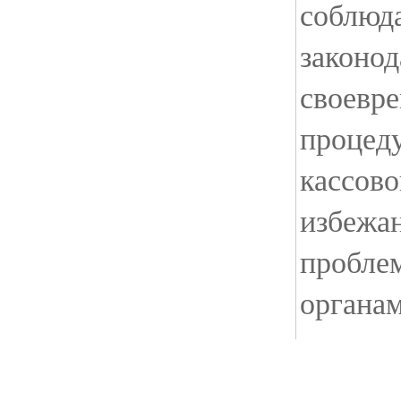
соблюда
законод
своевр
процед
кассово
избежа
пробле
органам