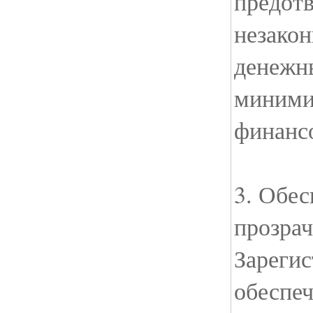
предот
незакон
денежн
миними
финанс
3. Обес
прозрач
Зарегис
обеспе