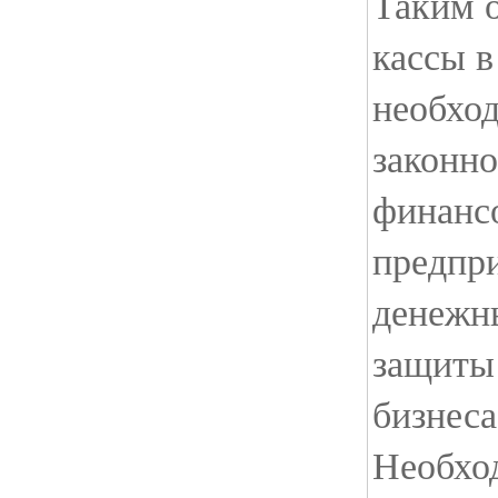
Таким о
кассы 
необход
законно
финанс
предпри
денежн
защиты
бизнеса
Необхо