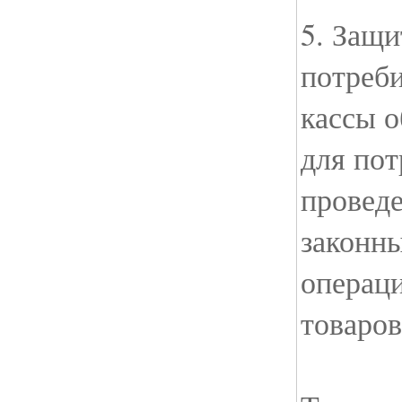
5. Защи
потреби
кассы о
для пот
провед
законн
операц
товаров