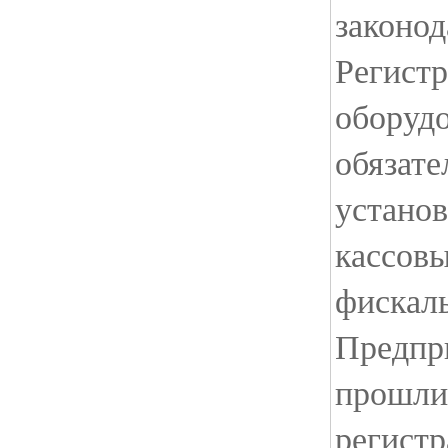
законод
Регистр
оборудо
обязат
устано
кассовы
фискал
Предпри
прошли
регистр