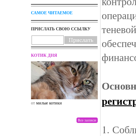
контро
операци
САМОЕ ЧИТАЕМОЕ
теневой
ПРИСЛАТЬ СВОЮ ССЫЛКУ
обеспеч
финансо
КОТИК ДНЯ
Основн
регист
от
милые котики
от
drunktwi
1. Соб