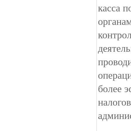
касса п
органа
контрол
деятел
проводи
операци
более 
налого
админи