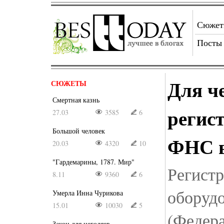
Сюже
Посты
Для ч
СЮЖЕТЫ
Смертная казнь
регис
27.03
3585
6
Большой человек
ФНС в
20.03
4320
10
"Гардемарины, 1787. Мир"
Регистр
8.11
9360
6
оборуд
Умерла Инна Чурикова
15.01
10030
5
(Федера
Закон для негодяев