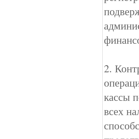
подвер
админи
финанс
2. Кон
операц
кассы п
всех на
способс