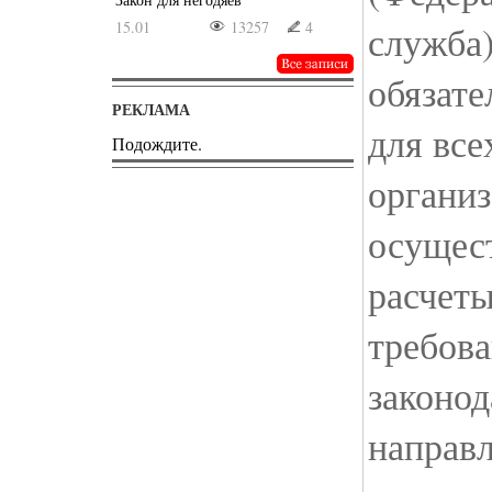
15.01
13257
4
служба)
обязат
РЕКЛАМА
для все
Подождите.
организ
осущес
расчеты
требова
законод
направл