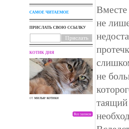
Вместе 
САМОЕ ЧИТАЕМОЕ
не лиш
ПРИСЛАТЬ СВОЮ ССЫЛКУ
недоста
протечк
КОТИК ДНЯ
слишко
не боль
которог
от
милые котики
от
drunktwi
таящий 
необхо
Вследс