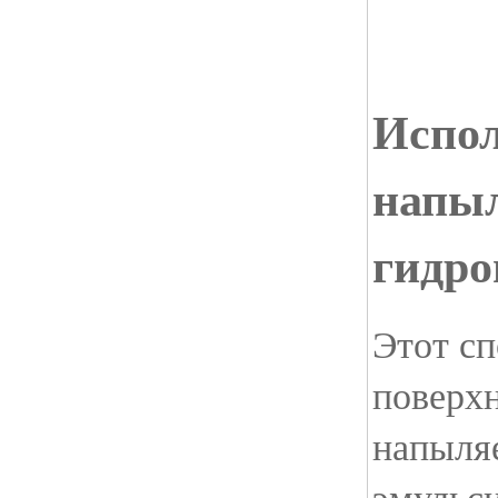
Испол
напы
гидро
Этот сп
поверх
напыля
эмульси