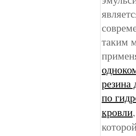
являетс
соврем
таким 
примен
одноко
резина 
по гидр
кровли
,
которой