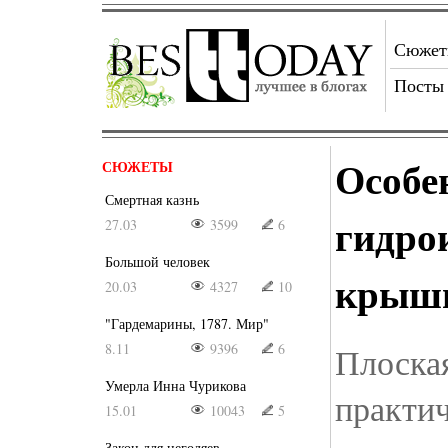
Сюже
Посты
Особе
СЮЖЕТЫ
Смертная казнь
гидро
27.03
3599
6
Большой человек
крыш
20.03
4327
10
"Гардемарины, 1787. Мир"
8.11
9396
6
Плоская
Умерла Инна Чурикова
практич
15.01
10043
5
Закон для негодяев