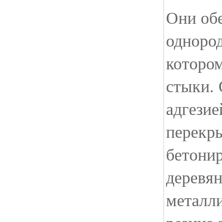
Они об
однород
которо
стыки.
адгезие
перекр
бетони
деревя
металл