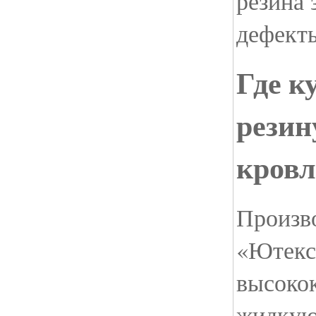
резина 
дефекты
Где к
резин
кров
Произв
«Ютекс
высоко
жидкую