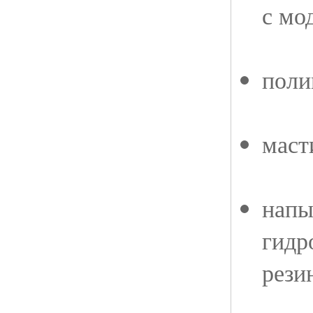
с мо
поли
маст
напы
гидр
рези