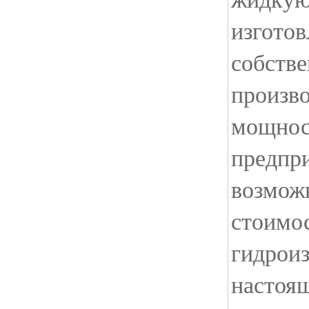
изгото
собств
произв
мощнос
предпр
возмож
стоимос
гидроиз
настоя