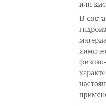
или кис
В соста
гидрои
матери
химиче
физико
характе
настоя
примене