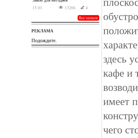
плоскос
15.01
13266
4
обустро
положи
РЕКЛАМА
Подождите.
характ
здесь у
кафе и 
возводи
имеет 
констру
чего ст