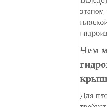
этапом 
плоской
гидроиз
Чем 
гидро
крыш
Для пл
требует