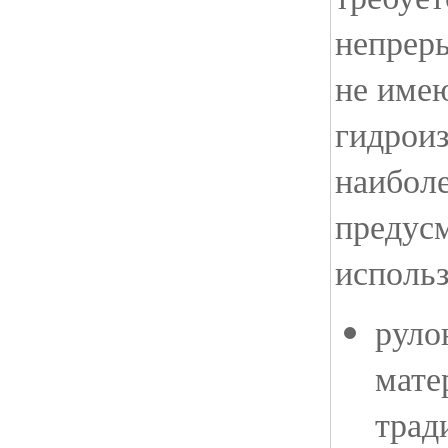
непрер
не име
гидрои
наибол
предус
использ
руло
мате
трад