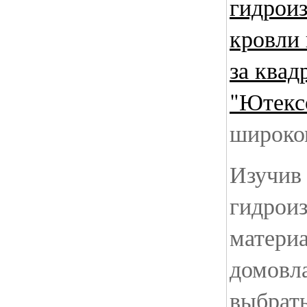
гидрои
кровли 
за квад
"Ютекс
широко
Изучив
гидрои
матери
домовл
выбрать