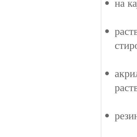
на к
раст
стир
акри
раст
рези