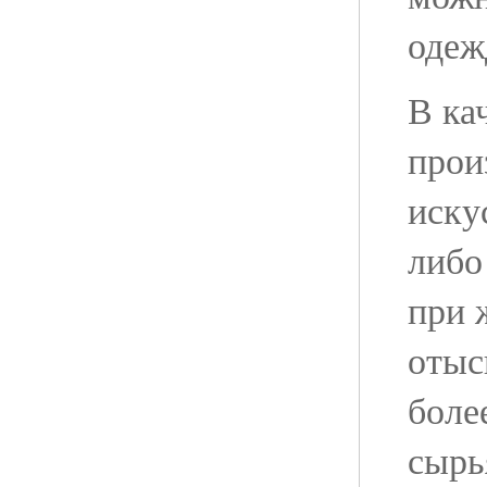
одеж
В ка
прои
иску
либо
при 
отыс
боле
сырь