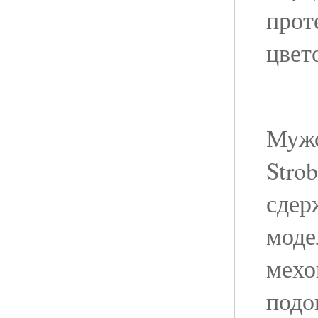
прот
цвет
Мужс
Stro
сдер
моде
мехо
подо