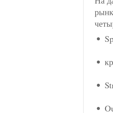
На д
рынк
четы
Sp
кр
St
Ou