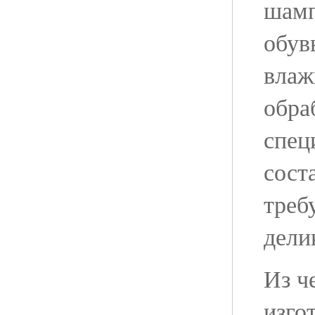
шамп
обув
влаж
обра
спец
сост
треб
дели
Из ч
изго