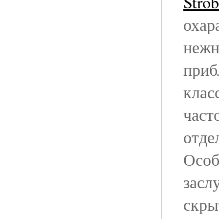
Stro
охар
нежн
приб
клас
част
отде
Особ
засл
скры