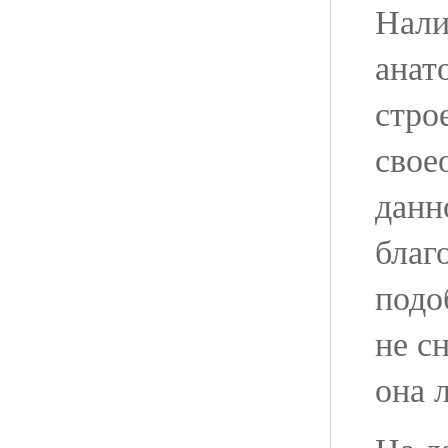
Нали
анат
стро
свое
данн
благ
подо
не с
она 