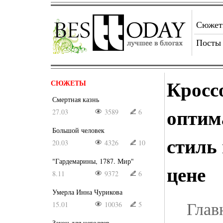
Сюже
Посты
Кросс
СЮЖЕТЫ
Смертная казнь
оптим
27.03
3589
6
Большой человек
стиль
20.03
4326
10
"Гардемарины, 1787. Мир"
цене
8.11
9372
6
Умерла Инна Чурикова
Глав
15.01
10036
5
Закон для негодяев