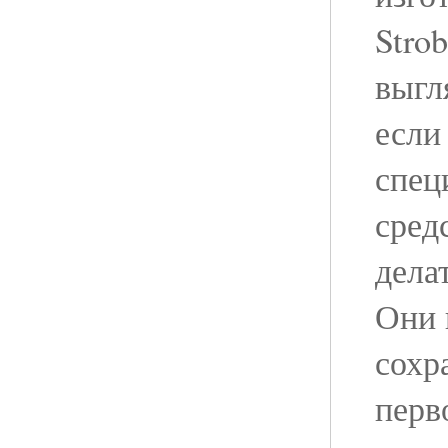
Strob
выгл
если
спец
сред
дела
Они 
сохр
перв