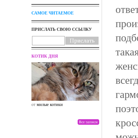
отве
САМОЕ ЧИТАЕМОЕ
прои
ПРИСЛАТЬ СВОЮ ССЫЛКУ
подб
така
КОТИК ДНЯ
женс
всег
гарм
поэт
от
милые котики
от
drunktwi
крос
можн