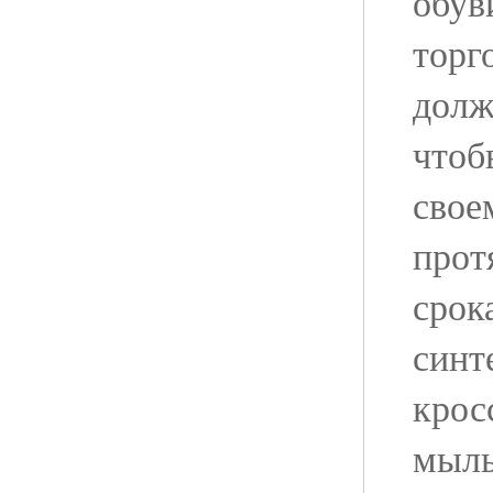
обув
торг
долж
чтоб
свое
прот
срок
синт
крос
мыль