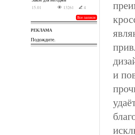
преи
15.01
13261
4
крос
явля
РЕКЛАМА
Подождите.
прив
диза
и по
проч
удаё
благ
искл