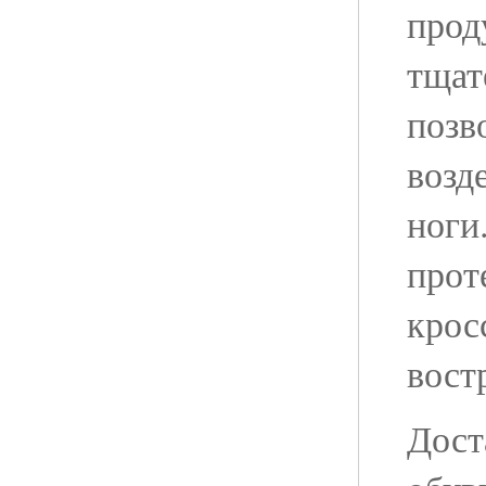
прод
тщат
позв
возд
ноги
прот
крос
вост
Дост