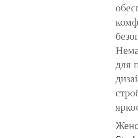
обес
комф
безо
Нема
для 
диза
стро
ярко
Жен