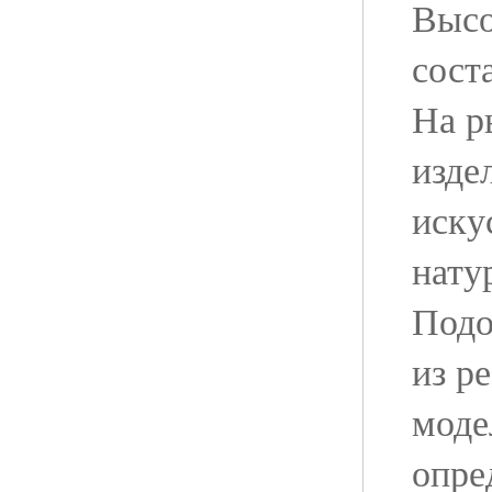
Высо
сост
На р
изде
иску
нату
Подо
из р
моде
опре