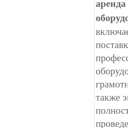
аренда
оборуд
включае
поставк
профес
оборудо
грамотн
также 
полнос
провед