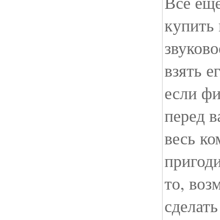
Все еще
купить
звуково
взять е
если ф
перед в
весь ко
пригоди
то, воз
сделать