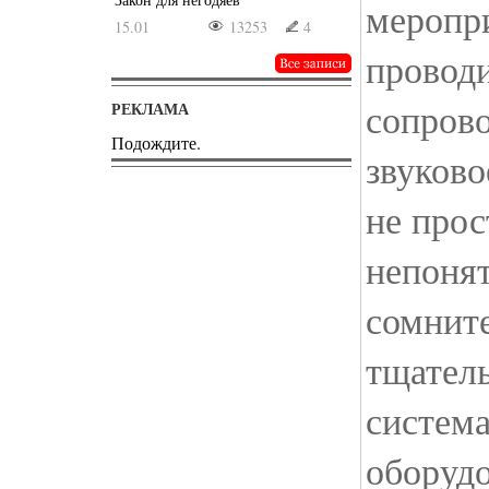
меропр
15.01
13253
4
проводи
сопров
РЕКЛАМА
Подождите.
звуково
не прос
непоня
сомните
тщател
система
оборудо