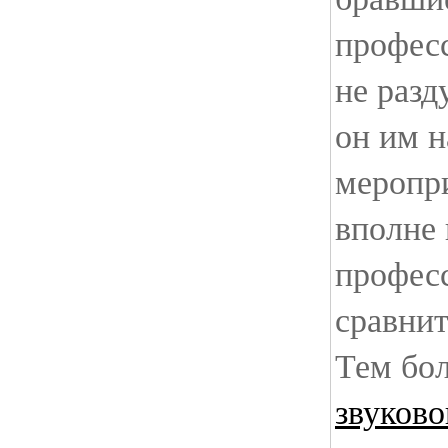
профес
не раз
он им н
меропр
вполне 
професс
сравнит
Тем бол
звуково