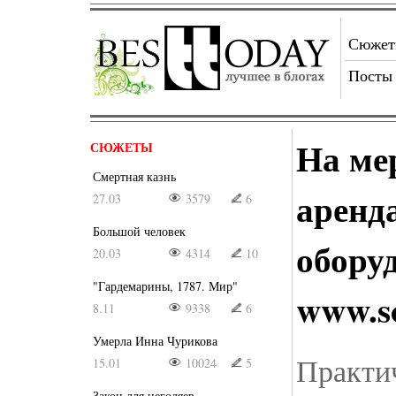
Сюже
Посты
На ме
СЮЖЕТЫ
Смертная казнь
аренд
27.03
3579
6
Большой человек
обору
20.03
4314
10
"Гардемарины, 1787. Мир"
www.so
8.11
9338
6
Умерла Инна Чурикова
Практи
15.01
10024
5
Закон для негодяев