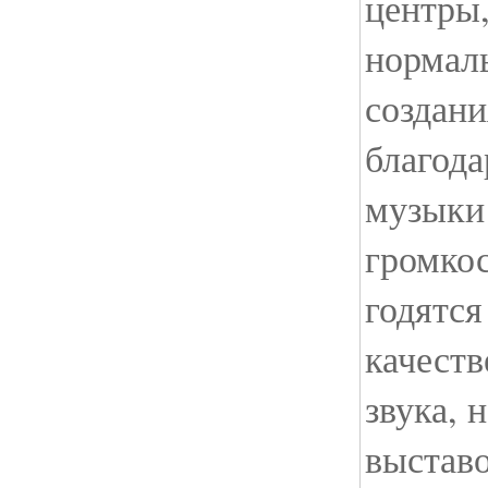
центры,
нормаль
создани
благод
музыки
громкос
годятся
качест
звука, 
выставо