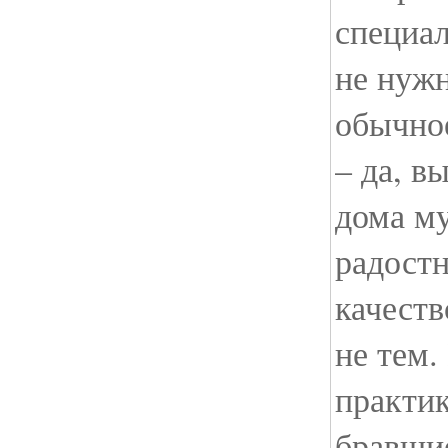
специа
не нужн
обычное
– да, в
дома м
радостн
качеств
не тем.
практик
бравшие