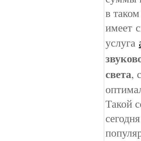
в таком
имеет 
услуга
звуков
света
, 
оптима
Такой с
сегодн
популя