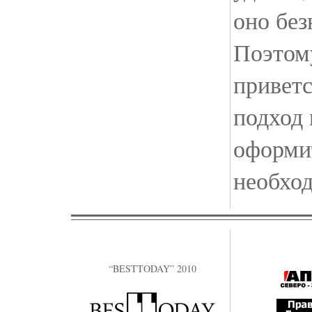
оно без
Поэтом
привет
подход 
оформит
необход
“BESTTODAY” 2010