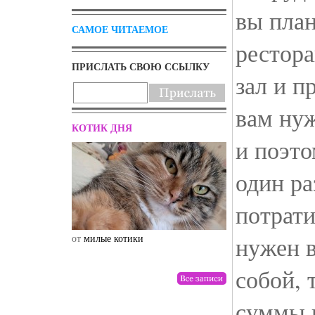
вы план
САМОЕ ЧИТАЕМОЕ
рестора
ПРИСЛАТЬ СВОЮ ССЫЛКУ
зал и п
вам нуж
КОТИК ДНЯ
и поэто
один ра
потрати
нужен 
от
милые котики
от
drunktwi
собой, 
суммы 