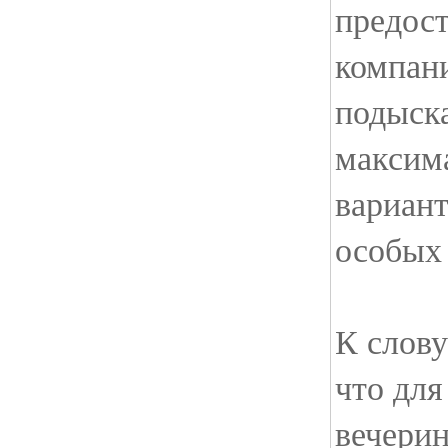
предос
компани
подыска
максим
вариант
особых
К слову
что дл
вечерин