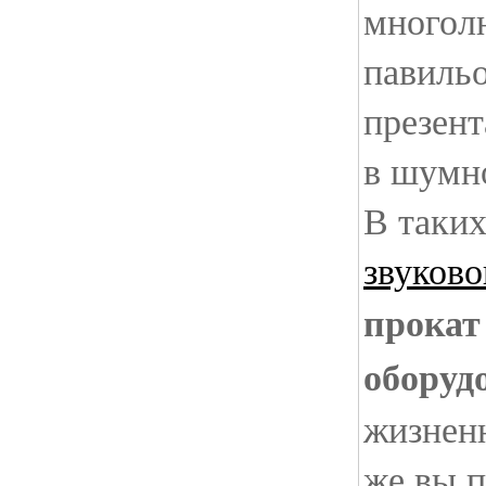
многол
павильо
презент
в шумн
В таки
звуково
прокат
оборуд
жизнен
же вы 