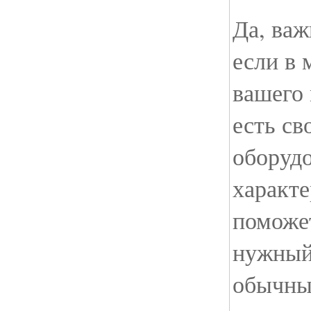
Да, важ
если в 
вашего
есть св
оборудо
характе
поможе
нужный
обычны