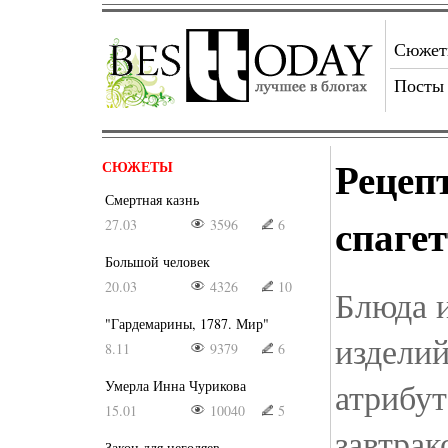
Сюже
Посты
Рецеп
СЮЖЕТЫ
Смертная казнь
спаге
27.03
3596
6
Большой человек
20.03
4326
10
Блюда 
"Гардемарины, 1787. Мир"
издели
8.11
9379
6
атрибу
Умерла Инна Чурикова
15.01
10040
5
завтрак
Закон для негодяев