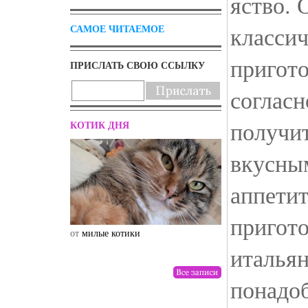
яство. 
классич
САМОЕ ЧИТАЕМОЕ
пригото
ПРИСЛАТЬ СВОЮ ССЫЛКУ
согласн
получит
КОТИК ДНЯ
вкусны
аппетит
пригот
от
милые котики
от
drunktwi
италья
понадоб