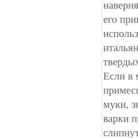
наверня
его пр
использ
италья
тверды
Если в 
примес
муки, з
варки п
слипнут