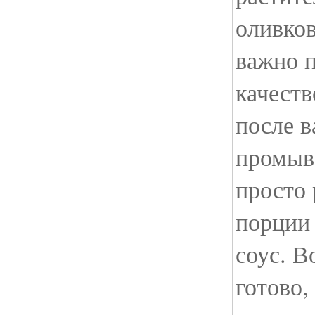
оливков
важно п
качест
после в
промыв
просто 
порции
соус. В
готово,