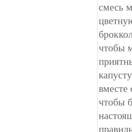
смесь 
цветну
броккол
чтобы 
приятны
капусту
вместе 
чтобы 
настоя
правиль