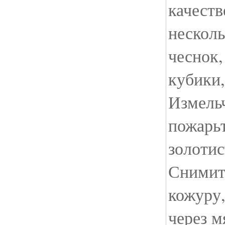
качеств
несколь
чеснок,
кубики,
Измель
пожарьт
золотис
Снимит
кожуру,
через м