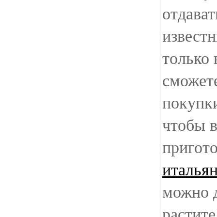
отдават
извест
только 
сможете
покупки
чтобы в
пригот
италья
можно 
растите