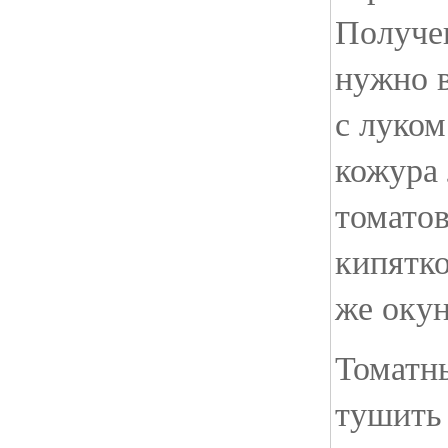
Получе
нужно 
с луком
кожура 
томатов
кипятко
же окун
Томатн
тушить 