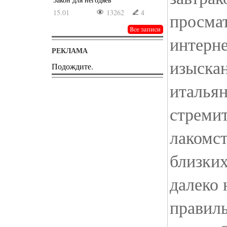
15.01
13262
4
просмат
интерн
РЕКЛАМА
изыскан
Подождите.
итальян
стремит
лакомст
близких
далеко 
правиль